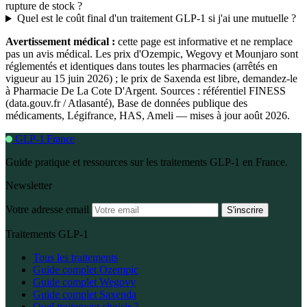
rupture de stock ?
Quel est le coût final d'un traitement GLP-1 si j'ai une mutuelle ?
Avertissement médical :
cette page est informative et ne remplace
pas un avis médical. Les prix d'Ozempic, Wegovy et Mounjaro sont
réglementés et identiques dans toutes les pharmacies (arrêtés en
vigueur au 15 juin 2026) ; le prix de Saxenda est libre, demandez-le
à Pharmacie De La Cote D'Argent. Sources : référentiel FINESS
(data.gouv.fr / Atlasanté), Base de données publique des
médicaments, Légifrance, HAS, Ameli — mises à jour août 2026.
GLP-1 France
Guide pratique et ressources sur les traitements GLP-1 en France.
Newsletter
Votre adresse email
S'inscrire
Traitements GLP-1
Tous les traitements
Guide complet Ozempic
Guide complet Wegovy
Guide complet Saxenda
Quel traitement choisir ?