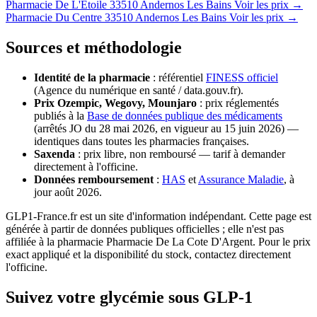
Pharmacie De L'Etoile
33510 Andernos Les Bains
Voir les prix →
Pharmacie Du Centre
33510 Andernos Les Bains
Voir les prix →
Sources et méthodologie
Identité de la pharmacie
: référentiel
FINESS officiel
(Agence du numérique en santé / data.gouv.fr).
Prix Ozempic, Wegovy, Mounjaro
: prix réglementés
publiés à la
Base de données publique des médicaments
(arrêtés JO du 28 mai 2026, en vigueur au 15 juin 2026) —
identiques dans toutes les pharmacies françaises.
Saxenda
: prix libre, non remboursé — tarif à demander
directement à l'officine.
Données remboursement
:
HAS
et
Assurance Maladie
, à
jour août 2026.
GLP1-France.fr est un site d'information indépendant. Cette page est
générée à partir de données publiques officielles ; elle n'est pas
affiliée à la pharmacie Pharmacie De La Cote D'Argent. Pour le prix
exact appliqué et la disponibilité du stock, contactez directement
l'officine.
Suivez votre glycémie sous GLP-1