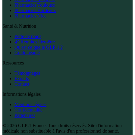
Pharmacies Toulouse
Pharmacies Bordeaux
Pharmacies Nice
Santé & Nutrition
Perte de poids
🌿 Retraites bien-être
Qu'est-ce que le GLP-1 ?
Guide beauté
Ressources
Témoignages
Experts
Contact
Informations légales
Mentions légales
Confidentialité
Partenaires
© 2026 GLP-1 France. Tous droits réservés. Site d'information
médicale non substituable à l'avis d'un professionnel de santé.