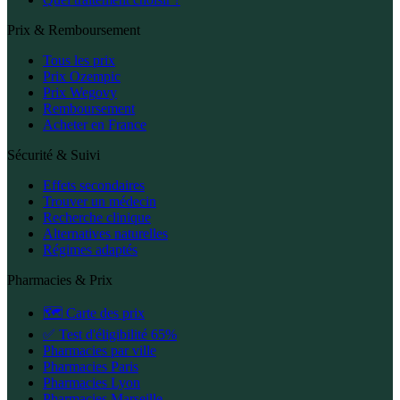
Prix & Remboursement
Tous les prix
Prix Ozempic
Prix Wegovy
Remboursement
Acheter en France
Sécurité & Suivi
Effets secondaires
Trouver un médecin
Recherche clinique
Alternatives naturelles
Régimes adaptés
Pharmacies & Prix
🗺️ Carte des prix
✅ Test d'éligibilité 65%
Pharmacies par ville
Pharmacies Paris
Pharmacies Lyon
Pharmacies Marseille