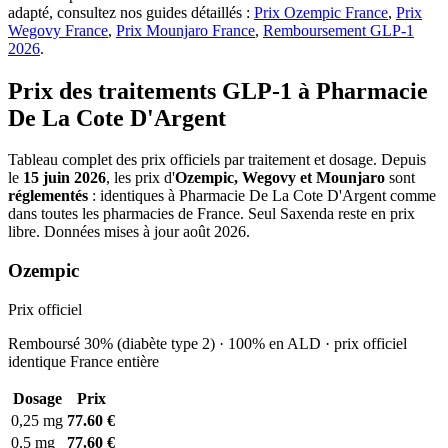
adapté, consultez nos guides détaillés :
Prix Ozempic France
,
Prix
Wegovy France
,
Prix Mounjaro France
,
Remboursement GLP-1
2026
.
Prix des traitements GLP-1 à Pharmacie
De La Cote D'Argent
Tableau complet des prix officiels par traitement et dosage. Depuis
le
15 juin 2026
, les prix d'
Ozempic, Wegovy et Mounjaro
sont
réglementés
: identiques à Pharmacie De La Cote D'Argent comme
dans toutes les pharmacies de France. Seul Saxenda reste en prix
libre. Données mises à jour août 2026.
Ozempic
Prix officiel
Remboursé 30% (diabète type 2) · 100% en ALD · prix officiel
identique France entière
Dosage
Prix
0,25 mg
77.60 €
0,5 mg
77.60 €