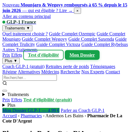
Nouveau
Mounjaro & Wegovy remboursés à 65 % depuis le 15
juin 2026
— qui est éligible ?
Lire →
×
Aller au contenu principal
GLP-1 France
Traitements ▼
Quel traitement choisir ?
Guide Complet Ozempic
Guide Complet
Mounjaro
Guide Complet Wegovy
Guide Complet Saxenda
Guide
Complet Trulicity
Guide Complet Victoza
Guide Complet Rybelsus
Autres Traitements
Prix
Effets
Test d'éligibilité
Mon Dossier
Plus ▼
Coach GLP-1 (gratuit)
Retraites perte de poids
Témoignages
Régime
Alternatives
Médecins
Recherche
Nos Experts
Contact
Traitements
Prix
Effets
Test d'éligibilité (gratuit)
Plus
Mon Dossier GLP-1 — 4,99 €
Parler au Coach GLP-1
Accueil
›
Pharmacies
›
Andernos Les Bains
›
Pharmacie De La
Cote D'Argent