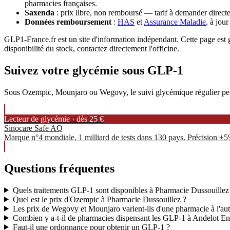
pharmacies françaises.
Saxenda
: prix libre, non remboursé — tarif à demander directe
Données remboursement
:
HAS
et
Assurance Maladie
, à jou
GLP1-France.fr est un site d'information indépendant. Cette page est gé
disponibilité du stock, contactez directement l'officine.
Suivez votre glycémie sous GLP-1
Sous Ozempic, Mounjaro ou Wegovy, le suivi glycémique régulier permet
Lecteur de glycémie · dès 25 €
Sinocare Safe AQ
Marque n°4 mondiale, 1 milliard de tests dans 130 pays. Précision ±
Questions fréquentes
Quels traitements GLP-1 sont disponibles à Pharmacie Dussouillez
Quel est le prix d'Ozempic à Pharmacie Dussouillez ?
Les prix de Wegovy et Mounjaro varient-ils d'une pharmacie à l'aut
Combien y a-t-il de pharmacies dispensant les GLP-1 à Andelot E
Faut-il une ordonnance pour obtenir un GLP-1 ?