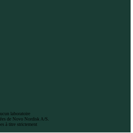
aucun laboratoire
ées de Novo Nordisk A/S.
 à titre strictement