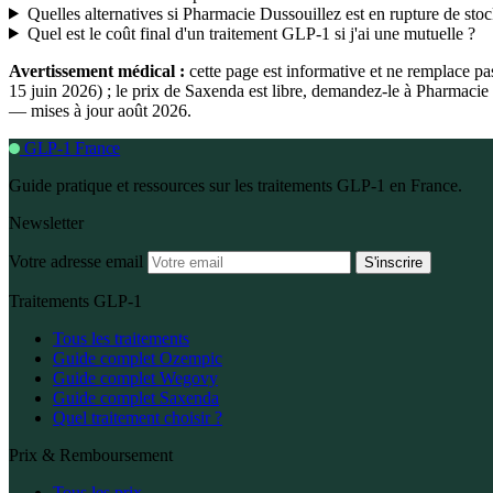
Quelles alternatives si Pharmacie Dussouillez est en rupture de stoc
Quel est le coût final d'un traitement GLP-1 si j'ai une mutuelle ?
Avertissement médical :
cette page est informative et ne remplace p
15 juin 2026) ; le prix de Saxenda est libre, demandez-le à Pharmaci
— mises à jour août 2026.
GLP-1 France
Guide pratique et ressources sur les traitements GLP-1 en France.
Newsletter
Votre adresse email
S'inscrire
Traitements GLP-1
Tous les traitements
Guide complet Ozempic
Guide complet Wegovy
Guide complet Saxenda
Quel traitement choisir ?
Prix & Remboursement
Tous les prix