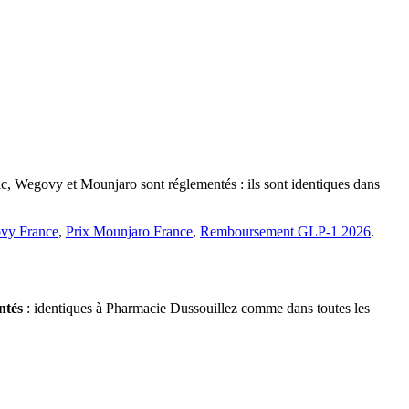
ic, Wegovy et Mounjaro sont réglementés : ils sont identiques dans
vy France
,
Prix Mounjaro France
,
Remboursement GLP-1 2026
.
ntés
: identiques à Pharmacie Dussouillez comme dans toutes les