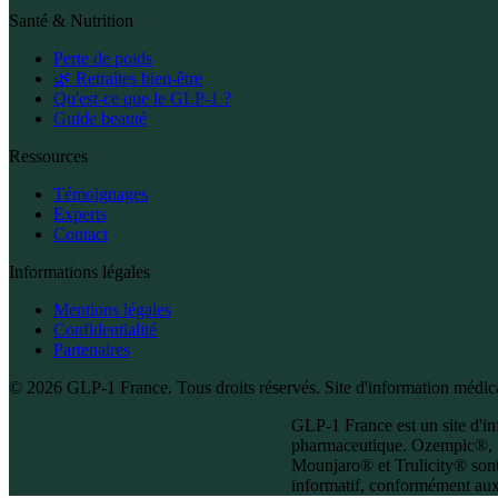
Santé & Nutrition
Perte de poids
🌿 Retraites bien-être
Qu'est-ce que le GLP-1 ?
Guide beauté
Ressources
Témoignages
Experts
Contact
Informations légales
Mentions légales
Confidentialité
Partenaires
© 2026 GLP-1 France. Tous droits réservés. Site d'information médical
GLP-1 France est un site d'inf
pharmaceutique. Ozempic®, 
Mounjaro® et Trulicity® sont
informatif, conformément aux 