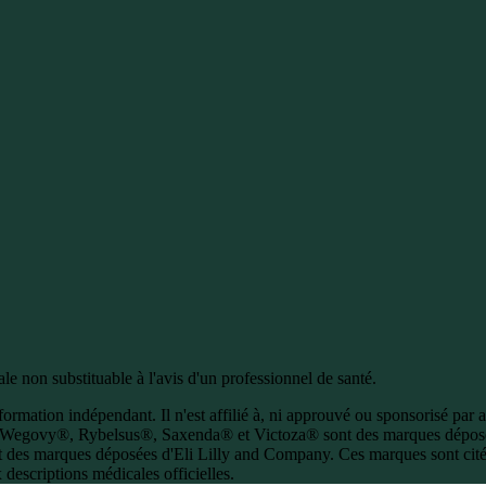
e non substituable à l'avis d'un professionnel de santé.
ormation indépendant. Il n'est affilié à, ni approuvé ou sponsorisé par 
Wegovy®, Rybelsus®, Saxenda® et Victoza® sont des marques dépos
 des marques déposées d'Eli Lilly and Company. Ces marques sont citées
descriptions médicales officielles.