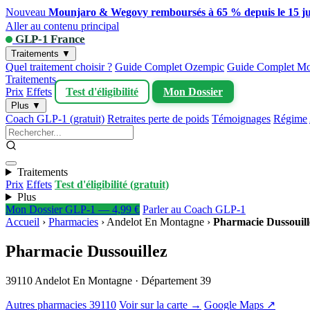
Nouveau
Mounjaro & Wegovy remboursés à 65 % depuis le 15 ju
Aller au contenu principal
GLP-1 France
Traitements ▼
Quel traitement choisir ?
Guide Complet Ozempic
Guide Complet Mo
Traitements
Prix
Effets
Test d'éligibilité
Mon Dossier
Plus ▼
Coach GLP-1 (gratuit)
Retraites perte de poids
Témoignages
Régime
Traitements
Prix
Effets
Test d'éligibilité (gratuit)
Plus
Mon Dossier GLP-1 — 4,99 €
Parler au Coach GLP-1
Accueil
›
Pharmacies
›
Andelot En Montagne
›
Pharmacie Dussouill
Pharmacie Dussouillez
39110 Andelot En Montagne · Département 39
Autres pharmacies 39110
Voir sur la carte →
Google Maps ↗