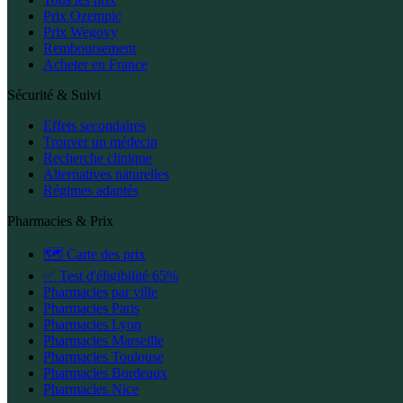
Prix Ozempic
Prix Wegovy
Remboursement
Acheter en France
Sécurité & Suivi
Effets secondaires
Trouver un médecin
Recherche clinique
Alternatives naturelles
Régimes adaptés
Pharmacies & Prix
🗺️ Carte des prix
✅ Test d'éligibilité 65%
Pharmacies par ville
Pharmacies Paris
Pharmacies Lyon
Pharmacies Marseille
Pharmacies Toulouse
Pharmacies Bordeaux
Pharmacies Nice