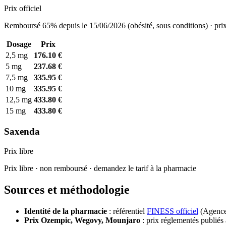
Prix officiel
Remboursé 65% depuis le 15/06/2026 (obésité, sous conditions) · prix
Dosage
Prix
2,5 mg
176.10 €
5 mg
237.68 €
7,5 mg
335.95 €
10 mg
335.95 €
12,5 mg
433.80 €
15 mg
433.80 €
Saxenda
Prix libre
Prix libre · non remboursé · demandez le tarif à la pharmacie
Sources et méthodologie
Identité de la pharmacie
: référentiel
FINESS officiel
(Agence 
Prix Ozempic, Wegovy, Mounjaro
: prix réglementés publiés 