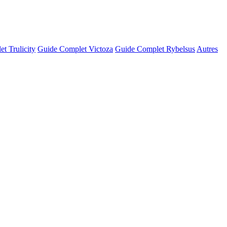
t Trulicity
Guide Complet Victoza
Guide Complet Rybelsus
Autres
© OSM · CARTO |
MapLibre