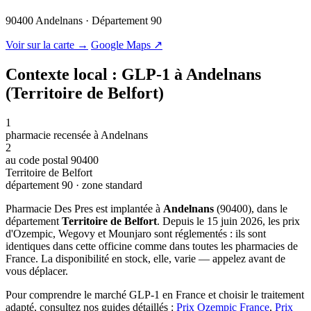
90400 Andelnans · Département 90
© OSM · CARTO |
MapLibre
Voir sur la carte →
Google Maps ↗
Contexte local : GLP-1 à Andelnans
(Territoire de Belfort)
1
pharmacie recensée à Andelnans
2
au code postal 90400
Territoire de Belfort
département 90 · zone standard
Pharmacie Des Pres est implantée à
Andelnans
(90400), dans le
département
Territoire de Belfort
. Depuis le 15 juin 2026, les prix
d'Ozempic, Wegovy et Mounjaro sont réglementés : ils sont
identiques dans cette officine comme dans toutes les pharmacies de
France. La disponibilité en stock, elle, varie — appelez avant de
vous déplacer.
Pour comprendre le marché GLP-1 en France et choisir le traitement
adapté, consultez nos guides détaillés :
Prix Ozempic France
,
Prix