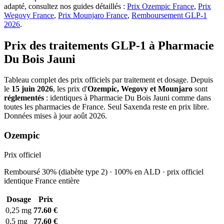
adapté, consultez nos guides détaillés :
Prix Ozempic France
,
Prix
Wegovy France
,
Prix Mounjaro France
,
Remboursement GLP-1
2026
.
Prix des traitements GLP-1 à Pharmacie
Du Bois Jauni
Tableau complet des prix officiels par traitement et dosage. Depuis
le
15 juin 2026
, les prix d'
Ozempic, Wegovy et Mounjaro
sont
réglementés
: identiques à Pharmacie Du Bois Jauni comme dans
toutes les pharmacies de France. Seul Saxenda reste en prix libre.
Données mises à jour août 2026.
Ozempic
Prix officiel
Remboursé 30% (diabète type 2) · 100% en ALD · prix officiel
identique France entière
Dosage
Prix
0,25 mg
77.60 €
0,5 mg
77.60 €