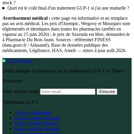
stock ?
Quel est le coût final d'un traitement GLP-1 si j'ai une mutuelle ?
Avertissement médical :
cette page est informative et ne remplace
pas un avis médical. Les prix d'Ozempic, Wegovy et Mounjaro sont
réglementés et identiques dans toutes les pharmacies (arrêtés en
vigueur au 15 juin 2026) ; le prix de Saxenda est libre, demandez-le
à Pharmacie Du Bois Jauni. Sources : référentiel FINESS
(data.gouv.fr / Atlasanté), Base de données publique des
médicaments, Légifrance, HAS, Ameli — mises à jour août 2026.
GLP-1 France
Guide pratique et ressources sur les traitements GLP-1 en France.
Newsletter
Votre adresse email
S'inscrire
Traitements GLP-1
Tous les traitements
Guide complet Ozempic
Guide complet Wegovy
Guide complet Saxenda
Quel traitement choisir ?