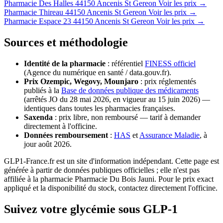
Pharmacie Des Halles
44150 Ancenis St Gereon
Voir les prix →
Pharmacie Thireau
44150 Ancenis St Gereon
Voir les prix →
Pharmacie Espace 23
44150 Ancenis St Gereon
Voir les prix →
Sources et méthodologie
Identité de la pharmacie
: référentiel
FINESS officiel
(Agence du numérique en santé / data.gouv.fr).
Prix Ozempic, Wegovy, Mounjaro
: prix réglementés
publiés à la
Base de données publique des médicaments
(arrêtés JO du 28 mai 2026, en vigueur au 15 juin 2026) —
identiques dans toutes les pharmacies françaises.
Saxenda
: prix libre, non remboursé — tarif à demander
directement à l'officine.
Données remboursement
:
HAS
et
Assurance Maladie
, à
jour août 2026.
GLP1-France.fr est un site d'information indépendant. Cette page est
générée à partir de données publiques officielles ; elle n'est pas
affiliée à la pharmacie Pharmacie Du Bois Jauni. Pour le prix exact
appliqué et la disponibilité du stock, contactez directement l'officine.
Suivez votre glycémie sous GLP-1