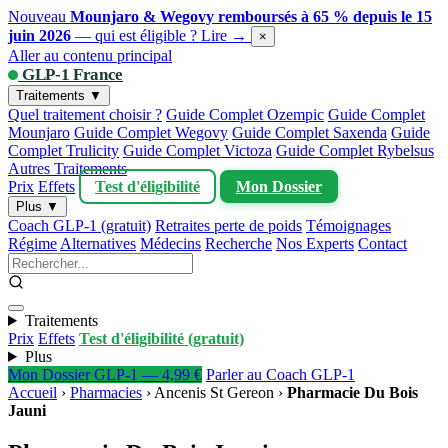
Nouveau
Mounjaro & Wegovy remboursés à 65 % depuis le 15
juin 2026
— qui est éligible ?
Lire →
×
Aller au contenu principal
GLP-1 France
Traitements ▼
Quel traitement choisir ?
Guide Complet Ozempic
Guide Complet
Mounjaro
Guide Complet Wegovy
Guide Complet Saxenda
Guide
Complet Trulicity
Guide Complet Victoza
Guide Complet Rybelsus
Autres Traitements
Prix
Effets
Test d'éligibilité
Mon Dossier
Plus ▼
Coach GLP-1 (gratuit)
Retraites perte de poids
Témoignages
Régime
Alternatives
Médecins
Recherche
Nos Experts
Contact
Traitements
Prix
Effets
Test d'éligibilité (gratuit)
Plus
Mon Dossier GLP-1 — 4,99 €
Parler au Coach GLP-1
Accueil
›
Pharmacies
›
Ancenis St Gereon
›
Pharmacie Du Bois
Jauni