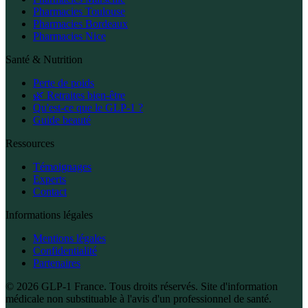
Pharmacies Toulouse
Pharmacies Bordeaux
Pharmacies Nice
Santé & Nutrition
Perte de poids
🌿 Retraites bien-être
Qu'est-ce que le GLP-1 ?
Guide beauté
Ressources
Témoignages
Experts
Contact
Informations légales
Mentions légales
Confidentialité
Partenaires
© 2026 GLP-1 France. Tous droits réservés. Site d'information
médicale non substituable à l'avis d'un professionnel de santé.