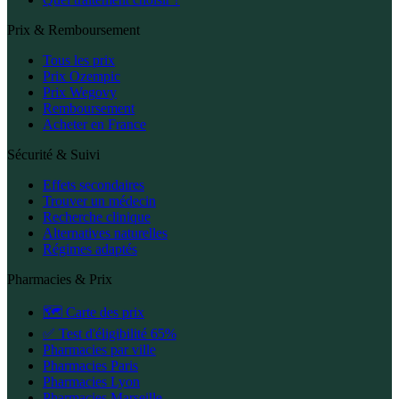
Prix & Remboursement
Tous les prix
Prix Ozempic
Prix Wegovy
Remboursement
Acheter en France
Sécurité & Suivi
Effets secondaires
Trouver un médecin
Recherche clinique
Alternatives naturelles
Régimes adaptés
Pharmacies & Prix
🗺️ Carte des prix
✅ Test d'éligibilité 65%
Pharmacies par ville
Pharmacies Paris
Pharmacies Lyon
Pharmacies Marseille