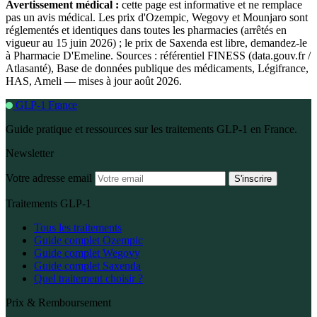
Avertissement médical :
cette page est informative et ne remplace
pas un avis médical. Les prix d'Ozempic, Wegovy et Mounjaro sont
réglementés et identiques dans toutes les pharmacies (arrêtés en
vigueur au 15 juin 2026) ; le prix de Saxenda est libre, demandez-le
à Pharmacie D'Emeline. Sources : référentiel FINESS (data.gouv.fr /
Atlasanté), Base de données publique des médicaments, Légifrance,
HAS, Ameli — mises à jour août 2026.
GLP-1 France
Guide pratique et ressources sur les traitements GLP-1 en France.
Newsletter
Votre adresse email
S'inscrire
Traitements GLP-1
Tous les traitements
Guide complet Ozempic
Guide complet Wegovy
Guide complet Saxenda
Quel traitement choisir ?
Prix & Remboursement