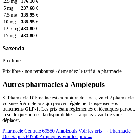
2,5 mg
176.10 €
5 mg
237.68 €
7,5 mg
335.95 €
10 mg
335.95 €
12,5 mg
433.80 €
15 mg
433.80 €
Saxenda
Prix libre
Prix libre · non remboursé · demandez le tarif à la pharmacie
Autres pharmacies à Amplepuis
Si Pharmacie D'Emeline est en rupture de stock, voici 2 pharmacies
voisines à Amplepuis qui peuvent également dispenser vos
traitements GLP-1. Les prix étant réglementés et identiques partout,
la seule question est la disponibilité — appelez avant de vous
déplacer.
Pharmacie Centrale
69550 Amplepuis
Voir les prix →
Pharmacie
Des Sapins
69550 Amplepuis
Voir les prix →