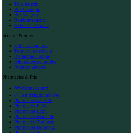
Tous les prix
Prix Ozempic
Prix Wegovy
Remboursement
Acheter en France
Sécurité & Suivi
Effets secondaires
Trouver un médecin
Recherche clinique
Alternatives naturelles
Régimes adaptés
Pharmacies & Prix
🗺️ Carte des prix
✅ Test d'éligibilité 65%
Pharmacies par ville
Pharmacies Paris
Pharmacies Lyon
Pharmacies Marseille
Pharmacies Toulouse
Pharmacies Bordeaux
Pharmacies Nice