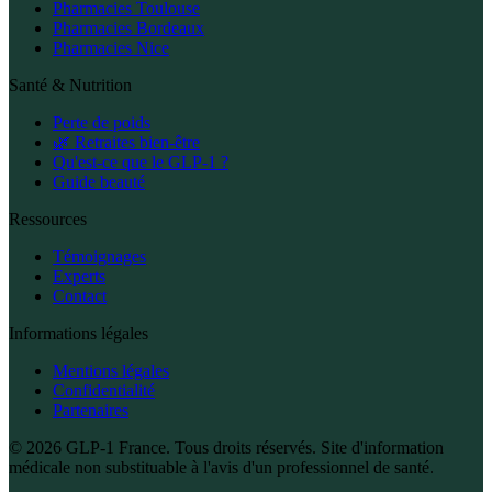
Pharmacies Toulouse
Pharmacies Bordeaux
Pharmacies Nice
Santé & Nutrition
Perte de poids
🌿 Retraites bien-être
Qu'est-ce que le GLP-1 ?
Guide beauté
Ressources
Témoignages
Experts
Contact
Informations légales
Mentions légales
Confidentialité
Partenaires
© 2026 GLP-1 France. Tous droits réservés. Site d'information
médicale non substituable à l'avis d'un professionnel de santé.