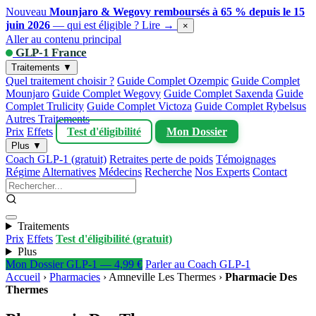
Nouveau
Mounjaro & Wegovy remboursés à 65 % depuis le 15
juin 2026
— qui est éligible ?
Lire →
×
Aller au contenu principal
GLP-1 France
Traitements ▼
Quel traitement choisir ?
Guide Complet Ozempic
Guide Complet
Mounjaro
Guide Complet Wegovy
Guide Complet Saxenda
Guide
Complet Trulicity
Guide Complet Victoza
Guide Complet Rybelsus
Autres Traitements
Prix
Effets
Test d'éligibilité
Mon Dossier
Plus ▼
Coach GLP-1 (gratuit)
Retraites perte de poids
Témoignages
Régime
Alternatives
Médecins
Recherche
Nos Experts
Contact
Traitements
Prix
Effets
Test d'éligibilité (gratuit)
Plus
Mon Dossier GLP-1 — 4,99 €
Parler au Coach GLP-1
Accueil
›
Pharmacies
›
Amneville Les Thermes
›
Pharmacie Des
Thermes