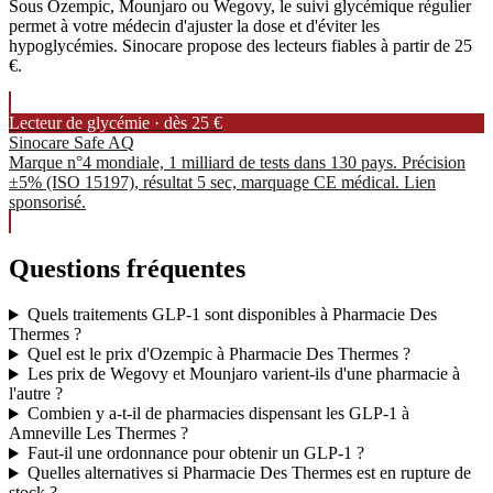
Sous Ozempic, Mounjaro ou Wegovy, le suivi glycémique régulier
permet à votre médecin d'ajuster la dose et d'éviter les
hypoglycémies. Sinocare propose des lecteurs fiables à partir de 25
€.
Lecteur de glycémie · dès 25 €
Sinocare Safe AQ
Marque n°4 mondiale, 1 milliard de tests dans 130 pays. Précision
±5% (ISO 15197), résultat 5 sec, marquage CE médical. Lien
sponsorisé.
Questions fréquentes
Quels traitements GLP-1 sont disponibles à Pharmacie Des
Thermes ?
Quel est le prix d'Ozempic à Pharmacie Des Thermes ?
Les prix de Wegovy et Mounjaro varient-ils d'une pharmacie à
l'autre ?
Combien y a-t-il de pharmacies dispensant les GLP-1 à
Amneville Les Thermes ?
Faut-il une ordonnance pour obtenir un GLP-1 ?
Quelles alternatives si Pharmacie Des Thermes est en rupture de
stock ?