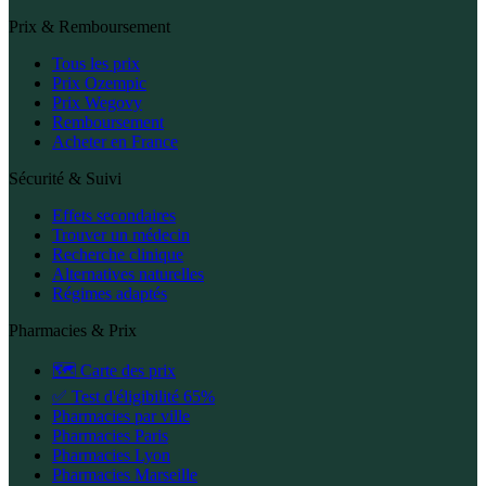
Prix & Remboursement
Tous les prix
Prix Ozempic
Prix Wegovy
Remboursement
Acheter en France
Sécurité & Suivi
Effets secondaires
Trouver un médecin
Recherche clinique
Alternatives naturelles
Régimes adaptés
Pharmacies & Prix
🗺️ Carte des prix
✅ Test d'éligibilité 65%
Pharmacies par ville
Pharmacies Paris
Pharmacies Lyon
Pharmacies Marseille