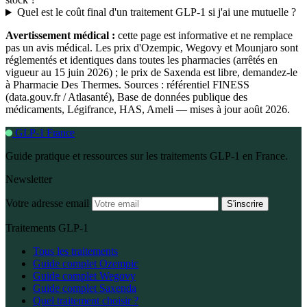
Quel est le coût final d'un traitement GLP-1 si j'ai une mutuelle ?
Avertissement médical :
cette page est informative et ne remplace
pas un avis médical. Les prix d'Ozempic, Wegovy et Mounjaro sont
réglementés et identiques dans toutes les pharmacies (arrêtés en
vigueur au 15 juin 2026) ; le prix de Saxenda est libre, demandez-le
à Pharmacie Des Thermes. Sources : référentiel FINESS
(data.gouv.fr / Atlasanté), Base de données publique des
médicaments, Légifrance, HAS, Ameli — mises à jour août 2026.
GLP-1 France
Guide pratique et ressources sur les traitements GLP-1 en France.
Newsletter
Votre adresse email
S'inscrire
Traitements GLP-1
Tous les traitements
Guide complet Ozempic
Guide complet Wegovy
Guide complet Saxenda
Quel traitement choisir ?