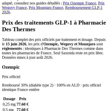
adapté, consultez nos guides détaillés :
Prix Ozempic France
,
Prix
Wegovy France
,
Prix Mounjaro France
,
Remboursement GLP-1
2026
.
Prix des traitements GLP-1 à Pharmacie
Des Thermes
Tableau complet des prix officiels par traitement et dosage. Depuis
le
15 juin 2026
, les prix d'
Ozempic, Wegovy et Mounjaro
sont
réglementés
: identiques à Pharmacie Des Thermes comme dans
toutes les pharmacies de France. Seul Saxenda reste en prix libre.
Données mises à jour août 2026.
Ozempic
Prix officiel
Remboursé 30% (diabète type 2) · 100% en ALD · prix officiel
identique France entière
Dosage
Prix
0,25 mg
77.60 €
0,5 mg
77.60 €