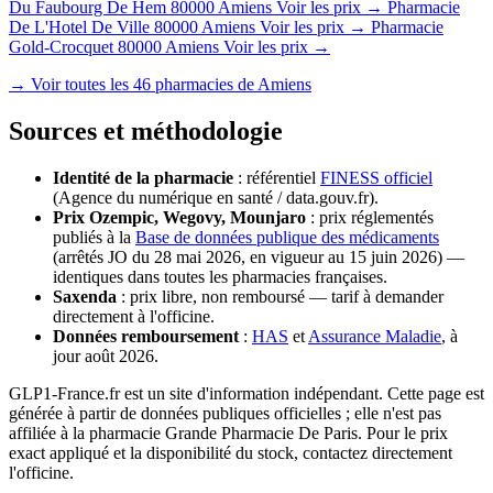
Du Faubourg De Hem
80000 Amiens
Voir les prix →
Pharmacie
De L'Hotel De Ville
80000 Amiens
Voir les prix →
Pharmacie
Gold-Crocquet
80000 Amiens
Voir les prix →
→ Voir toutes les 46 pharmacies de Amiens
Sources et méthodologie
Identité de la pharmacie
: référentiel
FINESS officiel
(Agence du numérique en santé / data.gouv.fr).
Prix Ozempic, Wegovy, Mounjaro
: prix réglementés
publiés à la
Base de données publique des médicaments
(arrêtés JO du 28 mai 2026, en vigueur au 15 juin 2026) —
identiques dans toutes les pharmacies françaises.
Saxenda
: prix libre, non remboursé — tarif à demander
directement à l'officine.
Données remboursement
:
HAS
et
Assurance Maladie
, à
jour août 2026.
GLP1-France.fr est un site d'information indépendant. Cette page est
générée à partir de données publiques officielles ; elle n'est pas
affiliée à la pharmacie Grande Pharmacie De Paris. Pour le prix
exact appliqué et la disponibilité du stock, contactez directement
l'officine.