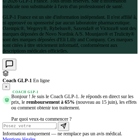
© 2026 GLP-1 France. Tous droits réservés. Site d'information
médicale non substituable à l'avis d'un professionnel de santé.
GLP-1 France est un site d'information indépendant. Il n'est affilié à,
ni approuvé ou sponsorisé par aucun laboratoire pharmaceutique.
Ozempic®, Wegovy®, Rybelsus®, Saxenda® et Victoza® sont des
marques déposées de Novo Nordisk A/S. Mounjaro® et Trulicity®
sont des marques déposées d'Eli Lilly and Company. Ces marques
sont citées à titre strictement informatif, conformément aux
descriptions médicales officielles.
Coach GLP-1
En ligne
×
COACH GLP-1
Bonjour ! Je suis le Coach GLP-1. Je réponds en direct sur les
prix, le
remboursement à 65%
(nouveau au 15 juin), les effets
ou comment obtenir ton traitement.
Par quoi veux-tu commencer ?
Information uniquement — ne remplace pas un avis médical.
Mentions légales