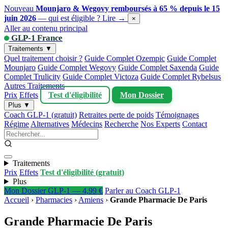
Nouveau
Mounjaro & Wegovy remboursés à 65 % depuis le 15
juin 2026
— qui est éligible ?
Lire →
×
Aller au contenu principal
GLP-1 France
Traitements ▼
Quel traitement choisir ?
Guide Complet Ozempic
Guide Complet
Mounjaro
Guide Complet Wegovy
Guide Complet Saxenda
Guide
Complet Trulicity
Guide Complet Victoza
Guide Complet Rybelsus
Autres Traitements
Prix
Effets
Test d'éligibilité
Mon Dossier
Plus ▼
Coach GLP-1 (gratuit)
Retraites perte de poids
Témoignages
Régime
Alternatives
Médecins
Recherche
Nos Experts
Contact
Traitements
Prix
Effets
Test d'éligibilité (gratuit)
Plus
Mon Dossier GLP-1 — 4,99 €
Parler au Coach GLP-1
Accueil
›
Pharmacies
›
Amiens
›
Grande Pharmacie De Paris
Grande Pharmacie De Paris