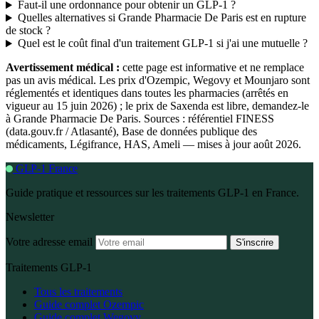
Faut-il une ordonnance pour obtenir un GLP-1 ?
Quelles alternatives si Grande Pharmacie De Paris est en rupture
de stock ?
Quel est le coût final d'un traitement GLP-1 si j'ai une mutuelle ?
Avertissement médical :
cette page est informative et ne remplace
pas un avis médical. Les prix d'Ozempic, Wegovy et Mounjaro sont
réglementés et identiques dans toutes les pharmacies (arrêtés en
vigueur au 15 juin 2026) ; le prix de Saxenda est libre, demandez-le
à Grande Pharmacie De Paris. Sources : référentiel FINESS
(data.gouv.fr / Atlasanté), Base de données publique des
médicaments, Légifrance, HAS, Ameli — mises à jour août 2026.
GLP-1 France
Guide pratique et ressources sur les traitements GLP-1 en France.
Newsletter
Votre adresse email
S'inscrire
Traitements GLP-1
Tous les traitements
Guide complet Ozempic
Guide complet Wegovy