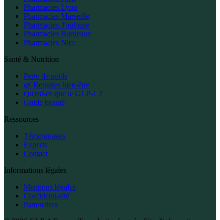
Pharmacies Lyon
Pharmacies Marseille
Pharmacies Toulouse
Pharmacies Bordeaux
Pharmacies Nice
Santé & Nutrition
Perte de poids
🌿 Retraites bien-être
Qu'est-ce que le GLP-1 ?
Guide beauté
Ressources
Témoignages
Experts
Contact
Informations légales
Mentions légales
Confidentialité
Partenaires