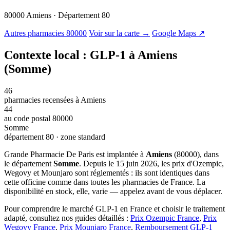
80000 Amiens · Département 80
© OSM · CARTO |
MapLibre
Autres pharmacies 80000
Voir sur la carte →
Google Maps ↗
Contexte local : GLP-1 à Amiens
(Somme)
46
pharmacies recensées à Amiens
44
au code postal 80000
Somme
département 80 · zone standard
Grande Pharmacie De Paris est implantée à
Amiens
(80000), dans
le département
Somme
. Depuis le 15 juin 2026, les prix d'Ozempic,
Wegovy et Mounjaro sont réglementés : ils sont identiques dans
cette officine comme dans toutes les pharmacies de France. La
disponibilité en stock, elle, varie — appelez avant de vous déplacer.
Pour comprendre le marché GLP-1 en France et choisir le traitement
adapté, consultez nos guides détaillés :
Prix Ozempic France
,
Prix
Wegovy France
,
Prix Mounjaro France
,
Remboursement GLP-1