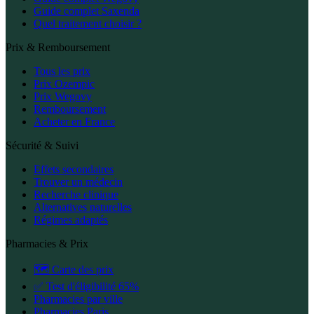
Guide complet Saxenda
Quel traitement choisir ?
Prix & Remboursement
Tous les prix
Prix Ozempic
Prix Wegovy
Remboursement
Acheter en France
Sécurité & Suivi
Effets secondaires
Trouver un médecin
Recherche clinique
Alternatives naturelles
Régimes adaptés
Pharmacies & Prix
🗺️ Carte des prix
✅ Test d'éligibilité 65%
Pharmacies par ville
Pharmacies Paris