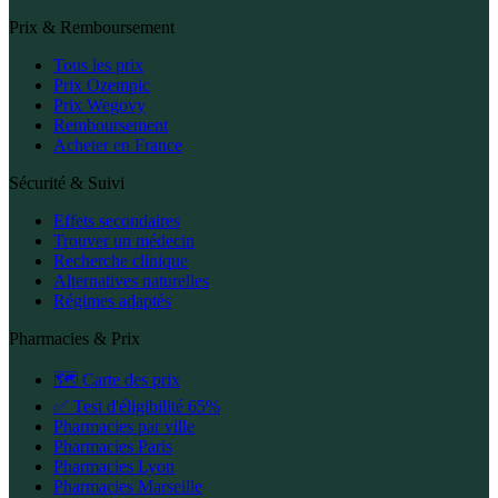
Prix & Remboursement
Tous les prix
Prix Ozempic
Prix Wegovy
Remboursement
Acheter en France
Sécurité & Suivi
Effets secondaires
Trouver un médecin
Recherche clinique
Alternatives naturelles
Régimes adaptés
Pharmacies & Prix
🗺️ Carte des prix
✅ Test d'éligibilité 65%
Pharmacies par ville
Pharmacies Paris
Pharmacies Lyon
Pharmacies Marseille