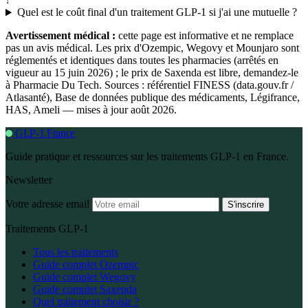
Quel est le coût final d'un traitement GLP-1 si j'ai une mutuelle ?
Avertissement médical :
cette page est informative et ne remplace
pas un avis médical. Les prix d'Ozempic, Wegovy et Mounjaro sont
réglementés et identiques dans toutes les pharmacies (arrêtés en
vigueur au 15 juin 2026) ; le prix de Saxenda est libre, demandez-le
à Pharmacie Du Tech. Sources : référentiel FINESS (data.gouv.fr /
Atlasanté), Base de données publique des médicaments, Légifrance,
HAS, Ameli — mises à jour août 2026.
GLP-1 France
Guide pratique et ressources sur les traitements GLP-1 en France.
Newsletter
Votre adresse email
S'inscrire
Traitements GLP-1
Tous les traitements
Guide complet Ozempic
Guide complet Wegovy
Guide complet Saxenda
Quel traitement choisir ?