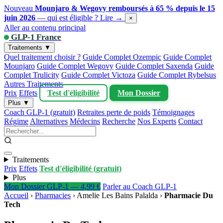
Nouveau
Mounjaro & Wegovy remboursés à 65 % depuis le 15
juin 2026
— qui est éligible ?
Lire →
×
Aller au contenu principal
GLP-1 France
Traitements ▼
Quel traitement choisir ?
Guide Complet Ozempic
Guide Complet
Mounjaro
Guide Complet Wegovy
Guide Complet Saxenda
Guide
Complet Trulicity
Guide Complet Victoza
Guide Complet Rybelsus
Autres Traitements
Prix
Effets
Test d'éligibilité
Mon Dossier
Plus ▼
Coach GLP-1 (gratuit)
Retraites perte de poids
Témoignages
Régime
Alternatives
Médecins
Recherche
Nos Experts
Contact
Traitements
Prix
Effets
Test d'éligibilité (gratuit)
Plus
Mon Dossier GLP-1 — 4,99 €
Parler au Coach GLP-1
Accueil
›
Pharmacies
›
Amelie Les Bains Palalda
›
Pharmacie Du
Tech