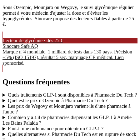
Sous Ozempic, Mounjaro ou Wegovy, le suivi glycémique régulier
permet à votre médecin d'ajuster la dose et d'éviter les
hypoglycémies. Sinocare propose des lecteurs fiables à partir de 25
€.
Lecteur de glycémie · dès 25 €
Sinocare Safe AQ
Marque n°4 mondiale, 1 milliard de tests dans 130 pays. Précision
±5% (ISO 15197), résultat 5 sec, marquage CE médical. Lien
sponsorisé.
Questions fréquentes
Quels traitements GLP-1 sont disponibles à Pharmacie Du Tech ?
Quel est le prix d'Ozempic à Pharmacie Du Tech ?
Les prix de Wegovy et Mounjaro varient-ils d'une pharmacie à
l'autre ?
Combien y a-t-il de pharmacies dispensant les GLP-1 à Amelie
Les Bains Palalda ?
Faut-il une ordonnance pour obtenir un GLP-1 ?
Quelles alternatives si Pharmacie Du Tech est en rupture de stock
?