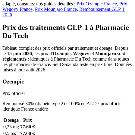
adapté, consultez nos guides détaillés :
Prix Ozempic France
,
Prix
Wegovy France
,
Prix Mounjaro France
,
Remboursement GLP-1
2026
.
Prix des traitements GLP-1 à Pharmacie
Du Tech
Tableau complet des prix officiels par traitement et dosage. Depuis
le
15 juin 2026
, les prix d'
Ozempic, Wegovy et Mounjaro
sont
réglementés
: identiques à Pharmacie Du Tech comme dans toutes
les pharmacies de France. Seul Saxenda reste en prix libre. Données
mises à jour août 2026.
Ozempic
Prix officiel
Remboursé 30% (diabète type 2) · 100% en ALD · prix officiel
identique France entière
Dosage
Prix
0,25 mg
77.60 €
0,5 mg
77.60 €