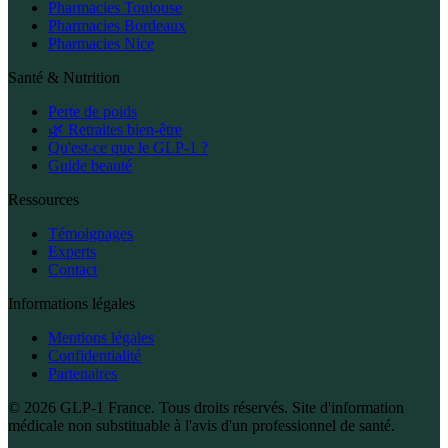
Pharmacies Toulouse
Pharmacies Bordeaux
Pharmacies Nice
Santé & Nutrition
Perte de poids
🌿 Retraites bien-être
Qu'est-ce que le GLP-1 ?
Guide beauté
Ressources
Témoignages
Experts
Contact
Informations légales
Mentions légales
Confidentialité
Partenaires
© 2026 GLP-1 France. Tous droits réservés. Site d'information
médicale non substituable à l'avis d'un professionnel de santé.