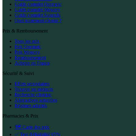
Guide complet Ozempic
Guide complet Wegovy
Guide complet Saxenda
Quel traitement choisir ?
Prix & Remboursement
Tous les prix
Prix Ozempic
Prix Wegovy
Remboursement
Acheter en France
Sécurité & Suivi
Effets secondaires
Trouver un médecin
Recherche clinique
Alternatives naturelles
Régimes adaptés
Pharmacies & Prix
🗺️ Carte des prix
✅ Test d'éligibilité 65%