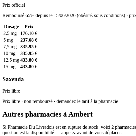
Prix officiel
Remboursé 65% depuis le 15/06/2026 (obésité, sous conditions) · prix
Dosage
Prix
2,5 mg
176.10 €
5 mg
237.68 €
7,5 mg
335.95 €
10 mg
335.95 €
12,5 mg
433.80 €
15 mg
433.80 €
Saxenda
Prix libre
Prix libre · non remboursé · demandez le tarif à la pharmacie
Autres pharmacies à Ambert
Si Pharmacie Du Livradois est en rupture de stock, voici 2 pharmacies
question est la disponibilité — appelez avant de vous déplacer.