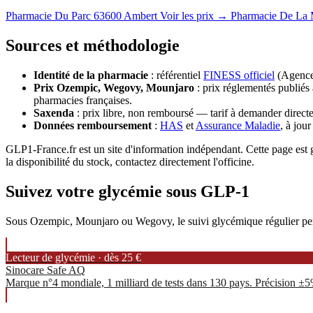
Pharmacie Du Parc
63600 Ambert
Voir les prix →
Pharmacie De La 
Sources et méthodologie
Identité de la pharmacie
: référentiel
FINESS officiel
(Agence 
Prix Ozempic, Wegovy, Mounjaro
: prix réglementés publiés 
pharmacies françaises.
Saxenda
: prix libre, non remboursé — tarif à demander directe
Données remboursement
:
HAS
et
Assurance Maladie
, à jou
GLP1-France.fr est un site d'information indépendant. Cette page est gé
la disponibilité du stock, contactez directement l'officine.
Suivez votre glycémie sous GLP-1
Sous Ozempic, Mounjaro ou Wegovy, le suivi glycémique régulier permet
Lecteur de glycémie · dès 25 €
Sinocare Safe AQ
Marque n°4 mondiale, 1 milliard de tests dans 130 pays. Précision ±