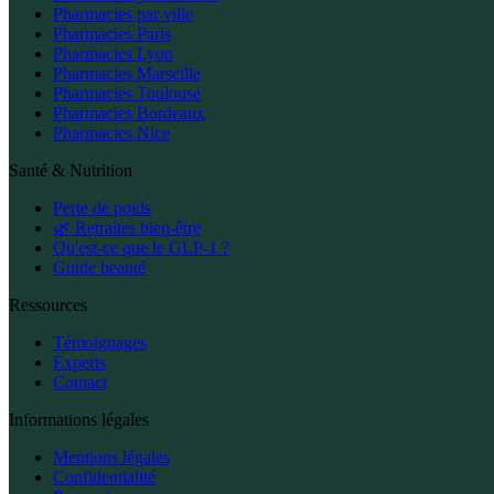
Pharmacies par ville
Pharmacies Paris
Pharmacies Lyon
Pharmacies Marseille
Pharmacies Toulouse
Pharmacies Bordeaux
Pharmacies Nice
Santé & Nutrition
Perte de poids
🌿 Retraites bien-être
Qu'est-ce que le GLP-1 ?
Guide beauté
Ressources
Témoignages
Experts
Contact
Informations légales
Mentions légales
Confidentialité