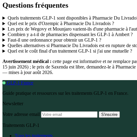
Questions fréquentes
Quels traitements GLP-1 sont disponibles à Pharmacie Du Livradoi
Quel est le prix d'Ozempic à Pharmacie Du Livradois ?
Les prix de Wegovy et Mounjaro varient-ils d'une pharmacie à l'aut
Combien y a-t-il de pharmacies dispensant les GLP-1 à Ambert ?
Faut-il une ordonnance pour obtenir un GLP-1 ?
Quelles alternatives si Pharmacie Du Livradois est en rupture de st
Quel est le coût final d'un traitement GLP-1 si j'ai une mutuelle ?
Avertissement médical :
cette page est informative et ne remplace p
15 juin 2026) ; le prix de Saxenda est libre, demandez-le à Pharmaci
— mises à jour août 2026.
GLP-1 France
Guide pratique et ressources sur les traitements GLP-1 en France.
Newsletter
Votre adresse email
S'inscrire
Traitements GLP-1
Tous les traitements