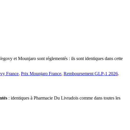
Wegovy et Mounjaro sont réglementés : ils sont identiques dans cette
vy France
,
Prix Mounjaro France
,
Remboursement GLP-1 2026
.
ntés
: identiques à Pharmacie Du Livradois comme dans toutes les