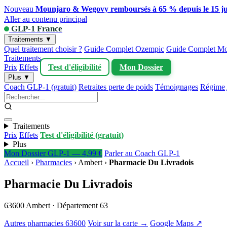
Nouveau
Mounjaro & Wegovy remboursés à 65 % depuis le 15 ju
Aller au contenu principal
GLP-1 France
Traitements ▼
Quel traitement choisir ?
Guide Complet Ozempic
Guide Complet Mo
Traitements
Prix
Effets
Test d'éligibilité
Mon Dossier
Plus ▼
Coach GLP-1 (gratuit)
Retraites perte de poids
Témoignages
Régime
Traitements
Prix
Effets
Test d'éligibilité (gratuit)
Plus
Mon Dossier GLP-1 — 4,99 €
Parler au Coach GLP-1
Accueil
›
Pharmacies
›
Ambert
›
Pharmacie Du Livradois
Pharmacie Du Livradois
63600 Ambert · Département 63
Autres pharmacies 63600
Voir sur la carte →
Google Maps ↗