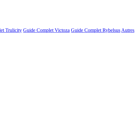
t Trulicity
Guide Complet Victoza
Guide Complet Rybelsus
Autres
© OSM · CARTO |
MapLibre