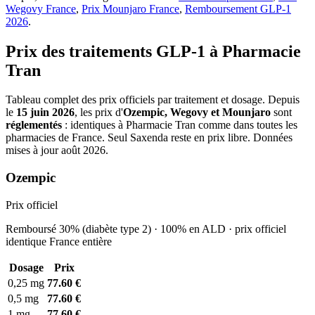
Wegovy France
,
Prix Mounjaro France
,
Remboursement GLP-1
2026
.
Prix des traitements GLP-1 à Pharmacie
Tran
Tableau complet des prix officiels par traitement et dosage. Depuis
le
15 juin 2026
, les prix d'
Ozempic, Wegovy et Mounjaro
sont
réglementés
: identiques à Pharmacie Tran comme dans toutes les
pharmacies de France. Seul Saxenda reste en prix libre. Données
mises à jour août 2026.
Ozempic
Prix officiel
Remboursé 30% (diabète type 2) · 100% en ALD · prix officiel
identique France entière
Dosage
Prix
0,25 mg
77.60 €
0,5 mg
77.60 €
1 mg
77.60 €