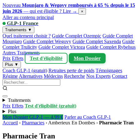
Nouveau
Mounjaro & Wegovy remboursés à 65 % depuis le 15
juin 2026
— qui est éligible ?
Lire →
×
Aller au contenu principal
GLP-1 France
Traitements ▼
Quel traitement choisir ?
Guide Complet Ozempic
Guide Complet
Mounjaro
Guide Complet Wegovy
Guide Complet Saxenda
Guide
Complet Trulicity
Guide Complet Victoza
Guide Complet Rybelsus
Autres Traitements
Prix
Effets
Test d'éligibilité
Mon Dossier
Plus ▼
Coach GLP-1 (gratuit)
Retraites perte de poids
Témoignages
Régime
Alternatives
Médecins
Recherche
Nos Experts
Contact
Traitements
Prix
Effets
Test d'éligibilité (gratuit)
Plus
Mon Dossier GLP-1 — 4,99 €
Parler au Coach GLP-1
Accueil
›
Pharmacies
›
Amberieux En Dombes
›
Pharmacie Tran
Pharmacie Tran