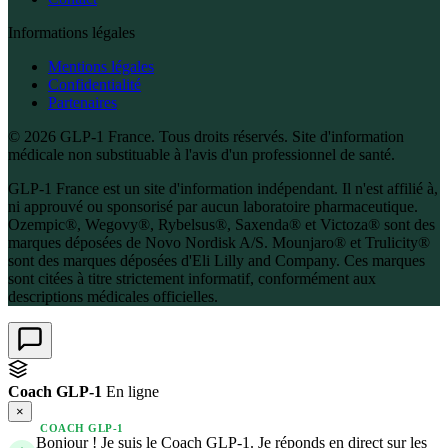
Informations légales
Mentions légales
Confidentialité
Partenaires
© 2026 GLP-1 France. Tous droits réservés. Site d'information
médicale non substituable à l'avis d'un professionnel de santé.
GLP-1 France est un site d'information indépendant. Il n'est affilié à,
ni approuvé ou sponsorisé par aucun laboratoire pharmaceutique.
Ozempic®, Wegovy®, Rybelsus®, Saxenda® et Victoza® sont des
marques déposées de Novo Nordisk A/S. Mounjaro® et Trulicity®
sont des marques déposées d'Eli Lilly and Company. Ces marques
sont citées à titre strictement informatif, conformément aux
descriptions médicales officielles.
Coach GLP-1
En ligne
×
COACH GLP-1
Bonjour ! Je suis le Coach GLP-1. Je réponds en direct sur les