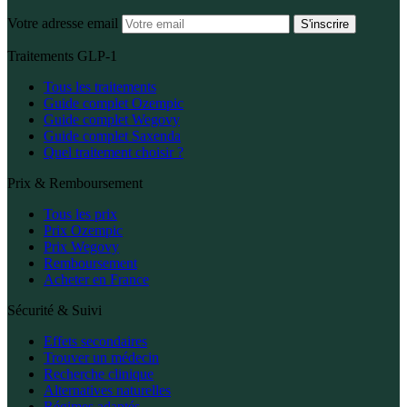
Votre adresse email
S'inscrire
Traitements GLP-1
Tous les traitements
Guide complet Ozempic
Guide complet Wegovy
Guide complet Saxenda
Quel traitement choisir ?
Prix & Remboursement
Tous les prix
Prix Ozempic
Prix Wegovy
Remboursement
Acheter en France
Sécurité & Suivi
Effets secondaires
Trouver un médecin
Recherche clinique
Alternatives naturelles
Régimes adaptés