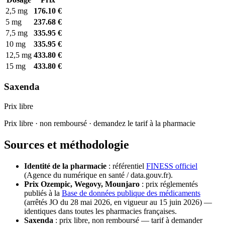
2,5 mg
176.10 €
5 mg
237.68 €
7,5 mg
335.95 €
10 mg
335.95 €
12,5 mg
433.80 €
15 mg
433.80 €
Saxenda
Prix libre
Prix libre · non remboursé · demandez le tarif à la pharmacie
Sources et méthodologie
Identité de la pharmacie
: référentiel
FINESS officiel
(Agence du numérique en santé / data.gouv.fr).
Prix Ozempic, Wegovy, Mounjaro
: prix réglementés
publiés à la
Base de données publique des médicaments
(arrêtés JO du 28 mai 2026, en vigueur au 15 juin 2026) —
identiques dans toutes les pharmacies françaises.
Saxenda
: prix libre, non remboursé — tarif à demander