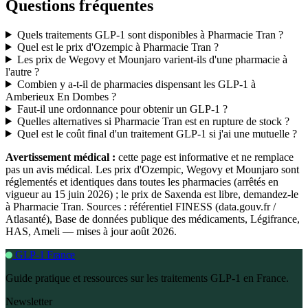
Questions fréquentes
Quels traitements GLP-1 sont disponibles à Pharmacie Tran ?
Quel est le prix d'Ozempic à Pharmacie Tran ?
Les prix de Wegovy et Mounjaro varient-ils d'une pharmacie à
l'autre ?
Combien y a-t-il de pharmacies dispensant les GLP-1 à
Amberieux En Dombes ?
Faut-il une ordonnance pour obtenir un GLP-1 ?
Quelles alternatives si Pharmacie Tran est en rupture de stock ?
Quel est le coût final d'un traitement GLP-1 si j'ai une mutuelle ?
Avertissement médical :
cette page est informative et ne remplace
pas un avis médical. Les prix d'Ozempic, Wegovy et Mounjaro sont
réglementés et identiques dans toutes les pharmacies (arrêtés en
vigueur au 15 juin 2026) ; le prix de Saxenda est libre, demandez-le
à Pharmacie Tran. Sources : référentiel FINESS (data.gouv.fr /
Atlasanté), Base de données publique des médicaments, Légifrance,
HAS, Ameli — mises à jour août 2026.
GLP-1 France
Guide pratique et ressources sur les traitements GLP-1 en France.
Newsletter