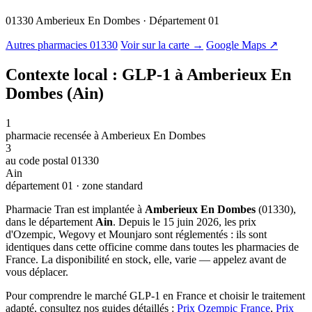
01330 Amberieux En Dombes · Département 01
© OSM · CARTO |
MapLibre
Autres pharmacies 01330
Voir sur la carte →
Google Maps ↗
Contexte local : GLP-1 à Amberieux En
Dombes (Ain)
1
pharmacie recensée à Amberieux En Dombes
3
au code postal 01330
Ain
département 01 · zone standard
Pharmacie Tran est implantée à
Amberieux En Dombes
(01330),
dans le département
Ain
. Depuis le 15 juin 2026, les prix
d'Ozempic, Wegovy et Mounjaro sont réglementés : ils sont
identiques dans cette officine comme dans toutes les pharmacies de
France. La disponibilité en stock, elle, varie — appelez avant de
vous déplacer.
Pour comprendre le marché GLP-1 en France et choisir le traitement
adapté, consultez nos guides détaillés :
Prix Ozempic France
,
Prix