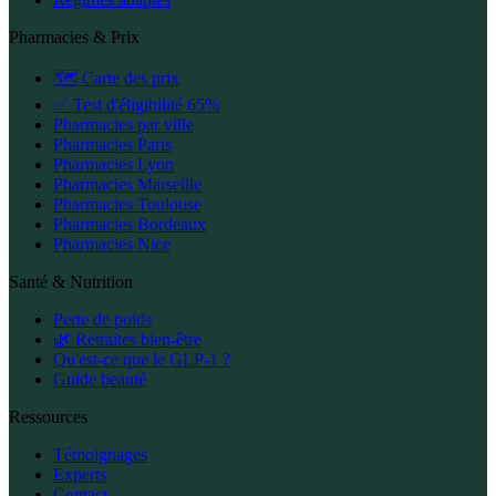
Pharmacies & Prix
🗺️ Carte des prix
✅ Test d'éligibilité 65%
Pharmacies par ville
Pharmacies Paris
Pharmacies Lyon
Pharmacies Marseille
Pharmacies Toulouse
Pharmacies Bordeaux
Pharmacies Nice
Santé & Nutrition
Perte de poids
🌿 Retraites bien-être
Qu'est-ce que le GLP-1 ?
Guide beauté
Ressources
Témoignages
Experts
Contact