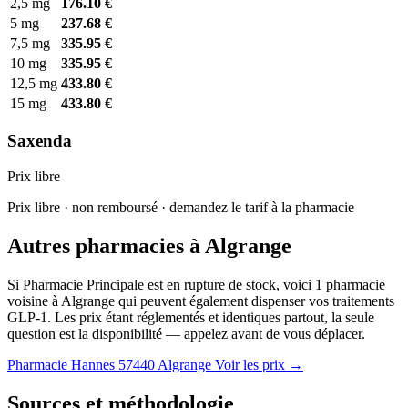
2,5 mg
176.10 €
5 mg
237.68 €
7,5 mg
335.95 €
10 mg
335.95 €
12,5 mg
433.80 €
15 mg
433.80 €
Saxenda
Prix libre
Prix libre · non remboursé · demandez le tarif à la pharmacie
Autres pharmacies à Algrange
Si Pharmacie Principale est en rupture de stock, voici 1 pharmacie
voisine à Algrange qui peuvent également dispenser vos traitements
GLP-1. Les prix étant réglementés et identiques partout, la seule
question est la disponibilité — appelez avant de vous déplacer.
Pharmacie Hannes
57440 Algrange
Voir les prix →
Sources et méthodologie