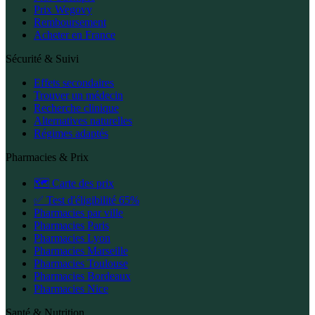
Prix Wegovy
Remboursement
Acheter en France
Sécurité & Suivi
Effets secondaires
Trouver un médecin
Recherche clinique
Alternatives naturelles
Régimes adaptés
Pharmacies & Prix
🗺️ Carte des prix
✅ Test d'éligibilité 65%
Pharmacies par ville
Pharmacies Paris
Pharmacies Lyon
Pharmacies Marseille
Pharmacies Toulouse
Pharmacies Bordeaux
Pharmacies Nice
Santé & Nutrition