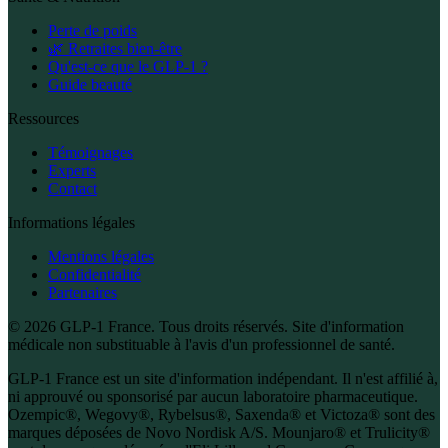
Perte de poids
🌿 Retraites bien-être
Qu'est-ce que le GLP-1 ?
Guide beauté
Ressources
Témoignages
Experts
Contact
Informations légales
Mentions légales
Confidentialité
Partenaires
© 2026 GLP-1 France. Tous droits réservés. Site d'information
médicale non substituable à l'avis d'un professionnel de santé.
GLP-1 France est un site d'information indépendant. Il n'est affilié à,
ni approuvé ou sponsorisé par aucun laboratoire pharmaceutique.
Ozempic®, Wegovy®, Rybelsus®, Saxenda® et Victoza® sont des
marques déposées de Novo Nordisk A/S. Mounjaro® et Trulicity®