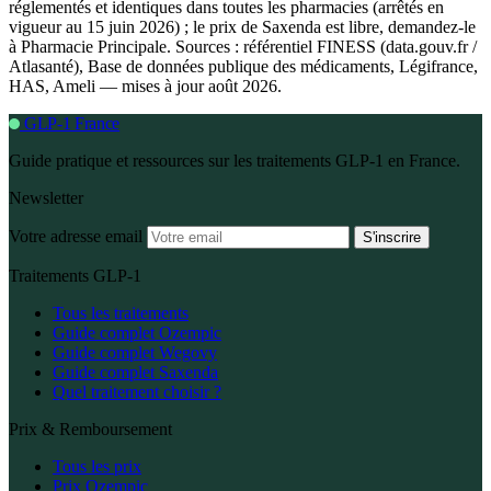
réglementés et identiques dans toutes les pharmacies (arrêtés en
vigueur au 15 juin 2026) ; le prix de Saxenda est libre, demandez-le
à Pharmacie Principale. Sources : référentiel FINESS (data.gouv.fr /
Atlasanté), Base de données publique des médicaments, Légifrance,
HAS, Ameli — mises à jour août 2026.
GLP-1 France
Guide pratique et ressources sur les traitements GLP-1 en France.
Newsletter
Votre adresse email
S'inscrire
Traitements GLP-1
Tous les traitements
Guide complet Ozempic
Guide complet Wegovy
Guide complet Saxenda
Quel traitement choisir ?
Prix & Remboursement
Tous les prix
Prix Ozempic