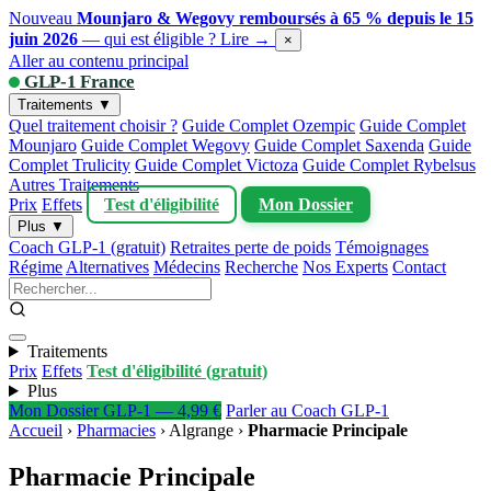
Nouveau
Mounjaro & Wegovy remboursés à 65 % depuis le 15
juin 2026
— qui est éligible ?
Lire →
×
Aller au contenu principal
GLP-1 France
Traitements ▼
Quel traitement choisir ?
Guide Complet Ozempic
Guide Complet
Mounjaro
Guide Complet Wegovy
Guide Complet Saxenda
Guide
Complet Trulicity
Guide Complet Victoza
Guide Complet Rybelsus
Autres Traitements
Prix
Effets
Test d'éligibilité
Mon Dossier
Plus ▼
Coach GLP-1 (gratuit)
Retraites perte de poids
Témoignages
Régime
Alternatives
Médecins
Recherche
Nos Experts
Contact
Traitements
Prix
Effets
Test d'éligibilité (gratuit)
Plus
Mon Dossier GLP-1 — 4,99 €
Parler au Coach GLP-1
Accueil
›
Pharmacies
›
Algrange
›
Pharmacie Principale
Pharmacie Principale