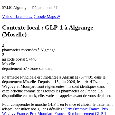
57440 Algrange · Département 57
© OSM · CARTO |
MapLibre
Voir sur la carte →
Google Maps ↗
Contexte local : GLP-1 à Algrange
(Moselle)
2
pharmacies recensées à Algrange
2
au code postal 57440
Moselle
département 57 · zone standard
Pharmacie Principale est implantée à
Algrange
(57440), dans le
département
Moselle
. Depuis le 15 juin 2026, les prix d'Ozempic,
Wegovy et Mounjaro sont réglementés : ils sont identiques dans
cette officine comme dans toutes les pharmacies de France. La
disponibilité en stock, elle, varie — appelez avant de vous déplacer.
Pour comprendre le marché GLP-1 en France et choisir le traitement
adapté, consultez nos guides détaillés :
Prix Ozempic France
,
Prix
Wegovy France
,
Prix Mounjaro France
,
Remboursement GLP-1