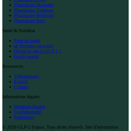
Pharmacies Marseille
Pharmacies Toulouse
Pharmacies Bordeaux
Pharmacies Nice
Santé & Nutrition
Perte de poids
🌿 Retraites bien-être
Qu'est-ce que le GLP-1 ?
Guide beauté
Ressources
Témoignages
Experts
Contact
Informations légales
Mentions légales
Confidentialité
Partenaires
© 2026 GLP-1 France. Tous droits réservés. Site d'information