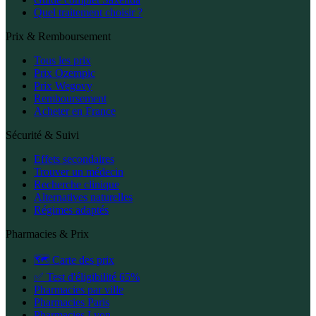
Quel traitement choisir ?
Prix & Remboursement
Tous les prix
Prix Ozempic
Prix Wegovy
Remboursement
Acheter en France
Sécurité & Suivi
Effets secondaires
Trouver un médecin
Recherche clinique
Alternatives naturelles
Régimes adaptés
Pharmacies & Prix
🗺️ Carte des prix
✅ Test d'éligibilité 65%
Pharmacies par ville
Pharmacies Paris
Pharmacies Lyon