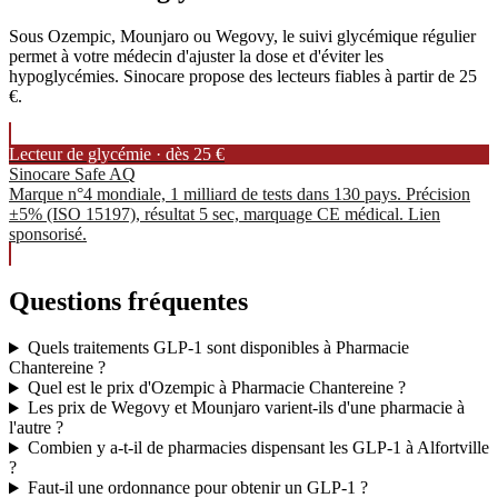
Sous Ozempic, Mounjaro ou Wegovy, le suivi glycémique régulier
permet à votre médecin d'ajuster la dose et d'éviter les
hypoglycémies. Sinocare propose des lecteurs fiables à partir de 25
€.
Lecteur de glycémie · dès 25 €
Sinocare Safe AQ
Marque n°4 mondiale, 1 milliard de tests dans 130 pays. Précision
±5% (ISO 15197), résultat 5 sec, marquage CE médical. Lien
sponsorisé.
Questions fréquentes
Quels traitements GLP-1 sont disponibles à Pharmacie
Chantereine ?
Quel est le prix d'Ozempic à Pharmacie Chantereine ?
Les prix de Wegovy et Mounjaro varient-ils d'une pharmacie à
l'autre ?
Combien y a-t-il de pharmacies dispensant les GLP-1 à Alfortville
?
Faut-il une ordonnance pour obtenir un GLP-1 ?