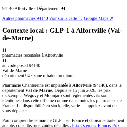
94140 Alfortville · Département 94
© OSM · CARTO |
MapLibre
Autres pharmacies 94140
Voir sur la carte →
Google Maps ↗
Contexte local : GLP-1 à Alfortville (Val-
de-Marne)
11
pharmacies recensées à Alfortville
11
au code postal 94140
Val-de-Marne
département 94 · zone urbaine premium
Pharmacie Chantereine est implantée à
Alfortville
(94140), dans le
département
Val-de-Marne
. Depuis le 15 juin 2026, les prix
d'Ozempic, Wegovy et Mounjaro sont réglementés : ils sont
identiques dans cette officine comme dans toutes les pharmacies de
France. La disponibilité en stock, elle, varie — appelez avant de
vous déplacer.
Pour comprendre le marché GLP-1 en France et choisir le traitement
adapté, consultez nos guides détaillés :
Prix Ozempic France
,
Prix