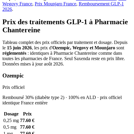
Wegovy France
,
Prix Mounjaro France
,
Remboursement GLP-1
2026
.
Prix des traitements GLP-1 à Pharmacie
Chantereine
Tableau complet des prix officiels par traitement et dosage. Depuis
le
15 juin 2026
, les prix d'
Ozempic, Wegovy et Mounjaro
sont
réglementés
: identiques à Pharmacie Chantereine comme dans
toutes les pharmacies de France. Seul Saxenda reste en prix libre.
Données mises à jour août 2026.
Ozempic
Prix officiel
Remboursé 30% (diabète type 2) · 100% en ALD · prix officiel
identique France entière
Dosage
Prix
0,25 mg
77.60 €
0,5 mg
77.60 €
1 mg
77.60 €