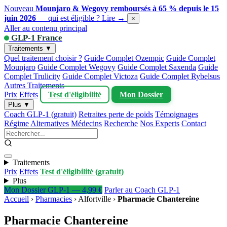
Nouveau
Mounjaro & Wegovy remboursés à 65 % depuis le 15
juin 2026
— qui est éligible ?
Lire →
×
Aller au contenu principal
GLP-1 France
Traitements ▼
Quel traitement choisir ?
Guide Complet Ozempic
Guide Complet
Mounjaro
Guide Complet Wegovy
Guide Complet Saxenda
Guide
Complet Trulicity
Guide Complet Victoza
Guide Complet Rybelsus
Autres Traitements
Prix
Effets
Test d'éligibilité
Mon Dossier
Plus ▼
Coach GLP-1 (gratuit)
Retraites perte de poids
Témoignages
Régime
Alternatives
Médecins
Recherche
Nos Experts
Contact
Traitements
Prix
Effets
Test d'éligibilité (gratuit)
Plus
Mon Dossier GLP-1 — 4,99 €
Parler au Coach GLP-1
Accueil
›
Pharmacies
›
Alfortville
›
Pharmacie Chantereine
Pharmacie Chantereine