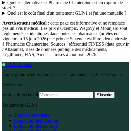
Quelles alternatives si Pharmacie Chantereine est en rupture de
stock ?
Quel est le coût final d'un traitement GLP-1 si j'ai une mutuelle ?
Avertissement médical :
cette page est informative et ne remplace
pas un avis médical. Les prix d'Ozempic, Wegovy et Mounjaro sont
réglementés et identiques dans toutes les pharmacies (arrêtés en
vigueur au 15 juin 2026) ; le prix de Saxenda est libre, demandez-le
à Pharmacie Chantereine. Sources : référentiel FINESS (data.gouv.fr
/ Atlasanté), Base de données publique des médicaments,
Légifrance, HAS, Ameli — mises à jour août 2026.
GLP-1 France
Guide pratique et ressources sur les traitements GLP-1 en France.
Newsletter
Votre adresse email
S'inscrire
Traitements GLP-1
Tous les traitements
Guide complet Ozempic
Guide complet Wegovy
Guide complet Saxenda