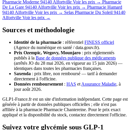
Pharmacie Moderne
94140 Alfortville
Voir les prix →
Pharmacie
De La Gare
94140 Alfortville
Voir les prix →
Pharmacie Hamard
94140 Alfortville
Voir les prix →
Selas Pharmacie Du Soleil
94140
Alfortville
Voir les prix →
Sources et méthodologie
Identité de la pharmacie
: référentiel
FINESS officiel
(Agence du numérique en santé / data.gouv.fr).
Prix Ozempic, Wegovy, Mounjaro
: prix réglementés
publiés à la
Base de données publique des médicaments
(arrêtés JO du 28 mai 2026, en vigueur au 15 juin 2026) —
identiques dans toutes les pharmacies françaises.
Saxenda
: prix libre, non remboursé — tarif à demander
directement à l'officine.
Données remboursement
:
HAS
et
Assurance Maladie
, à
jour août 2026.
GLP1-France.fr est un site d'information indépendant. Cette page est
générée à partir de données publiques officielles ; elle n'est pas
affiliée à la pharmacie Pharmacie Chantereine. Pour le prix exact
appliqué et la disponibilité du stock, contactez directement l'officine.
Suivez votre glycémie sous GLP-1