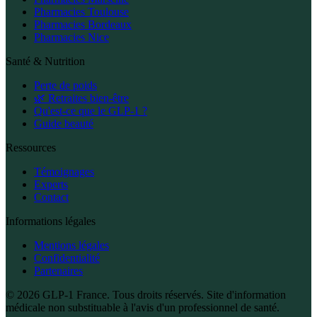
Pharmacies Toulouse
Pharmacies Bordeaux
Pharmacies Nice
Santé & Nutrition
Perte de poids
🌿 Retraites bien-être
Qu'est-ce que le GLP-1 ?
Guide beauté
Ressources
Témoignages
Experts
Contact
Informations légales
Mentions légales
Confidentialité
Partenaires
© 2026 GLP-1 France. Tous droits réservés. Site d'information
médicale non substituable à l'avis d'un professionnel de santé.