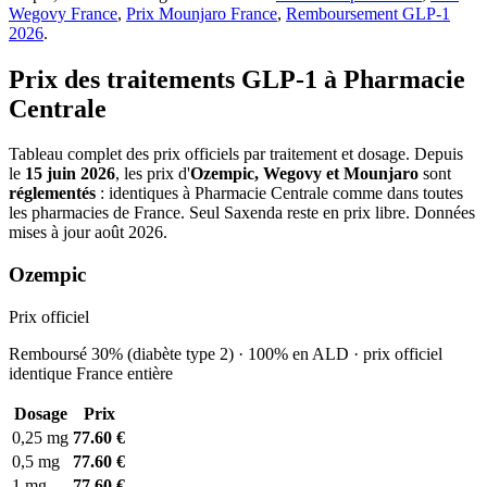
Wegovy France
,
Prix Mounjaro France
,
Remboursement GLP-1
2026
.
Prix des traitements GLP-1 à Pharmacie
Centrale
Tableau complet des prix officiels par traitement et dosage. Depuis
le
15 juin 2026
, les prix d'
Ozempic, Wegovy et Mounjaro
sont
réglementés
: identiques à Pharmacie Centrale comme dans toutes
les pharmacies de France. Seul Saxenda reste en prix libre. Données
mises à jour août 2026.
Ozempic
Prix officiel
Remboursé 30% (diabète type 2) · 100% en ALD · prix officiel
identique France entière
Dosage
Prix
0,25 mg
77.60 €
0,5 mg
77.60 €
1 mg
77.60 €