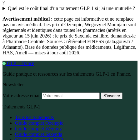
?
Quel est le coût final d'un traitement GLP-1 si j'ai une mutuelle ?
Avertissement médical :
cette page est informative et ne remplace
pas un avis médical. Les prix d'Ozempic, Wegovy et Mounjaro sont
réglementés et identiques dans toutes les pharmacies (arrêtés en
vigueur au 15 juin 2026) ; le prix de Saxenda est libre, demandez-le
à Pharmacie Centrale. Sources : référentiel FINESS (data.gouv.fr /
Atlasanté), Base de données publique des médicaments, Légifrance,
HAS, Ameli — mises à jour août 2026.
GLP-1 France
Guide pratique et ressources sur les traitements GLP-1 en France.
Newsletter
Votre adresse email
S'inscrire
Traitements GLP-1
Tous les traitements
Guide complet Ozempic
Guide complet Wegovy
Guide complet Saxenda
Quel traitement choisir ?