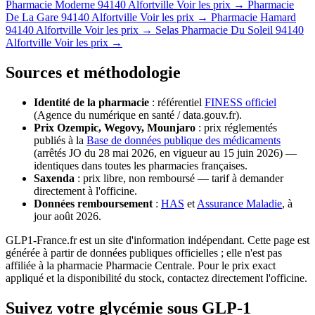
Pharmacie Moderne
94140 Alfortville
Voir les prix →
Pharmacie
De La Gare
94140 Alfortville
Voir les prix →
Pharmacie Hamard
94140 Alfortville
Voir les prix →
Selas Pharmacie Du Soleil
94140
Alfortville
Voir les prix →
Sources et méthodologie
Identité de la pharmacie
: référentiel
FINESS officiel
(Agence du numérique en santé / data.gouv.fr).
Prix Ozempic, Wegovy, Mounjaro
: prix réglementés
publiés à la
Base de données publique des médicaments
(arrêtés JO du 28 mai 2026, en vigueur au 15 juin 2026) —
identiques dans toutes les pharmacies françaises.
Saxenda
: prix libre, non remboursé — tarif à demander
directement à l'officine.
Données remboursement
:
HAS
et
Assurance Maladie
, à
jour août 2026.
GLP1-France.fr est un site d'information indépendant. Cette page est
générée à partir de données publiques officielles ; elle n'est pas
affiliée à la pharmacie Pharmacie Centrale. Pour le prix exact
appliqué et la disponibilité du stock, contactez directement l'officine.
Suivez votre glycémie sous GLP-1