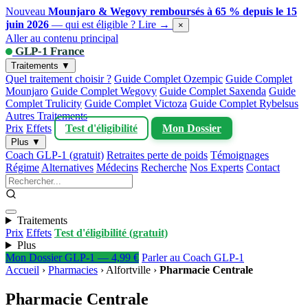
Nouveau
Mounjaro & Wegovy remboursés à 65 % depuis le 15
juin 2026
— qui est éligible ?
Lire →
×
Aller au contenu principal
GLP-1 France
Traitements ▼
Quel traitement choisir ?
Guide Complet Ozempic
Guide Complet
Mounjaro
Guide Complet Wegovy
Guide Complet Saxenda
Guide
Complet Trulicity
Guide Complet Victoza
Guide Complet Rybelsus
Autres Traitements
Prix
Effets
Test d'éligibilité
Mon Dossier
Plus ▼
Coach GLP-1 (gratuit)
Retraites perte de poids
Témoignages
Régime
Alternatives
Médecins
Recherche
Nos Experts
Contact
Traitements
Prix
Effets
Test d'éligibilité (gratuit)
Plus
Mon Dossier GLP-1 — 4,99 €
Parler au Coach GLP-1
Accueil
›
Pharmacies
›
Alfortville
›
Pharmacie Centrale
Pharmacie Centrale