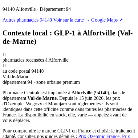
94140 Alfortville · Département 94
© OSM · CARTO |
MapLibre
Autres pharmacies 94140
Voir sur la carte →
Google Maps ↗
Contexte local : GLP-1 à Alfortville (Val-
de-Marne)
11
pharmacies recensées à Alfortville
11
au code postal 94140
Val-de-Marne
département 94 · zone urbaine premium
Pharmacie Centrale est implantée à
Alfortville
(94140), dans le
département
Val-de-Marne
. Depuis le 15 juin 2026, les prix
d'Ozempic, Wegovy et Mounjaro sont réglementés : ils sont
identiques dans cette officine comme dans toutes les pharmacies de
France. La disponibilité en stock, elle, varie — appelez avant de
vous déplacer.
Pour comprendre le marché GLP-1 en France et choisir le traitement
adapté, consultez nos guides détaillés :
Prix Ozempic France
,
Prix