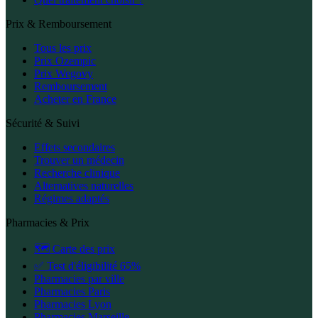
Prix & Remboursement
Tous les prix
Prix Ozempic
Prix Wegovy
Remboursement
Acheter en France
Sécurité & Suivi
Effets secondaires
Trouver un médecin
Recherche clinique
Alternatives naturelles
Régimes adaptés
Pharmacies & Prix
🗺️ Carte des prix
✅ Test d'éligibilité 65%
Pharmacies par ville
Pharmacies Paris
Pharmacies Lyon
Pharmacies Marseille