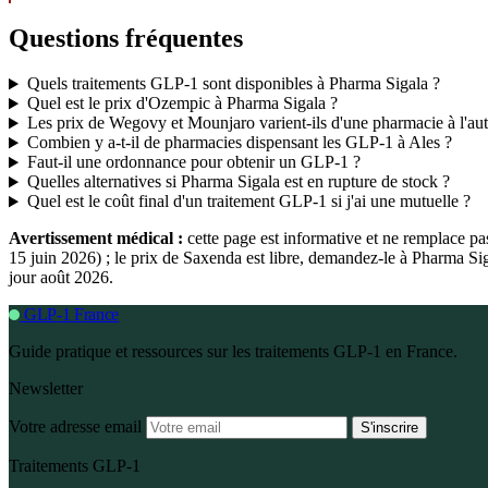
Questions fréquentes
Quels traitements GLP-1 sont disponibles à Pharma Sigala ?
Quel est le prix d'Ozempic à Pharma Sigala ?
Les prix de Wegovy et Mounjaro varient-ils d'une pharmacie à l'aut
Combien y a-t-il de pharmacies dispensant les GLP-1 à Ales ?
Faut-il une ordonnance pour obtenir un GLP-1 ?
Quelles alternatives si Pharma Sigala est en rupture de stock ?
Quel est le coût final d'un traitement GLP-1 si j'ai une mutuelle ?
Avertissement médical :
cette page est informative et ne remplace p
15 juin 2026) ; le prix de Saxenda est libre, demandez-le à Pharma S
jour août 2026.
GLP-1 France
Guide pratique et ressources sur les traitements GLP-1 en France.
Newsletter
Votre adresse email
S'inscrire
Traitements GLP-1