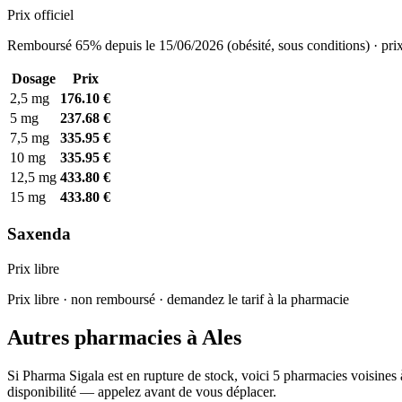
Prix officiel
Remboursé 65% depuis le 15/06/2026 (obésité, sous conditions) · prix
Dosage
Prix
2,5 mg
176.10 €
5 mg
237.68 €
7,5 mg
335.95 €
10 mg
335.95 €
12,5 mg
433.80 €
15 mg
433.80 €
Saxenda
Prix libre
Prix libre · non remboursé · demandez le tarif à la pharmacie
Autres pharmacies à Ales
Si Pharma Sigala est en rupture de stock, voici 5 pharmacies voisines 
disponibilité — appelez avant de vous déplacer.