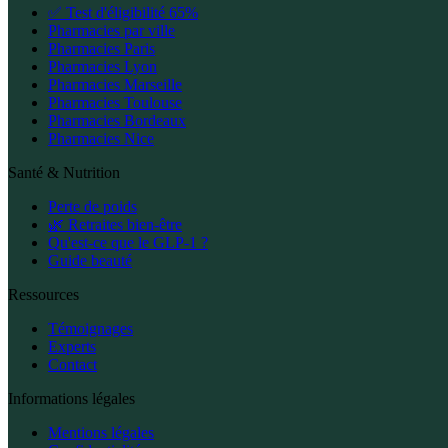
✅ Test d'éligibilité 65%
Pharmacies par ville
Pharmacies Paris
Pharmacies Lyon
Pharmacies Marseille
Pharmacies Toulouse
Pharmacies Bordeaux
Pharmacies Nice
Santé & Nutrition
Perte de poids
🌿 Retraites bien-être
Qu'est-ce que le GLP-1 ?
Guide beauté
Ressources
Témoignages
Experts
Contact
Informations légales
Mentions légales