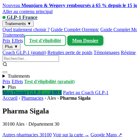
Nouveau
Mounjaro & Wegovy remboursés à 65 % depuis le 15 ju
Aller au contenu principal
GLP-1 France
Traitements ▼
Quel traitement choisir ?
Guide Complet Ozempic
Guide Complet Mo
Traitements
Prix
Effets
Test d'éligibilité
Mon Dossier
Plus ▼
Coach GLP-1 (gratuit)
Retraites perte de poids
Témoignages
Régime
Traitements
Prix
Effets
Test d'éligibilité (gratuit)
Plus
Mon Dossier GLP-1 — 4,99 €
Parler au Coach GLP-1
Accueil
›
Pharmacies
›
Ales
›
Pharma Sigala
Pharma Sigala
30100 Ales · Département 30
Autres pharmacies 30100
Voir sur la carte →
Google Maps ↗