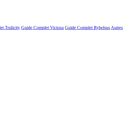
t Trulicity
Guide Complet Victoza
Guide Complet Rybelsus
Autres
© OSM · CARTO |
MapLibre