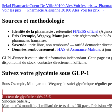
Selarl Pharmacie Coeur De Ville
30100 Ales
Voir les prix →
Pharmac
Voir les prix →
Pharmacie Alesienne
30100 Ales
Voir les prix →
Sources et méthodologie
Identité de la pharmacie
: référentiel
FINESS officiel
(Agence 
Prix Ozempic, Wegovy, Mounjaro
: prix réglementés publiés 
pharmacies françaises.
Saxenda
: prix libre, non remboursé — tarif à demander directe
Données remboursement
:
HAS
et
Assurance Maladie
, à jou
GLP1-France.fr est un site d'information indépendant. Cette page est gé
disponibilité du stock, contactez directement l'officine.
Suivez votre glycémie sous GLP-1
Sous Ozempic, Mounjaro ou Wegovy, le suivi glycémique régulier permet
Lecteur de glycémie · dès 25 €
Sinocare Safe AQ
Marque n°4 mondiale, 1 milliard de tests dans 130 pays. Précision ±