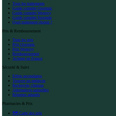
Tous les traitements
Guide complet Ozempic
Guide complet Wegovy
Guide complet Saxenda
Quel traitement choisir ?
Prix & Remboursement
Tous les prix
Prix Ozempic
Prix Wegovy
Remboursement
Acheter en France
Sécurité & Suivi
Effets secondaires
Trouver un médecin
Recherche clinique
Alternatives naturelles
Régimes adaptés
Pharmacies & Prix
🗺️ Carte des prix