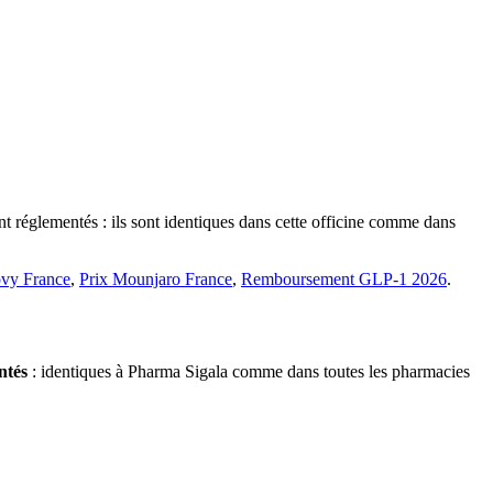
 réglementés : ils sont identiques dans cette officine comme dans
vy France
,
Prix Mounjaro France
,
Remboursement GLP-1 2026
.
ntés
: identiques à Pharma Sigala comme dans toutes les pharmacies