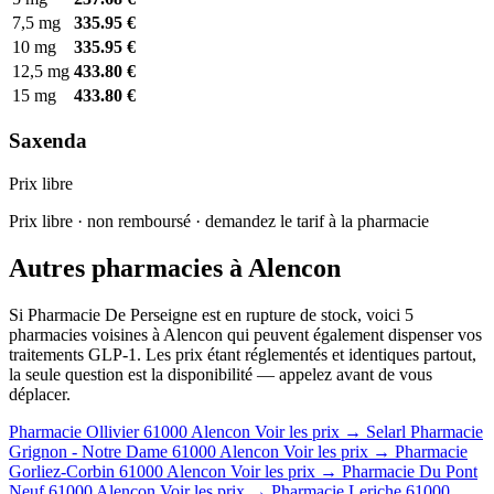
7,5 mg
335.95 €
10 mg
335.95 €
12,5 mg
433.80 €
15 mg
433.80 €
Saxenda
Prix libre
Prix libre · non remboursé · demandez le tarif à la pharmacie
Autres pharmacies à Alencon
Si Pharmacie De Perseigne est en rupture de stock, voici 5
pharmacies voisines à Alencon qui peuvent également dispenser vos
traitements GLP-1. Les prix étant réglementés et identiques partout,
la seule question est la disponibilité — appelez avant de vous
déplacer.
Pharmacie Ollivier
61000 Alencon
Voir les prix →
Selarl Pharmacie
Grignon - Notre Dame
61000 Alencon
Voir les prix →
Pharmacie
Gorliez-Corbin
61000 Alencon
Voir les prix →
Pharmacie Du Pont
Neuf
61000 Alencon
Voir les prix →
Pharmacie Leriche
61000