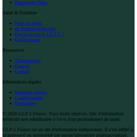
Pharmacies Nice
Santé & Nutrition
Perte de poids
🌿 Retraites bien-être
Qu'est-ce que le GLP-1 ?
Guide beauté
Ressources
Témoignages
Experts
Contact
Informations légales
Mentions légales
Confidentialité
Partenaires
© 2026 GLP-1 France. Tous droits réservés. Site d'information
médicale non substituable à l'avis d'un professionnel de santé.
GLP-1 France est un site d'information indépendant. Il n'est affilié à,
ni approuvé ou sponsorisé par aucun laboratoire pharmaceutique.