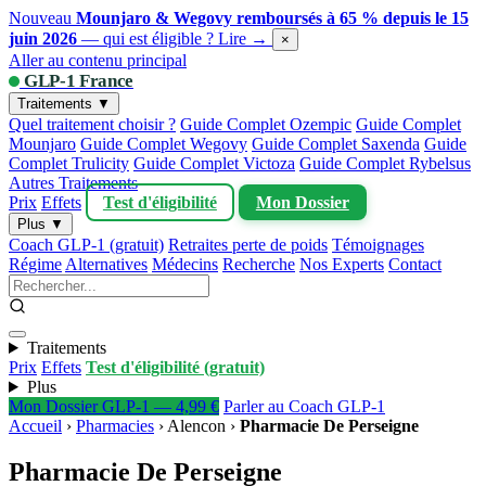
Nouveau
Mounjaro & Wegovy remboursés à 65 % depuis le 15
juin 2026
— qui est éligible ?
Lire →
×
Aller au contenu principal
GLP-1 France
Traitements ▼
Quel traitement choisir ?
Guide Complet Ozempic
Guide Complet
Mounjaro
Guide Complet Wegovy
Guide Complet Saxenda
Guide
Complet Trulicity
Guide Complet Victoza
Guide Complet Rybelsus
Autres Traitements
Prix
Effets
Test d'éligibilité
Mon Dossier
Plus ▼
Coach GLP-1 (gratuit)
Retraites perte de poids
Témoignages
Régime
Alternatives
Médecins
Recherche
Nos Experts
Contact
Traitements
Prix
Effets
Test d'éligibilité (gratuit)
Plus
Mon Dossier GLP-1 — 4,99 €
Parler au Coach GLP-1
Accueil
›
Pharmacies
›
Alencon
›
Pharmacie De Perseigne
Pharmacie De Perseigne