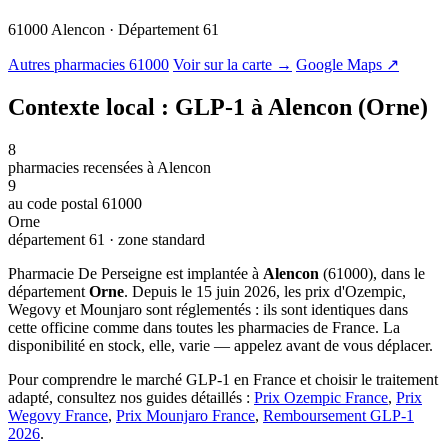
61000 Alencon · Département 61
© OSM · CARTO |
MapLibre
Autres pharmacies 61000
Voir sur la carte →
Google Maps ↗
Contexte local : GLP-1 à Alencon (Orne)
8
pharmacies recensées à Alencon
9
au code postal 61000
Orne
département 61 · zone standard
Pharmacie De Perseigne est implantée à
Alencon
(61000), dans le
département
Orne
. Depuis le 15 juin 2026, les prix d'Ozempic,
Wegovy et Mounjaro sont réglementés : ils sont identiques dans
cette officine comme dans toutes les pharmacies de France. La
disponibilité en stock, elle, varie — appelez avant de vous déplacer.
Pour comprendre le marché GLP-1 en France et choisir le traitement
adapté, consultez nos guides détaillés :
Prix Ozempic France
,
Prix
Wegovy France
,
Prix Mounjaro France
,
Remboursement GLP-1
2026
.