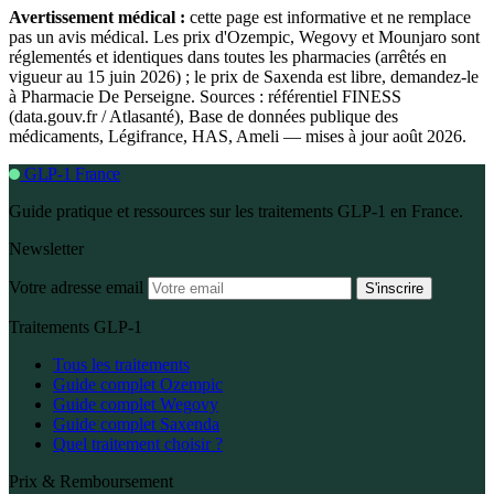
Avertissement médical :
cette page est informative et ne remplace
pas un avis médical. Les prix d'Ozempic, Wegovy et Mounjaro sont
réglementés et identiques dans toutes les pharmacies (arrêtés en
vigueur au 15 juin 2026) ; le prix de Saxenda est libre, demandez-le
à Pharmacie De Perseigne. Sources : référentiel FINESS
(data.gouv.fr / Atlasanté), Base de données publique des
médicaments, Légifrance, HAS, Ameli — mises à jour août 2026.
GLP-1 France
Guide pratique et ressources sur les traitements GLP-1 en France.
Newsletter
Votre adresse email
S'inscrire
Traitements GLP-1
Tous les traitements
Guide complet Ozempic
Guide complet Wegovy
Guide complet Saxenda
Quel traitement choisir ?
Prix & Remboursement