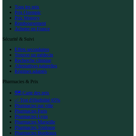
Tous les prix
Prix Ozempic
Prix Wegovy
Remboursement
Acheter en France
Sécurité & Suivi
Effets secondaires
Trouver un médecin
Recherche clinique
Alternatives naturelles
Régimes adaptés
Pharmacies & Prix
🗺️ Carte des prix
✅ Test d'éligibilité 65%
Pharmacies par ville
Pharmacies Paris
Pharmacies Lyon
Pharmacies Marseille
Pharmacies Toulouse
Pharmacies Bordeaux