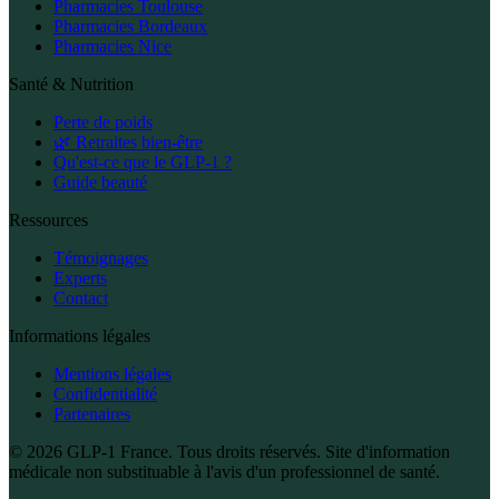
Pharmacies Toulouse
Pharmacies Bordeaux
Pharmacies Nice
Santé & Nutrition
Perte de poids
🌿 Retraites bien-être
Qu'est-ce que le GLP-1 ?
Guide beauté
Ressources
Témoignages
Experts
Contact
Informations légales
Mentions légales
Confidentialité
Partenaires
© 2026 GLP-1 France. Tous droits réservés. Site d'information
médicale non substituable à l'avis d'un professionnel de santé.