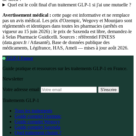
Quel est le coût final d'un traitement GLP-1 si j'ai une mutuelle ?
Avertissement médical :
cette page est informative et ne remplace
pas un avis médical. Les prix d'Ozempic, Wegovy et Mounjaro sont
réglementés et identiques dans toutes les pharmacies (arrêtés en
vigueur au 15 juin 2026) ; le prix de Saxenda est libre, demandez-le
à Selas Pharmacie Guidicelli. Sources : référentiel FINESS
(data.gouv.fr / Atlasanté), Base de données publique des
médicaments, Légifrance, HAS, Ameli — mises à jour août 2026.
GLP-1 France
Guide pratique et ressources sur les traitements GLP-1 en France.
Newsletter
Votre adresse email
S'inscrire
Traitements GLP-1
Tous les traitements
Guide complet Ozempic
Guide complet Wegovy
Guide complet Saxenda
Quel traitement choisir ?