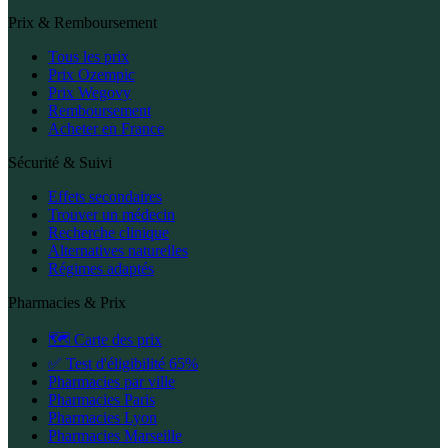
Prix & Remboursement
Tous les prix
Prix Ozempic
Prix Wegovy
Remboursement
Acheter en France
Sécurité & Suivi
Effets secondaires
Trouver un médecin
Recherche clinique
Alternatives naturelles
Régimes adaptés
Pharmacies & Prix
🗺️ Carte des prix
✅ Test d'éligibilité 65%
Pharmacies par ville
Pharmacies Paris
Pharmacies Lyon
Pharmacies Marseille