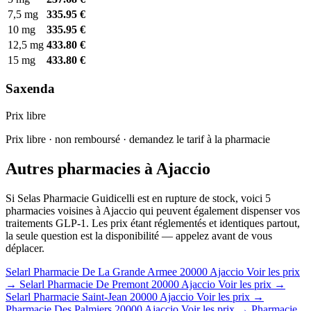
7,5 mg
335.95 €
10 mg
335.95 €
12,5 mg
433.80 €
15 mg
433.80 €
Saxenda
Prix libre
Prix libre · non remboursé · demandez le tarif à la pharmacie
Autres pharmacies à Ajaccio
Si Selas Pharmacie Guidicelli est en rupture de stock, voici 5
pharmacies voisines à Ajaccio qui peuvent également dispenser vos
traitements GLP-1. Les prix étant réglementés et identiques partout,
la seule question est la disponibilité — appelez avant de vous
déplacer.
Selarl Pharmacie De La Grande Armee
20000 Ajaccio
Voir les prix
→
Selarl Pharmacie De Premont
20000 Ajaccio
Voir les prix →
Selarl Pharmacie Saint-Jean
20000 Ajaccio
Voir les prix →
Pharmacie Des Palmiers
20000 Ajaccio
Voir les prix →
Pharmacie