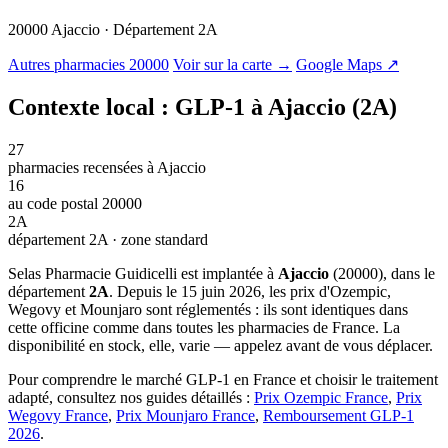
20000 Ajaccio · Département 2A
© OSM · CARTO |
MapLibre
Autres pharmacies 20000
Voir sur la carte →
Google Maps ↗
Contexte local : GLP-1 à Ajaccio (2A)
27
pharmacies recensées à Ajaccio
16
au code postal 20000
2A
département 2A · zone standard
Selas Pharmacie Guidicelli est implantée à
Ajaccio
(20000), dans le
département
2A
. Depuis le 15 juin 2026, les prix d'Ozempic,
Wegovy et Mounjaro sont réglementés : ils sont identiques dans
cette officine comme dans toutes les pharmacies de France. La
disponibilité en stock, elle, varie — appelez avant de vous déplacer.
Pour comprendre le marché GLP-1 en France et choisir le traitement
adapté, consultez nos guides détaillés :
Prix Ozempic France
,
Prix
Wegovy France
,
Prix Mounjaro France
,
Remboursement GLP-1
2026
.