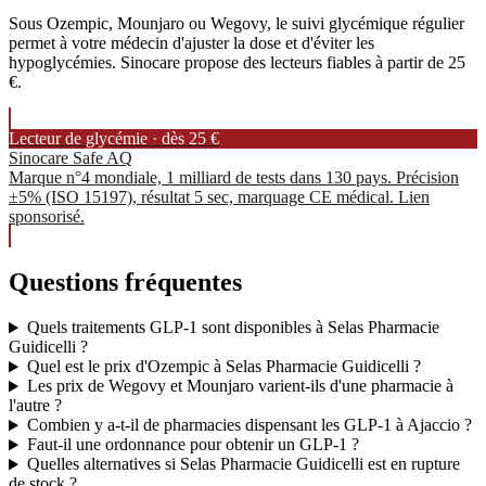
Sous Ozempic, Mounjaro ou Wegovy, le suivi glycémique régulier
permet à votre médecin d'ajuster la dose et d'éviter les
hypoglycémies. Sinocare propose des lecteurs fiables à partir de 25
€.
Lecteur de glycémie · dès 25 €
Sinocare Safe AQ
Marque n°4 mondiale, 1 milliard de tests dans 130 pays. Précision
±5% (ISO 15197), résultat 5 sec, marquage CE médical. Lien
sponsorisé.
Questions fréquentes
Quels traitements GLP-1 sont disponibles à Selas Pharmacie
Guidicelli ?
Quel est le prix d'Ozempic à Selas Pharmacie Guidicelli ?
Les prix de Wegovy et Mounjaro varient-ils d'une pharmacie à
l'autre ?
Combien y a-t-il de pharmacies dispensant les GLP-1 à Ajaccio ?
Faut-il une ordonnance pour obtenir un GLP-1 ?
Quelles alternatives si Selas Pharmacie Guidicelli est en rupture
de stock ?