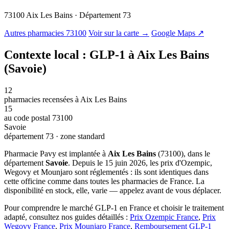
73100 Aix Les Bains · Département 73
© OSM · CARTO |
MapLibre
Autres pharmacies 73100
Voir sur la carte →
Google Maps ↗
Contexte local : GLP-1 à Aix Les Bains
(Savoie)
12
pharmacies recensées à Aix Les Bains
15
au code postal 73100
Savoie
département 73 · zone standard
Pharmacie Pavy est implantée à
Aix Les Bains
(73100), dans le
département
Savoie
. Depuis le 15 juin 2026, les prix d'Ozempic,
Wegovy et Mounjaro sont réglementés : ils sont identiques dans
cette officine comme dans toutes les pharmacies de France. La
disponibilité en stock, elle, varie — appelez avant de vous déplacer.
Pour comprendre le marché GLP-1 en France et choisir le traitement
adapté, consultez nos guides détaillés :
Prix Ozempic France
,
Prix
Wegovy France
,
Prix Mounjaro France
,
Remboursement GLP-1