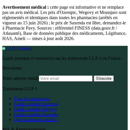
Avertissement médical :
cette page est informative et ne remplace
pas un avis médical. Les prix d'Ozempic, Wegovy et Mounjaro sont
réglementés et identiques dans toutes les pharmacies (arrêtés en
vigueur au 15 juin 2026) ; le prix de Saxenda est libre, demandez-le
à Pharmacie Pavy. Sources : référentiel FINESS (data.gouv.fr /
Atlasanté), Base de données publique des médicaments, Légifrance,
HAS, Ameli — mises à jour août 2026.
GLP-1 France
Guide pratique et ressources sur les traitements GLP-1 en France.
Newsletter
Votre adresse email
S'inscrire
Traitements GLP-1
Tous les traitements
Guide complet Ozempic
Guide complet Wegovy
Guide complet Saxenda
Quel traitement choisir ?
Prix & Remboursement