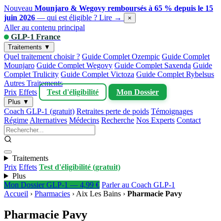
Nouveau
Mounjaro & Wegovy remboursés à 65 % depuis le 15
juin 2026
— qui est éligible ?
Lire →
×
Aller au contenu principal
GLP-1 France
Traitements ▼
Quel traitement choisir ?
Guide Complet Ozempic
Guide Complet
Mounjaro
Guide Complet Wegovy
Guide Complet Saxenda
Guide
Complet Trulicity
Guide Complet Victoza
Guide Complet Rybelsus
Autres Traitements
Prix
Effets
Test d'éligibilité
Mon Dossier
Plus ▼
Coach GLP-1 (gratuit)
Retraites perte de poids
Témoignages
Régime
Alternatives
Médecins
Recherche
Nos Experts
Contact
Traitements
Prix
Effets
Test d'éligibilité (gratuit)
Plus
Mon Dossier GLP-1 — 4,99 €
Parler au Coach GLP-1
Accueil
›
Pharmacies
›
Aix Les Bains
›
Pharmacie Pavy
Pharmacie Pavy