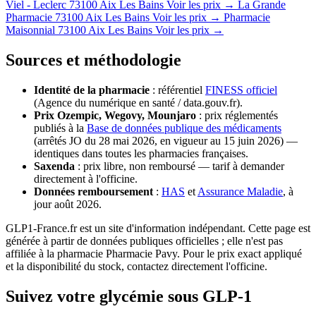
Viel - Leclerc
73100 Aix Les Bains
Voir les prix →
La Grande
Pharmacie
73100 Aix Les Bains
Voir les prix →
Pharmacie
Maisonnial
73100 Aix Les Bains
Voir les prix →
Sources et méthodologie
Identité de la pharmacie
: référentiel
FINESS officiel
(Agence du numérique en santé / data.gouv.fr).
Prix Ozempic, Wegovy, Mounjaro
: prix réglementés
publiés à la
Base de données publique des médicaments
(arrêtés JO du 28 mai 2026, en vigueur au 15 juin 2026) —
identiques dans toutes les pharmacies françaises.
Saxenda
: prix libre, non remboursé — tarif à demander
directement à l'officine.
Données remboursement
:
HAS
et
Assurance Maladie
, à
jour août 2026.
GLP1-France.fr est un site d'information indépendant. Cette page est
générée à partir de données publiques officielles ; elle n'est pas
affiliée à la pharmacie Pharmacie Pavy. Pour le prix exact appliqué
et la disponibilité du stock, contactez directement l'officine.
Suivez votre glycémie sous GLP-1