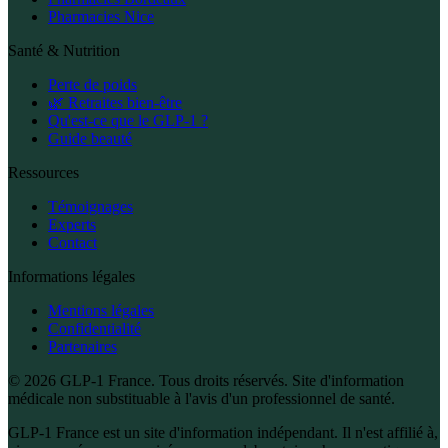
Pharmacies Nice
Santé & Nutrition
Perte de poids
🌿 Retraites bien-être
Qu'est-ce que le GLP-1 ?
Guide beauté
Ressources
Témoignages
Experts
Contact
Informations légales
Mentions légales
Confidentialité
Partenaires
© 2026 GLP-1 France. Tous droits réservés. Site d'information
médicale non substituable à l'avis d'un professionnel de santé.
GLP-1 France est un site d'information indépendant. Il n'est affilié à,