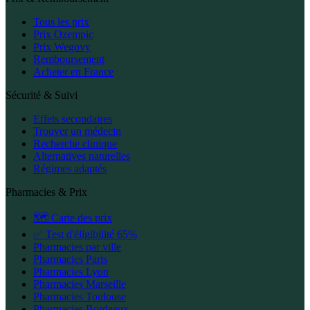
Tous les prix
Prix Ozempic
Prix Wegovy
Remboursement
Acheter en France
Sécurité & Suivi
Effets secondaires
Trouver un médecin
Recherche clinique
Alternatives naturelles
Régimes adaptés
Pharmacies & Prix
🗺️ Carte des prix
✅ Test d'éligibilité 65%
Pharmacies par ville
Pharmacies Paris
Pharmacies Lyon
Pharmacies Marseille
Pharmacies Toulouse
Pharmacies Bordeaux