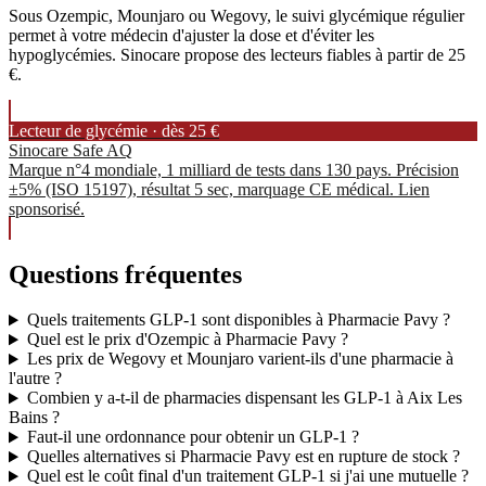
Sous Ozempic, Mounjaro ou Wegovy, le suivi glycémique régulier
permet à votre médecin d'ajuster la dose et d'éviter les
hypoglycémies. Sinocare propose des lecteurs fiables à partir de 25
€.
Lecteur de glycémie · dès 25 €
Sinocare Safe AQ
Marque n°4 mondiale, 1 milliard de tests dans 130 pays. Précision
±5% (ISO 15197), résultat 5 sec, marquage CE médical. Lien
sponsorisé.
Questions fréquentes
Quels traitements GLP-1 sont disponibles à Pharmacie Pavy ?
Quel est le prix d'Ozempic à Pharmacie Pavy ?
Les prix de Wegovy et Mounjaro varient-ils d'une pharmacie à
l'autre ?
Combien y a-t-il de pharmacies dispensant les GLP-1 à Aix Les
Bains ?
Faut-il une ordonnance pour obtenir un GLP-1 ?
Quelles alternatives si Pharmacie Pavy est en rupture de stock ?
Quel est le coût final d'un traitement GLP-1 si j'ai une mutuelle ?