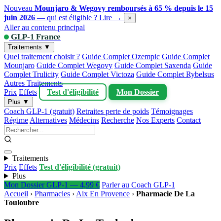
Nouveau
Mounjaro & Wegovy remboursés à 65 % depuis le 15
juin 2026
— qui est éligible ?
Lire →
×
Aller au contenu principal
GLP-1 France
Traitements ▼
Quel traitement choisir ?
Guide Complet Ozempic
Guide Complet
Mounjaro
Guide Complet Wegovy
Guide Complet Saxenda
Guide
Complet Trulicity
Guide Complet Victoza
Guide Complet Rybelsus
Autres Traitements
Prix
Effets
Test d'éligibilité
Mon Dossier
Plus ▼
Coach GLP-1 (gratuit)
Retraites perte de poids
Témoignages
Régime
Alternatives
Médecins
Recherche
Nos Experts
Contact
Traitements
Prix
Effets
Test d'éligibilité (gratuit)
Plus
Mon Dossier GLP-1 — 4,99 €
Parler au Coach GLP-1
Accueil
›
Pharmacies
›
Aix En Provence
›
Pharmacie De La
Touloubre