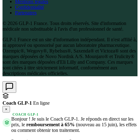
Mentions légales
Confidentialité
Partenaires
© 2026 GLP-1 France. Tous droits réservés. Site d'information
médicale non substituable à l'avis d'un professionnel de santé.
GLP-1 France est un site d'information indépendant. Il n'est affilié à,
ni approuvé ou sponsorisé par aucun laboratoire pharmaceutique.
Ozempic®, Wegovy®, Rybelsus®, Saxenda® et Victoza® sont des
marques déposées de Novo Nordisk A/S. Mounjaro® et Trulicity®
sont des marques déposées d'Eli Lilly and Company. Ces marques
sont citées à titre strictement informatif, conformément aux
descriptions médicales officielles.
Coach GLP-1
En ligne
×
COACH GLP-1
Bonjour ! Je suis le Coach GLP-1. Je réponds en direct sur les
prix, le
remboursement à 65%
(nouveau au 15 juin), les effets
ou comment obtenir ton traitement.