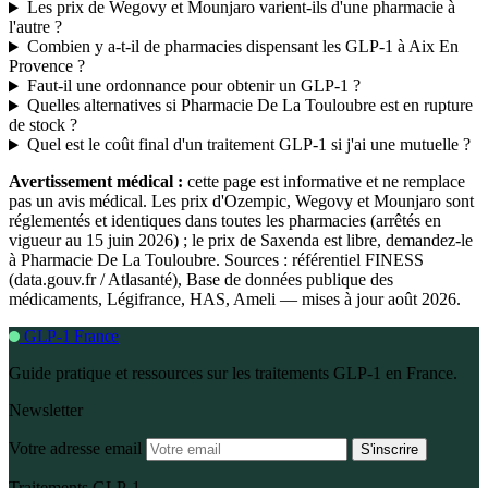
Les prix de Wegovy et Mounjaro varient-ils d'une pharmacie à
l'autre ?
Combien y a-t-il de pharmacies dispensant les GLP-1 à Aix En
Provence ?
Faut-il une ordonnance pour obtenir un GLP-1 ?
Quelles alternatives si Pharmacie De La Touloubre est en rupture
de stock ?
Quel est le coût final d'un traitement GLP-1 si j'ai une mutuelle ?
Avertissement médical :
cette page est informative et ne remplace
pas un avis médical. Les prix d'Ozempic, Wegovy et Mounjaro sont
réglementés et identiques dans toutes les pharmacies (arrêtés en
vigueur au 15 juin 2026) ; le prix de Saxenda est libre, demandez-le
à Pharmacie De La Touloubre. Sources : référentiel FINESS
(data.gouv.fr / Atlasanté), Base de données publique des
médicaments, Légifrance, HAS, Ameli — mises à jour août 2026.
GLP-1 France
Guide pratique et ressources sur les traitements GLP-1 en France.
Newsletter
Votre adresse email
S'inscrire
Traitements GLP-1