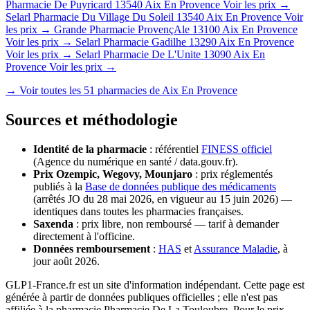
Pharmacie De Puyricard
13540 Aix En Provence
Voir les prix →
Selarl Pharmacie Du Village Du Soleil
13540 Aix En Provence
Voir
les prix →
Grande Pharmacie ProvençAle
13100 Aix En Provence
Voir les prix →
Selarl Pharmacie Gadilhe
13290 Aix En Provence
Voir les prix →
Selarl Pharmacie De L'Unite
13090 Aix En
Provence
Voir les prix →
→ Voir toutes les 51 pharmacies de Aix En Provence
Sources et méthodologie
Identité de la pharmacie
: référentiel
FINESS officiel
(Agence du numérique en santé / data.gouv.fr).
Prix Ozempic, Wegovy, Mounjaro
: prix réglementés
publiés à la
Base de données publique des médicaments
(arrêtés JO du 28 mai 2026, en vigueur au 15 juin 2026) —
identiques dans toutes les pharmacies françaises.
Saxenda
: prix libre, non remboursé — tarif à demander
directement à l'officine.
Données remboursement
:
HAS
et
Assurance Maladie
, à
jour août 2026.
GLP1-France.fr est un site d'information indépendant. Cette page est
générée à partir de données publiques officielles ; elle n'est pas
affiliée à la pharmacie Pharmacie De La Touloubre. Pour le prix