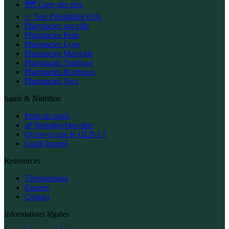
🗺️ Carte des prix
✅ Test d'éligibilité 65%
Pharmacies par ville
Pharmacies Paris
Pharmacies Lyon
Pharmacies Marseille
Pharmacies Toulouse
Pharmacies Bordeaux
Pharmacies Nice
Santé & Nutrition
Perte de poids
🌿 Retraites bien-être
Qu'est-ce que le GLP-1 ?
Guide beauté
Ressources
Témoignages
Experts
Contact
Informations légales