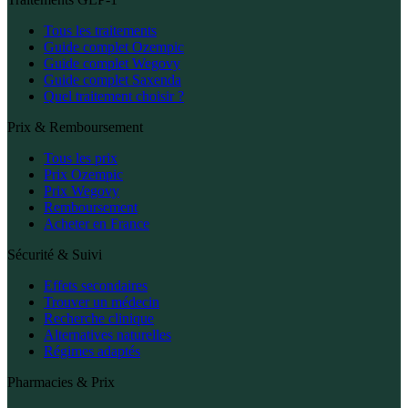
Tous les traitements
Guide complet Ozempic
Guide complet Wegovy
Guide complet Saxenda
Quel traitement choisir ?
Prix & Remboursement
Tous les prix
Prix Ozempic
Prix Wegovy
Remboursement
Acheter en France
Sécurité & Suivi
Effets secondaires
Trouver un médecin
Recherche clinique
Alternatives naturelles
Régimes adaptés
Pharmacies & Prix