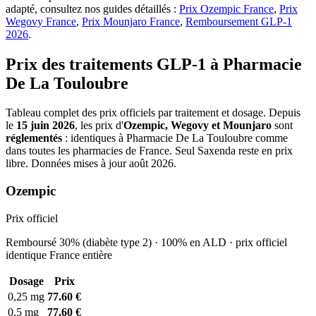
adapté, consultez nos guides détaillés :
Prix Ozempic France
,
Prix
Wegovy France
,
Prix Mounjaro France
,
Remboursement GLP-1
2026
.
Prix des traitements GLP-1 à Pharmacie
De La Touloubre
Tableau complet des prix officiels par traitement et dosage. Depuis
le
15 juin 2026
, les prix d'
Ozempic, Wegovy et Mounjaro
sont
réglementés
: identiques à Pharmacie De La Touloubre comme
dans toutes les pharmacies de France. Seul Saxenda reste en prix
libre. Données mises à jour août 2026.
Ozempic
Prix officiel
Remboursé 30% (diabète type 2) · 100% en ALD · prix officiel
identique France entière
Dosage
Prix
0,25 mg
77.60 €
0,5 mg
77.60 €