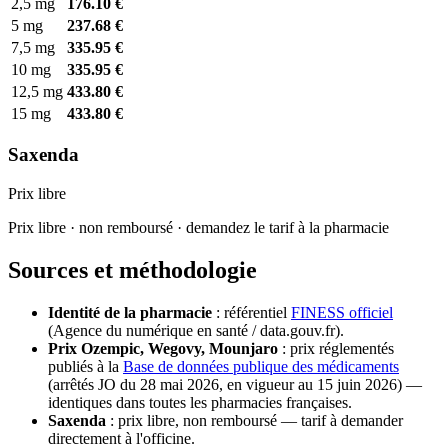
2,5 mg
176.10 €
5 mg
237.68 €
7,5 mg
335.95 €
10 mg
335.95 €
12,5 mg
433.80 €
15 mg
433.80 €
Saxenda
Prix libre
Prix libre · non remboursé · demandez le tarif à la pharmacie
Sources et méthodologie
Identité de la pharmacie
: référentiel
FINESS officiel
(Agence du numérique en santé / data.gouv.fr).
Prix Ozempic, Wegovy, Mounjaro
: prix réglementés
publiés à la
Base de données publique des médicaments
(arrêtés JO du 28 mai 2026, en vigueur au 15 juin 2026) —
identiques dans toutes les pharmacies françaises.
Saxenda
: prix libre, non remboursé — tarif à demander
directement à l'officine.