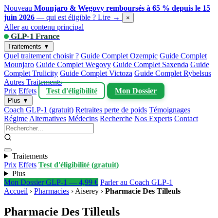
Nouveau
Mounjaro & Wegovy remboursés à 65 % depuis le 15
juin 2026
— qui est éligible ?
Lire →
×
Aller au contenu principal
GLP-1 France
Traitements ▼
Quel traitement choisir ?
Guide Complet Ozempic
Guide Complet
Mounjaro
Guide Complet Wegovy
Guide Complet Saxenda
Guide
Complet Trulicity
Guide Complet Victoza
Guide Complet Rybelsus
Autres Traitements
Prix
Effets
Test d'éligibilité
Mon Dossier
Plus ▼
Coach GLP-1 (gratuit)
Retraites perte de poids
Témoignages
Régime
Alternatives
Médecins
Recherche
Nos Experts
Contact
Traitements
Prix
Effets
Test d'éligibilité (gratuit)
Plus
Mon Dossier GLP-1 — 4,99 €
Parler au Coach GLP-1
Accueil
›
Pharmacies
›
Aiserey
›
Pharmacie Des Tilleuls
Pharmacie Des Tilleuls