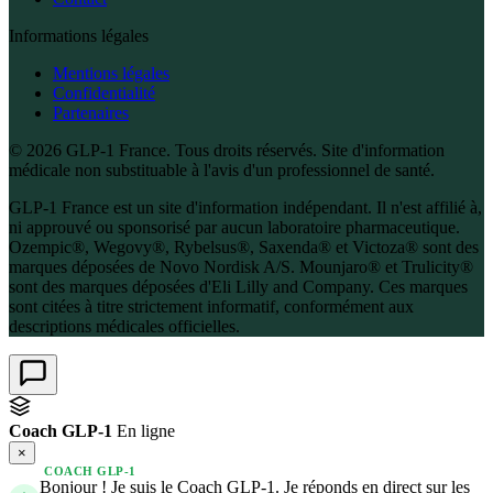
Informations légales
Mentions légales
Confidentialité
Partenaires
© 2026 GLP-1 France. Tous droits réservés. Site d'information
médicale non substituable à l'avis d'un professionnel de santé.
GLP-1 France est un site d'information indépendant. Il n'est affilié à,
ni approuvé ou sponsorisé par aucun laboratoire pharmaceutique.
Ozempic®, Wegovy®, Rybelsus®, Saxenda® et Victoza® sont des
marques déposées de Novo Nordisk A/S. Mounjaro® et Trulicity®
sont des marques déposées d'Eli Lilly and Company. Ces marques
sont citées à titre strictement informatif, conformément aux
descriptions médicales officielles.
Coach GLP-1
En ligne
×
COACH GLP-1
Bonjour ! Je suis le Coach GLP-1. Je réponds en direct sur les