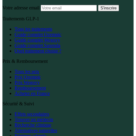
Votre adresse email
S'inscrire
Traitements GLP-1
Tous les traitements
Guide complet Ozempic
Guide complet Wegovy
Guide complet Saxenda
Quel traitement choisir ?
Prix & Remboursement
Tous les prix
Prix Ozempic
Prix Wegovy
Remboursement
Acheter en France
Sécurité & Suivi
Effets secondaires
Trouver un médecin
Recherche clinique
Alternatives naturelles
Régimes adaptés