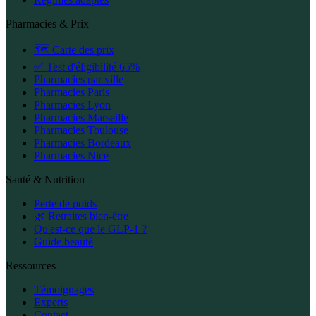
Pharmacies & Prix
🗺️ Carte des prix
✅ Test d'éligibilité 65%
Pharmacies par ville
Pharmacies Paris
Pharmacies Lyon
Pharmacies Marseille
Pharmacies Toulouse
Pharmacies Bordeaux
Pharmacies Nice
Santé & Nutrition
Perte de poids
🌿 Retraites bien-être
Qu'est-ce que le GLP-1 ?
Guide beauté
Ressources
Témoignages
Experts
Contact