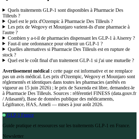
Quels traitements GLP-1 sont disponibles à Pharmacie Des
Tilleuls ?
Quel est le prix d'Ozempic à Pharmacie Des Tilleuls ?
Les prix de Wegovy et Mounjaro varient-ils d'une pharmacie à
l'autre ?
Combien y a-t-il de pharmacies dispensant les GLP-1 à Aiserey ?
Faut-il une ordonnance pour obtenir un GLP-1 ?
Quelles alternatives si Pharmacie Des Tilleuls est en rupture de
stock ?
Quel est le coût final d'un traitement GLP-1 si j'ai une mutuelle ?
Avertissement médical :
cette page est informative et ne remplace
pas un avis médical. Les prix d'Ozempic, Wegovy et Mounjaro sont
réglementés et identiques dans toutes les pharmacies (arrêtés en
vigueur au 15 juin 2026) ; le prix de Saxenda est libre, demandez-le
à Pharmacie Des Tilleuls. Sources : référentiel FINESS (data.gouv.fr
/ Atlasanté), Base de données publique des médicaments,
Légifrance, HAS, Ameli — mises à jour août 2026.
GLP-1 France
Guide pratique et ressources sur les traitements GLP-1 en France.
Newsletter