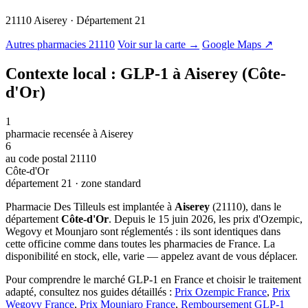
21110 Aiserey · Département 21
© OSM · CARTO |
MapLibre
Autres pharmacies 21110
Voir sur la carte →
Google Maps ↗
Contexte local : GLP-1 à Aiserey (Côte-
d'Or)
1
pharmacie recensée à Aiserey
6
au code postal 21110
Côte-d'Or
département 21 · zone standard
Pharmacie Des Tilleuls est implantée à
Aiserey
(21110), dans le
département
Côte-d'Or
. Depuis le 15 juin 2026, les prix d'Ozempic,
Wegovy et Mounjaro sont réglementés : ils sont identiques dans
cette officine comme dans toutes les pharmacies de France. La
disponibilité en stock, elle, varie — appelez avant de vous déplacer.
Pour comprendre le marché GLP-1 en France et choisir le traitement
adapté, consultez nos guides détaillés :
Prix Ozempic France
,
Prix
Wegovy France
,
Prix Mounjaro France
,
Remboursement GLP-1