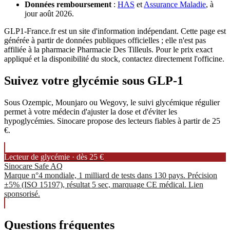
Données remboursement
:
HAS
et
Assurance Maladie
, à
jour août 2026.
GLP1-France.fr est un site d'information indépendant. Cette page est
générée à partir de données publiques officielles ; elle n'est pas
affiliée à la pharmacie Pharmacie Des Tilleuls. Pour le prix exact
appliqué et la disponibilité du stock, contactez directement l'officine.
Suivez votre glycémie sous GLP-1
Sous Ozempic, Mounjaro ou Wegovy, le suivi glycémique régulier
permet à votre médecin d'ajuster la dose et d'éviter les
hypoglycémies. Sinocare propose des lecteurs fiables à partir de 25
€.
Lecteur de glycémie · dès 25 €
Sinocare Safe AQ
Marque n°4 mondiale, 1 milliard de tests dans 130 pays. Précision
±5% (ISO 15197), résultat 5 sec, marquage CE médical. Lien
sponsorisé.
Questions fréquentes