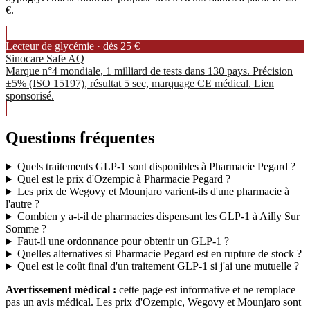
€.
Lecteur de glycémie · dès 25 €
Sinocare Safe AQ
Marque n°4 mondiale, 1 milliard de tests dans 130 pays. Précision
±5% (ISO 15197), résultat 5 sec, marquage CE médical. Lien
sponsorisé.
Questions fréquentes
Quels traitements GLP-1 sont disponibles à Pharmacie Pegard ?
Quel est le prix d'Ozempic à Pharmacie Pegard ?
Les prix de Wegovy et Mounjaro varient-ils d'une pharmacie à
l'autre ?
Combien y a-t-il de pharmacies dispensant les GLP-1 à Ailly Sur
Somme ?
Faut-il une ordonnance pour obtenir un GLP-1 ?
Quelles alternatives si Pharmacie Pegard est en rupture de stock ?
Quel est le coût final d'un traitement GLP-1 si j'ai une mutuelle ?
Avertissement médical :
cette page est informative et ne remplace
pas un avis médical. Les prix d'Ozempic, Wegovy et Mounjaro sont