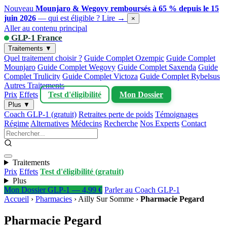
Nouveau
Mounjaro & Wegovy remboursés à 65 % depuis le 15
juin 2026
— qui est éligible ?
Lire →
×
Aller au contenu principal
GLP-1 France
Traitements ▼
Quel traitement choisir ?
Guide Complet Ozempic
Guide Complet
Mounjaro
Guide Complet Wegovy
Guide Complet Saxenda
Guide
Complet Trulicity
Guide Complet Victoza
Guide Complet Rybelsus
Autres Traitements
Prix
Effets
Test d'éligibilité
Mon Dossier
Plus ▼
Coach GLP-1 (gratuit)
Retraites perte de poids
Témoignages
Régime
Alternatives
Médecins
Recherche
Nos Experts
Contact
Traitements
Prix
Effets
Test d'éligibilité (gratuit)
Plus
Mon Dossier GLP-1 — 4,99 €
Parler au Coach GLP-1
Accueil
›
Pharmacies
›
Ailly Sur Somme
›
Pharmacie Pegard
Pharmacie Pegard