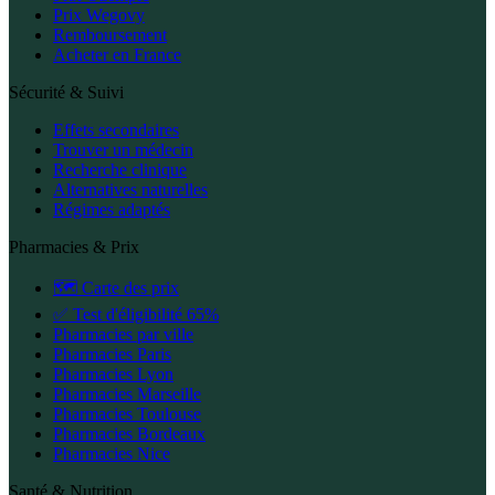
Prix Wegovy
Remboursement
Acheter en France
Sécurité & Suivi
Effets secondaires
Trouver un médecin
Recherche clinique
Alternatives naturelles
Régimes adaptés
Pharmacies & Prix
🗺️ Carte des prix
✅ Test d'éligibilité 65%
Pharmacies par ville
Pharmacies Paris
Pharmacies Lyon
Pharmacies Marseille
Pharmacies Toulouse
Pharmacies Bordeaux
Pharmacies Nice
Santé & Nutrition