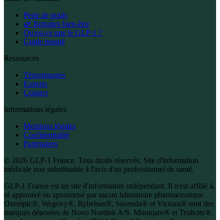
Perte de poids
🌿 Retraites bien-être
Qu'est-ce que le GLP-1 ?
Guide beauté
Ressources
Témoignages
Experts
Contact
Informations légales
Mentions légales
Confidentialité
Partenaires
© 2026 GLP-1 France. Tous droits réservés. Site d'information
médicale non substituable à l'avis d'un professionnel de santé.
GLP-1 France est un site d'information indépendant. Il n'est affilié à,
ni approuvé ou sponsorisé par aucun laboratoire pharmaceutique.
Ozempic®, Wegovy®, Rybelsus®, Saxenda® et Victoza® sont des
marques déposées de Novo Nordisk A/S. Mounjaro® et Trulicity®