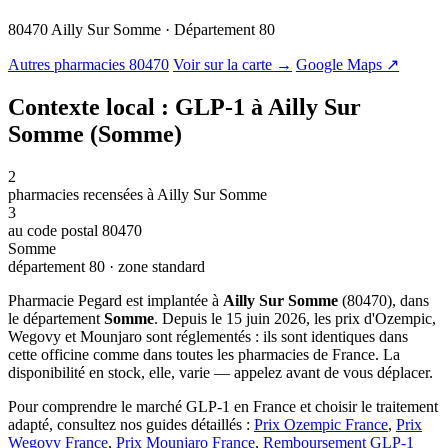
80470 Ailly Sur Somme · Département 80
© OSM · CARTO |
MapLibre
Autres pharmacies 80470
Voir sur la carte →
Google Maps ↗
Contexte local : GLP-1 à Ailly Sur
Somme (Somme)
2
pharmacies recensées à Ailly Sur Somme
3
au code postal 80470
Somme
département 80 · zone standard
Pharmacie Pegard est implantée à
Ailly Sur Somme
(80470), dans
le département
Somme
. Depuis le 15 juin 2026, les prix d'Ozempic,
Wegovy et Mounjaro sont réglementés : ils sont identiques dans
cette officine comme dans toutes les pharmacies de France. La
disponibilité en stock, elle, varie — appelez avant de vous déplacer.
Pour comprendre le marché GLP-1 en France et choisir le traitement
adapté, consultez nos guides détaillés :
Prix Ozempic France
,
Prix
Wegovy France
,
Prix Mounjaro France
,
Remboursement GLP-1