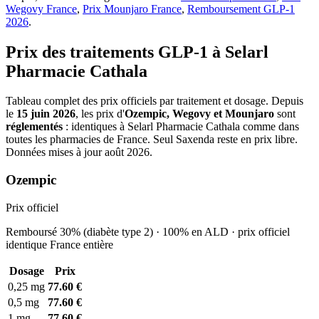
Wegovy France
,
Prix Mounjaro France
,
Remboursement GLP-1
2026
.
Prix des traitements GLP-1 à Selarl
Pharmacie Cathala
Tableau complet des prix officiels par traitement et dosage. Depuis
le
15 juin 2026
, les prix d'
Ozempic, Wegovy et Mounjaro
sont
réglementés
: identiques à Selarl Pharmacie Cathala comme dans
toutes les pharmacies de France. Seul Saxenda reste en prix libre.
Données mises à jour août 2026.
Ozempic
Prix officiel
Remboursé 30% (diabète type 2) · 100% en ALD · prix officiel
identique France entière
Dosage
Prix
0,25 mg
77.60 €
0,5 mg
77.60 €
1 mg
77.60 €