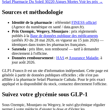
Selarl Pharmacie Du Soleil
30220 Aigues Mortes
Voir les prix →
Sources et méthodologie
Identité de la pharmacie
: référentiel
FINESS officiel
(Agence du numérique en santé / data.gouv.fr).
Prix Ozempic, Wegovy, Mounjaro
: prix réglementés
publiés à la
Base de données publique des médicaments
(arrêtés JO du 28 mai 2026, en vigueur au 15 juin 2026) —
identiques dans toutes les pharmacies françaises.
Saxenda
: prix libre, non remboursé — tarif à demander
directement à l'officine.
Données remboursement
:
HAS
et
Assurance Maladie
, à
jour août 2026.
GLP1-France.fr est un site d'information indépendant. Cette page est
générée à partir de données publiques officielles ; elle n'est pas
affiliée à la pharmacie Selarl Pharmacie Cathala. Pour le prix exact
appliqué et la disponibilité du stock, contactez directement l'officine.
Suivez votre glycémie sous GLP-1
Sous Ozempic, Mounjaro ou Wegovy, le suivi glycémique régulier
permet à votre médecin d'ajuster la dose et d'éviter les