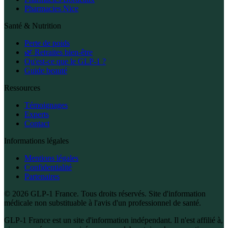
Pharmacies Nice
Santé & Nutrition
Perte de poids
🌿 Retraites bien-être
Qu'est-ce que le GLP-1 ?
Guide beauté
Ressources
Témoignages
Experts
Contact
Informations légales
Mentions légales
Confidentialité
Partenaires
© 2026 GLP-1 France. Tous droits réservés. Site d'information
médicale non substituable à l'avis d'un professionnel de santé.
GLP-1 France est un site d'information indépendant. Il n'est affilié à,