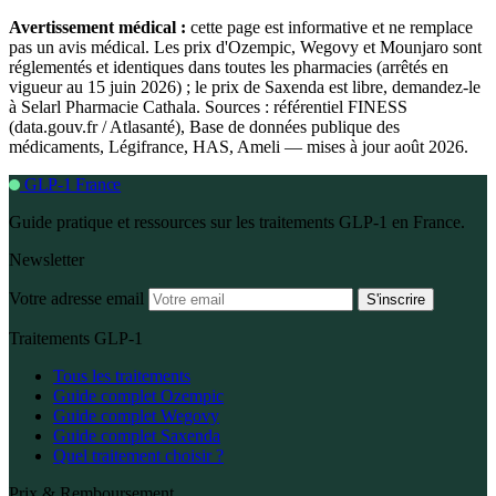
Avertissement médical :
cette page est informative et ne remplace
pas un avis médical. Les prix d'Ozempic, Wegovy et Mounjaro sont
réglementés et identiques dans toutes les pharmacies (arrêtés en
vigueur au 15 juin 2026) ; le prix de Saxenda est libre, demandez-le
à Selarl Pharmacie Cathala. Sources : référentiel FINESS
(data.gouv.fr / Atlasanté), Base de données publique des
médicaments, Légifrance, HAS, Ameli — mises à jour août 2026.
GLP-1 France
Guide pratique et ressources sur les traitements GLP-1 en France.
Newsletter
Votre adresse email
S'inscrire
Traitements GLP-1
Tous les traitements
Guide complet Ozempic
Guide complet Wegovy
Guide complet Saxenda
Quel traitement choisir ?
Prix & Remboursement