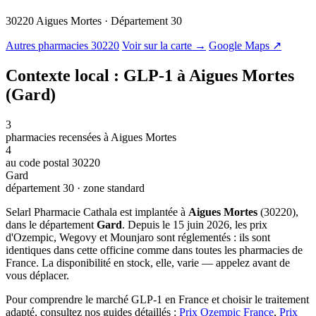
30220 Aigues Mortes · Département 30
© OSM · CARTO |
MapLibre
Autres pharmacies 30220
Voir sur la carte →
Google Maps ↗
Contexte local : GLP-1 à Aigues Mortes
(Gard)
3
pharmacies recensées à Aigues Mortes
4
au code postal 30220
Gard
département 30 · zone standard
Selarl Pharmacie Cathala est implantée à
Aigues Mortes
(30220),
dans le département
Gard
. Depuis le 15 juin 2026, les prix
d'Ozempic, Wegovy et Mounjaro sont réglementés : ils sont
identiques dans cette officine comme dans toutes les pharmacies de
France. La disponibilité en stock, elle, varie — appelez avant de
vous déplacer.
Pour comprendre le marché GLP-1 en France et choisir le traitement
adapté, consultez nos guides détaillés :
Prix Ozempic France
,
Prix