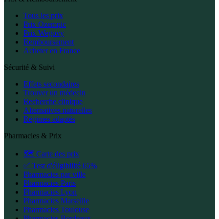
Tous les prix
Prix Ozempic
Prix Wegovy
Remboursement
Acheter en France
Sécurité & Suivi
Effets secondaires
Trouver un médecin
Recherche clinique
Alternatives naturelles
Régimes adaptés
Pharmacies & Prix
🗺️ Carte des prix
✅ Test d'éligibilité 65%
Pharmacies par ville
Pharmacies Paris
Pharmacies Lyon
Pharmacies Marseille
Pharmacies Toulouse
Pharmacies Bordeaux