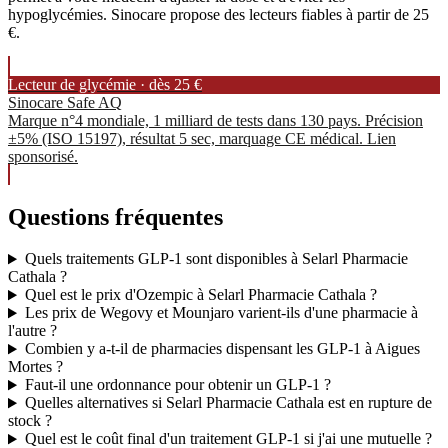
hypoglycémies. Sinocare propose des lecteurs fiables à partir de 25
€.
Lecteur de glycémie · dès 25 €
Sinocare Safe AQ
Marque n°4 mondiale, 1 milliard de tests dans 130 pays. Précision
±5% (ISO 15197), résultat 5 sec, marquage CE médical. Lien
sponsorisé.
Questions fréquentes
Quels traitements GLP-1 sont disponibles à Selarl Pharmacie
Cathala ?
Quel est le prix d'Ozempic à Selarl Pharmacie Cathala ?
Les prix de Wegovy et Mounjaro varient-ils d'une pharmacie à
l'autre ?
Combien y a-t-il de pharmacies dispensant les GLP-1 à Aigues
Mortes ?
Faut-il une ordonnance pour obtenir un GLP-1 ?
Quelles alternatives si Selarl Pharmacie Cathala est en rupture de
stock ?
Quel est le coût final d'un traitement GLP-1 si j'ai une mutuelle ?