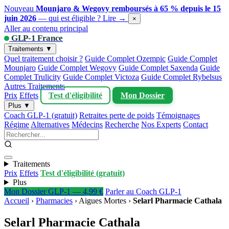
Nouveau
Mounjaro & Wegovy remboursés à 65 % depuis le 15
juin 2026
— qui est éligible ?
Lire →
×
Aller au contenu principal
GLP-1 France
Traitements ▼
Quel traitement choisir ?
Guide Complet Ozempic
Guide Complet
Mounjaro
Guide Complet Wegovy
Guide Complet Saxenda
Guide
Complet Trulicity
Guide Complet Victoza
Guide Complet Rybelsus
Autres Traitements
Prix
Effets
Test d'éligibilité
Mon Dossier
Plus ▼
Coach GLP-1 (gratuit)
Retraites perte de poids
Témoignages
Régime
Alternatives
Médecins
Recherche
Nos Experts
Contact
Traitements
Prix
Effets
Test d'éligibilité (gratuit)
Plus
Mon Dossier GLP-1 — 4,99 €
Parler au Coach GLP-1
Accueil
›
Pharmacies
›
Aigues Mortes
›
Selarl Pharmacie Cathala
Selarl Pharmacie Cathala