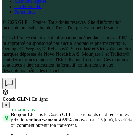
Mentions légales
Confidentialité
Partenaires
© 2026 GLP-1 France. Tous droits réservés. Site d'information
médicale non substituable à l'avis d'un professionnel de santé.
GLP-1 France est un site d'information indépendant. Il n'est affilié à,
ni approuvé ou sponsorisé par aucun laboratoire pharmaceutique.
Ozempic®, Wegovy®, Rybelsus®, Saxenda® et Victoza® sont des
marques déposées de Novo Nordisk A/S. Mounjaro® et Trulicity®
sont des marques déposées d'Eli Lilly and Company. Ces marques
sont citées à titre strictement informatif, conformément aux
descriptions médicales officielles.
Coach GLP-1
En ligne
×
COACH GLP-1
Bonjour ! Je suis le Coach GLP-1. Je réponds en direct sur les
prix, le
remboursement à 65%
(nouveau au 15 juin), les effets
ou comment obtenir ton traitement.