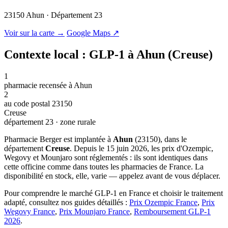
23150 Ahun · Département 23
© OSM · CARTO |
MapLibre
Voir sur la carte →
Google Maps ↗
Contexte local : GLP-1 à Ahun (Creuse)
1
pharmacie recensée à Ahun
2
au code postal 23150
Creuse
département 23 · zone rurale
Pharmacie Berger est implantée à
Ahun
(23150), dans le
département
Creuse
. Depuis le 15 juin 2026, les prix d'Ozempic,
Wegovy et Mounjaro sont réglementés : ils sont identiques dans
cette officine comme dans toutes les pharmacies de France. La
disponibilité en stock, elle, varie — appelez avant de vous déplacer.
Pour comprendre le marché GLP-1 en France et choisir le traitement
adapté, consultez nos guides détaillés :
Prix Ozempic France
,
Prix
Wegovy France
,
Prix Mounjaro France
,
Remboursement GLP-1
2026
.