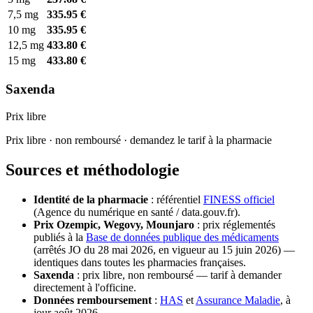
7,5 mg
335.95 €
10 mg
335.95 €
12,5 mg
433.80 €
15 mg
433.80 €
Saxenda
Prix libre
Prix libre · non remboursé · demandez le tarif à la pharmacie
Sources et méthodologie
Identité de la pharmacie
: référentiel
FINESS officiel
(Agence du numérique en santé / data.gouv.fr).
Prix Ozempic, Wegovy, Mounjaro
: prix réglementés
publiés à la
Base de données publique des médicaments
(arrêtés JO du 28 mai 2026, en vigueur au 15 juin 2026) —
identiques dans toutes les pharmacies françaises.
Saxenda
: prix libre, non remboursé — tarif à demander
directement à l'officine.
Données remboursement
:
HAS
et
Assurance Maladie
, à
jour août 2026.