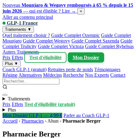
Nouveau
Mounjaro & Wegovy remboursés à 65 % depuis le 15
juin 2026
— qui est éligible ?
Lire →
×
Aller au contenu principal
GLP-1 France
Traitements ▼
Quel traitement choisir ?
Guide Complet Ozempic
Guide Complet
Mounjaro
Guide Complet Wegovy
Guide Complet Saxenda
Guide
Complet Trulicity
Guide Complet Victoza
Guide Complet Rybelsus
Autres Traitements
Prix
Effets
Test d'éligibilité
Mon Dossier
Plus ▼
Coach GLP-1 (gratuit)
Retraites perte de poids
Témoignages
Régime
Alternatives
Médecins
Recherche
Nos Experts
Contact
Traitements
Prix
Effets
Test d'éligibilité (gratuit)
Plus
Mon Dossier GLP-1 — 4,99 €
Parler au Coach GLP-1
Accueil
›
Pharmacies
›
Ahun
›
Pharmacie Berger
Pharmacie Berger