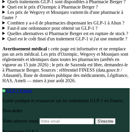
Quels traitements GLP-1 sont disponibles à Pharmacie Berger ?
Quel est le prix d'Ozempic à Pharmacie Berger ?
Les prix de Wegovy et Mounjaro varient-ils d'une pharmacie à
l'autre ?
Combien y a-t-il de pharmacies dispensant les GLP-1 à Ahun ?
Faut-il une ordonnance pour obtenir un GLP-1 ?
Quelles alternatives si Pharmacie Berger est en rupture de stock ?
Quel est le coût final d'un traitement GLP-1 si j'ai une mutuelle ?
Avertissement médical :
cette page est informative et ne remplace
pas un avis médical. Les prix d'Ozempic, Wegovy et Mounjaro sont
réglementés et identiques dans toutes les pharmacies (arrêtés en
vigueur au 15 juin 2026) ; le prix de Saxenda est libre, demandez-le
à Pharmacie Berger. Sources : référentiel FINESS (data.gouv.fr /
Atlasanté), Base de données publique des médicaments, Légifrance,
HAS, Ameli — mises à jour août 2026.
GLP-1 France
Guide pratique et ressources sur les traitements GLP-1 en France.
Newsletter
Votre adresse email
S'inscrire
Traitements GLP-1