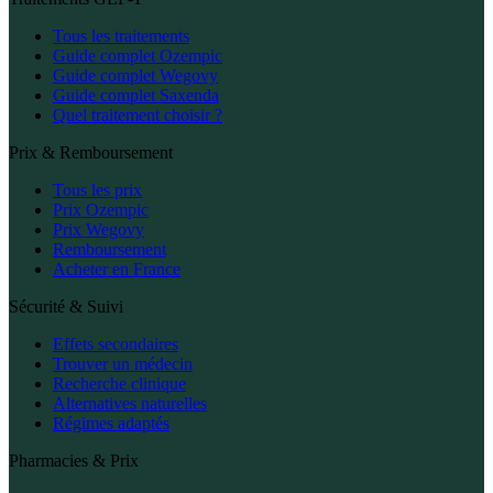
Tous les traitements
Guide complet Ozempic
Guide complet Wegovy
Guide complet Saxenda
Quel traitement choisir ?
Prix & Remboursement
Tous les prix
Prix Ozempic
Prix Wegovy
Remboursement
Acheter en France
Sécurité & Suivi
Effets secondaires
Trouver un médecin
Recherche clinique
Alternatives naturelles
Régimes adaptés
Pharmacies & Prix