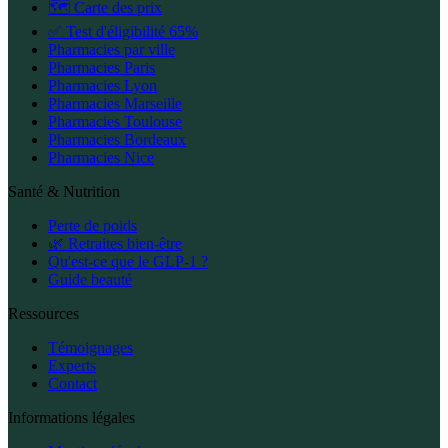
🗺️ Carte des prix
✅ Test d'éligibilité 65%
Pharmacies par ville
Pharmacies Paris
Pharmacies Lyon
Pharmacies Marseille
Pharmacies Toulouse
Pharmacies Bordeaux
Pharmacies Nice
Santé & Nutrition
Perte de poids
🌿 Retraites bien-être
Qu'est-ce que le GLP-1 ?
Guide beauté
Ressources
Témoignages
Experts
Contact
Informations légales