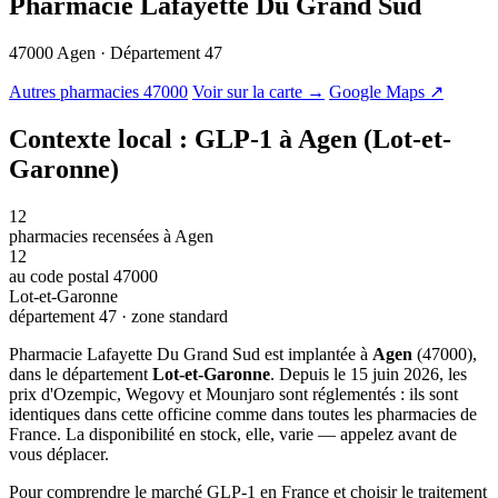
Pharmacie Lafayette Du Grand Sud
47000 Agen · Département 47
© OSM · CARTO |
MapLibre
Autres pharmacies 47000
Voir sur la carte →
Google Maps ↗
Contexte local : GLP-1 à Agen (Lot-et-
Garonne)
12
pharmacies recensées à Agen
12
au code postal 47000
Lot-et-Garonne
département 47 · zone standard
Pharmacie Lafayette Du Grand Sud est implantée à
Agen
(47000),
dans le département
Lot-et-Garonne
. Depuis le 15 juin 2026, les
prix d'Ozempic, Wegovy et Mounjaro sont réglementés : ils sont
identiques dans cette officine comme dans toutes les pharmacies de
France. La disponibilité en stock, elle, varie — appelez avant de
vous déplacer.
Pour comprendre le marché GLP-1 en France et choisir le traitement