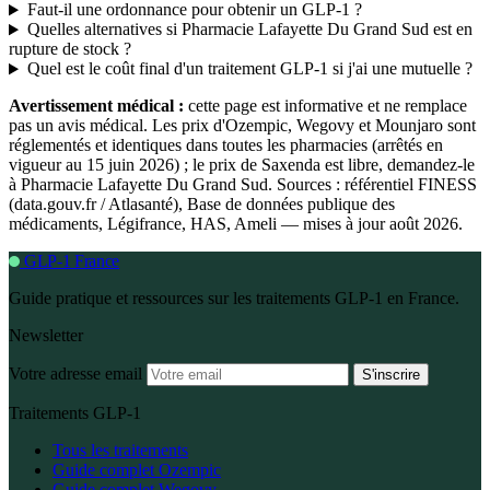
Faut-il une ordonnance pour obtenir un GLP-1 ?
Quelles alternatives si Pharmacie Lafayette Du Grand Sud est en
rupture de stock ?
Quel est le coût final d'un traitement GLP-1 si j'ai une mutuelle ?
Avertissement médical :
cette page est informative et ne remplace
pas un avis médical. Les prix d'Ozempic, Wegovy et Mounjaro sont
réglementés et identiques dans toutes les pharmacies (arrêtés en
vigueur au 15 juin 2026) ; le prix de Saxenda est libre, demandez-le
à Pharmacie Lafayette Du Grand Sud. Sources : référentiel FINESS
(data.gouv.fr / Atlasanté), Base de données publique des
médicaments, Légifrance, HAS, Ameli — mises à jour août 2026.
GLP-1 France
Guide pratique et ressources sur les traitements GLP-1 en France.
Newsletter
Votre adresse email
S'inscrire
Traitements GLP-1
Tous les traitements
Guide complet Ozempic
Guide complet Wegovy