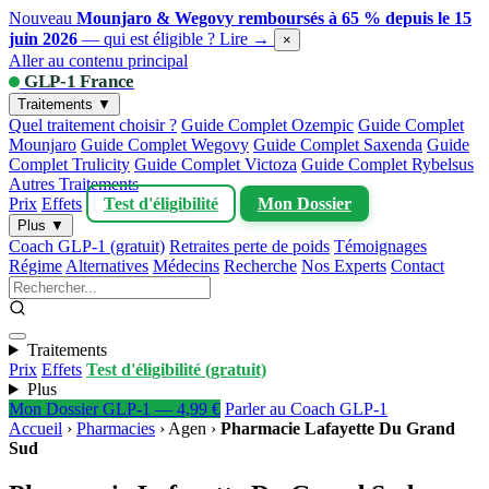
Nouveau
Mounjaro & Wegovy remboursés à 65 % depuis le 15
juin 2026
— qui est éligible ?
Lire →
×
Aller au contenu principal
GLP-1 France
Traitements ▼
Quel traitement choisir ?
Guide Complet Ozempic
Guide Complet
Mounjaro
Guide Complet Wegovy
Guide Complet Saxenda
Guide
Complet Trulicity
Guide Complet Victoza
Guide Complet Rybelsus
Autres Traitements
Prix
Effets
Test d'éligibilité
Mon Dossier
Plus ▼
Coach GLP-1 (gratuit)
Retraites perte de poids
Témoignages
Régime
Alternatives
Médecins
Recherche
Nos Experts
Contact
Traitements
Prix
Effets
Test d'éligibilité (gratuit)
Plus
Mon Dossier GLP-1 — 4,99 €
Parler au Coach GLP-1
Accueil
›
Pharmacies
›
Agen
›
Pharmacie Lafayette Du Grand
Sud