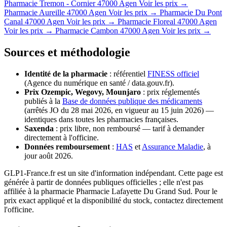
Pharmacie Tremon - Cornier
47000 Agen
Voir les prix →
Pharmacie Aureille
47000 Agen
Voir les prix →
Pharmacie Du Pont
Canal
47000 Agen
Voir les prix →
Pharmacie Floreal
47000 Agen
Voir les prix →
Pharmacie Cambon
47000 Agen
Voir les prix →
Sources et méthodologie
Identité de la pharmacie
: référentiel
FINESS officiel
(Agence du numérique en santé / data.gouv.fr).
Prix Ozempic, Wegovy, Mounjaro
: prix réglementés
publiés à la
Base de données publique des médicaments
(arrêtés JO du 28 mai 2026, en vigueur au 15 juin 2026) —
identiques dans toutes les pharmacies françaises.
Saxenda
: prix libre, non remboursé — tarif à demander
directement à l'officine.
Données remboursement
:
HAS
et
Assurance Maladie
, à
jour août 2026.
GLP1-France.fr est un site d'information indépendant. Cette page est
générée à partir de données publiques officielles ; elle n'est pas
affiliée à la pharmacie Pharmacie Lafayette Du Grand Sud. Pour le
prix exact appliqué et la disponibilité du stock, contactez directement
l'officine.