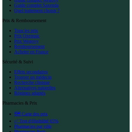
Guide complet Saxenda
Quel traitement choisir ?
Prix & Remboursement
Tous les prix
Prix Ozempic
Prix Wegovy
Remboursement
Acheter en France
Sécurité & Suivi
Effets secondaires
Trouver un médecin
Recherche clinique
Alternatives naturelles
Régimes adaptés
Pharmacies & Prix
🗺️ Carte des prix
✅ Test d'éligibilité 65%
Pharmacies par ville
Pharmacies Paris