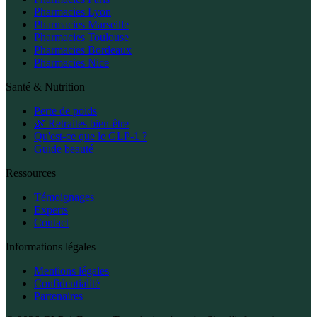
Pharmacies Lyon
Pharmacies Marseille
Pharmacies Toulouse
Pharmacies Bordeaux
Pharmacies Nice
Santé & Nutrition
Perte de poids
🌿 Retraites bien-être
Qu'est-ce que le GLP-1 ?
Guide beauté
Ressources
Témoignages
Experts
Contact
Informations légales
Mentions légales
Confidentialité
Partenaires