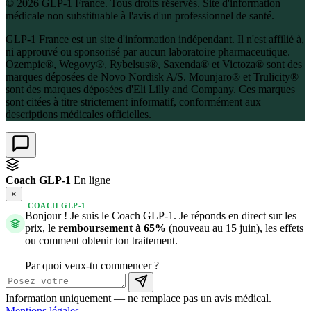
© 2026 GLP-1 France. Tous droits réservés. Site d'information
médicale non substituable à l'avis d'un professionnel de santé.
GLP-1 France est un site d'information indépendant. Il n'est affilié à,
ni approuvé ou sponsorisé par aucun laboratoire pharmaceutique.
Ozempic®, Wegovy®, Rybelsus®, Saxenda® et Victoza® sont des
marques déposées de Novo Nordisk A/S. Mounjaro® et Trulicity®
sont des marques déposées d'Eli Lilly and Company. Ces marques
sont citées à titre strictement informatif, conformément aux
descriptions médicales officielles.
Coach GLP-1
En ligne
×
COACH GLP-1
Bonjour ! Je suis le Coach GLP-1. Je réponds en direct sur les
prix, le
remboursement à 65%
(nouveau au 15 juin), les effets
ou comment obtenir ton traitement.
Par quoi veux-tu commencer ?
Information uniquement — ne remplace pas un avis médical.
Mentions légales