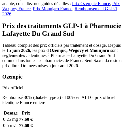
adapté, consultez nos guides détaillés :
Prix Ozempic France
,
Prix
Wegovy France
,
Prix Mounjaro France
,
Remboursement GLP-1
2026
.
Prix des traitements GLP-1 à Pharmacie
Lafayette Du Grand Sud
Tableau complet des prix officiels par traitement et dosage. Depuis
le
15 juin 2026
, les prix d'
Ozempic, Wegovy et Mounjaro
sont
réglementés
: identiques à Pharmacie Lafayette Du Grand Sud
comme dans toutes les pharmacies de France. Seul Saxenda reste en
prix libre. Données mises à jour août 2026.
Ozempic
Prix officiel
Remboursé 30% (diabète type 2) · 100% en ALD · prix officiel
identique France entière
Dosage
Prix
0,25 mg
77.60 €
0,5 mg
77.60 €