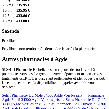
7,5 mg
335.95 €
10 mg
335.95 €
12,5 mg
433.80 €
15 mg
433.80 €
Saxenda
Prix libre
Prix libre · non remboursé · demandez le tarif à la pharmacie
Autres pharmacies à Agde
Si Selarl Pharmacie Richelieu est en rupture de stock, voici 5
pharmacies voisines à Agde qui peuvent également dispenser vos
traitements GLP-1. Les prix étant réglementés et identiques partout,
la seule question est la disponibilité — appelez avant de vous
déplacer.
Selarl Pharmacie Du Mole
34300 Agde
Voir les prix →
Pharmacie
Agde Soleil
34300 Agde
Voir les prix →
Selas Pharmacie Du Golf
34300 Agde
Voir les prix →
Selas Pharmacie De L'Oliveraie
34300
Agde
Voir les prix →
Pharmacie Centrale
34300 Agde
Voir les prix