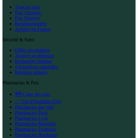
Tous les prix
Prix Ozempic
Prix Wegovy
Remboursement
Acheter en France
Sécurité & Suivi
Effets secondaires
Trouver un médecin
Recherche clinique
Alternatives naturelles
Régimes adaptés
Pharmacies & Prix
🗺️ Carte des prix
✅ Test d'éligibilité 65%
Pharmacies par ville
Pharmacies Paris
Pharmacies Lyon
Pharmacies Marseille
Pharmacies Toulouse
Pharmacies Bordeaux