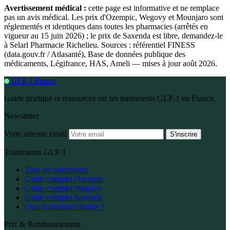
Avertissement médical :
cette page est informative et ne remplace
pas un avis médical. Les prix d'Ozempic, Wegovy et Mounjaro sont
réglementés et identiques dans toutes les pharmacies (arrêtés en
vigueur au 15 juin 2026) ; le prix de Saxenda est libre, demandez-le
à Selarl Pharmacie Richelieu. Sources : référentiel FINESS
(data.gouv.fr / Atlasanté), Base de données publique des
médicaments, Légifrance, HAS, Ameli — mises à jour août 2026.
GLP-1 France
Guide pratique et ressources sur les traitements GLP-1 en France.
Newsletter
Votre adresse email
S'inscrire
Traitements GLP-1
Tous les traitements
Guide complet Ozempic
Guide complet Wegovy
Guide complet Saxenda
Quel traitement choisir ?
Prix & Remboursement