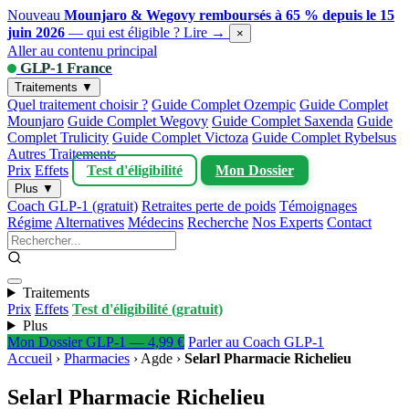
Nouveau
Mounjaro & Wegovy remboursés à 65 % depuis le 15
juin 2026
— qui est éligible ?
Lire →
×
Aller au contenu principal
GLP-1 France
Traitements ▼
Quel traitement choisir ?
Guide Complet Ozempic
Guide Complet
Mounjaro
Guide Complet Wegovy
Guide Complet Saxenda
Guide
Complet Trulicity
Guide Complet Victoza
Guide Complet Rybelsus
Autres Traitements
Prix
Effets
Test d'éligibilité
Mon Dossier
Plus ▼
Coach GLP-1 (gratuit)
Retraites perte de poids
Témoignages
Régime
Alternatives
Médecins
Recherche
Nos Experts
Contact
Traitements
Prix
Effets
Test d'éligibilité (gratuit)
Plus
Mon Dossier GLP-1 — 4,99 €
Parler au Coach GLP-1
Accueil
›
Pharmacies
›
Agde
›
Selarl Pharmacie Richelieu
Selarl Pharmacie Richelieu