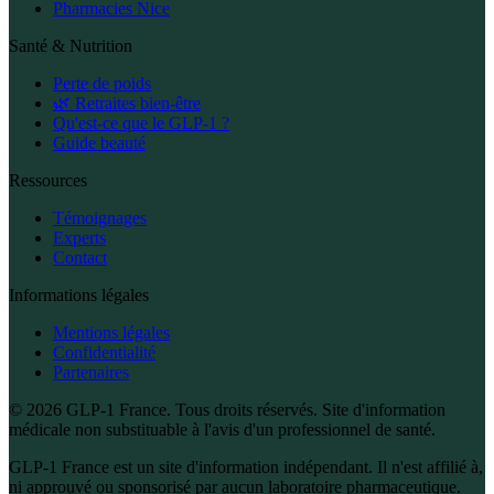
Pharmacies Nice
Santé & Nutrition
Perte de poids
🌿 Retraites bien-être
Qu'est-ce que le GLP-1 ?
Guide beauté
Ressources
Témoignages
Experts
Contact
Informations légales
Mentions légales
Confidentialité
Partenaires
© 2026 GLP-1 France. Tous droits réservés. Site d'information
médicale non substituable à l'avis d'un professionnel de santé.
GLP-1 France est un site d'information indépendant. Il n'est affilié à,
ni approuvé ou sponsorisé par aucun laboratoire pharmaceutique.