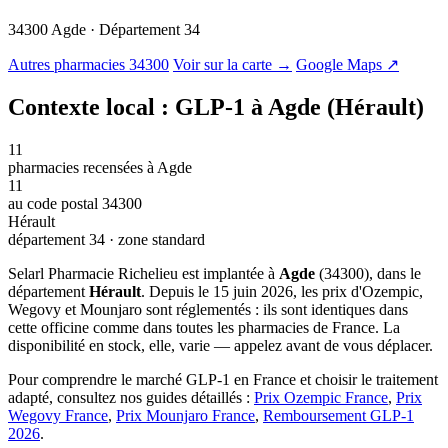
34300 Agde · Département 34
© OSM · CARTO |
MapLibre
Autres pharmacies 34300
Voir sur la carte →
Google Maps ↗
Contexte local : GLP-1 à Agde (Hérault)
11
pharmacies recensées à Agde
11
au code postal 34300
Hérault
département 34 · zone standard
Selarl Pharmacie Richelieu est implantée à
Agde
(34300), dans le
département
Hérault
. Depuis le 15 juin 2026, les prix d'Ozempic,
Wegovy et Mounjaro sont réglementés : ils sont identiques dans
cette officine comme dans toutes les pharmacies de France. La
disponibilité en stock, elle, varie — appelez avant de vous déplacer.
Pour comprendre le marché GLP-1 en France et choisir le traitement
adapté, consultez nos guides détaillés :
Prix Ozempic France
,
Prix
Wegovy France
,
Prix Mounjaro France
,
Remboursement GLP-1
2026
.