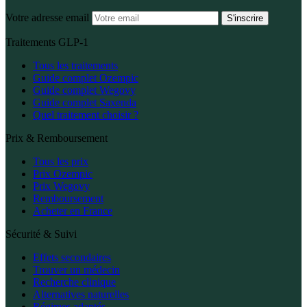
Votre adresse email
S'inscrire
Traitements GLP-1
Tous les traitements
Guide complet Ozempic
Guide complet Wegovy
Guide complet Saxenda
Quel traitement choisir ?
Prix & Remboursement
Tous les prix
Prix Ozempic
Prix Wegovy
Remboursement
Acheter en France
Sécurité & Suivi
Effets secondaires
Trouver un médecin
Recherche clinique
Alternatives naturelles
Régimes adaptés