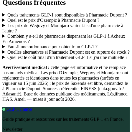
Questions fréquentes
Quels traitements GLP-1 sont disponibles à Pharmacie Dupont ?
Quel est le prix d'Ozempic à Pharmacie Dupont ?
Les prix de Wegovy et Mounjaro varient-ils d'une pharmacie à
l'autre ?
Combien y a-t-il de pharmacies dispensant les GLP-1 à Acheux
En Amienois ?
Faut-il une ordonnance pour obtenir un GLP-1 ?
Quelles alternatives si Pharmacie Dupont est en rupture de stock ?
Quel est le coût final d'un traitement GLP-1 si j'ai une mutuelle ?
Avertissement médical :
cette page est informative et ne remplace
pas un avis médical. Les prix d'Ozempic, Wegovy et Mounjaro sont
réglementés et identiques dans toutes les pharmacies (arrêtés en
vigueur au 15 juin 2026) ; le prix de Saxenda est libre, demandez-le
à Pharmacie Dupont. Sources : référentiel FINESS (data.gouv.fr /
Atlasanté), Base de données publique des médicaments, Légifrance,
HAS, Ameli — mises à jour août 2026.
GLP-1 France
Guide pratique et ressources sur les traitements GLP-1 en France.
Newsletter