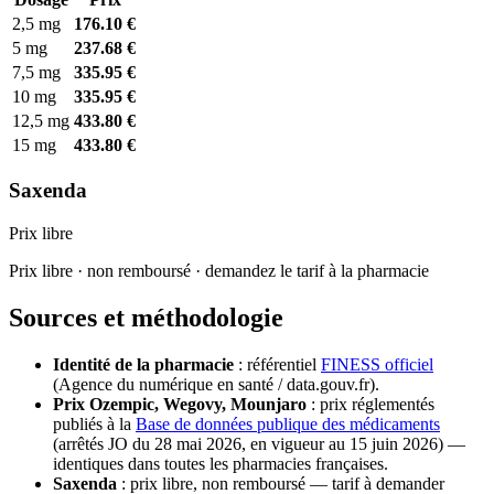
2,5 mg
176.10 €
5 mg
237.68 €
7,5 mg
335.95 €
10 mg
335.95 €
12,5 mg
433.80 €
15 mg
433.80 €
Saxenda
Prix libre
Prix libre · non remboursé · demandez le tarif à la pharmacie
Sources et méthodologie
Identité de la pharmacie
: référentiel
FINESS officiel
(Agence du numérique en santé / data.gouv.fr).
Prix Ozempic, Wegovy, Mounjaro
: prix réglementés
publiés à la
Base de données publique des médicaments
(arrêtés JO du 28 mai 2026, en vigueur au 15 juin 2026) —
identiques dans toutes les pharmacies françaises.
Saxenda
: prix libre, non remboursé — tarif à demander