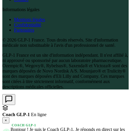
Informations légales
Mentions légales
Confidentialité
Partenaires
© 2026 GLP-1 France. Tous droits réservés. Site d'information
médicale non substituable à l'avis d'un professionnel de santé.
GLP-1 France est un site d'information indépendant. Il n'est affilié à,
ni approuvé ou sponsorisé par aucun laboratoire pharmaceutique.
Ozempic®, Wegovy®, Rybelsus®, Saxenda® et Victoza® sont des
marques déposées de Novo Nordisk A/S. Mounjaro® et Trulicity®
sont des marques déposées d'Eli Lilly and Company. Ces marques
sont citées à titre strictement informatif, conformément aux
descriptions médicales officielles.
Coach GLP-1
En ligne
×
COACH GLP-1
Bonjour ! Je suis le Coach GLP-1. Je réponds en direct sur les