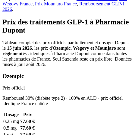
Wegovy France
,
Prix Mounjaro France
,
Remboursement GLP-1
2026
.
Prix des traitements GLP-1 à Pharmacie
Dupont
Tableau complet des prix officiels par traitement et dosage. Depuis
le
15 juin 2026
, les prix d'
Ozempic, Wegovy et Mounjaro
sont
réglementés
: identiques à Pharmacie Dupont comme dans toutes
les pharmacies de France. Seul Saxenda reste en prix libre. Données
mises à jour août 2026.
Ozempic
Prix officiel
Remboursé 30% (diabète type 2) · 100% en ALD · prix officiel
identique France entière
Dosage
Prix
0,25 mg
77.60 €
0,5 mg
77.60 €
1 mg
77.60 €