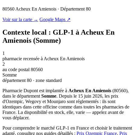
80560 Acheux En Amienois · Département 80
© OSM · CARTO |
MapLibre
Voir sur la carte →
Google Maps ↗
Contexte local : GLP-1 à Acheux En
Amienois (Somme)
1
pharmacie recensée à Acheux En Amienois
2
au code postal 80560
Somme
département 80 · zone standard
Pharmacie Dupont est implantée à
Acheux En Amienois
(80560),
dans le département
Somme
. Depuis le 15 juin 2026, les prix
d'Ozempic, Wegovy et Mounjaro sont réglementés : ils sont
identiques dans cette officine comme dans toutes les pharmacies de
France. La disponibilité en stock, elle, varie — appelez avant de
vous déplacer.
Pour comprendre le marché GLP-1 en France et choisir le traitement
adapté, consultez nos guides détaillés :
Prix Ozempic France
,
Prix