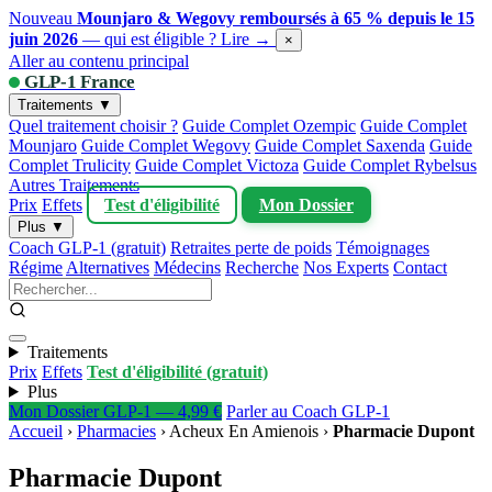
Nouveau
Mounjaro & Wegovy remboursés à 65 % depuis le 15
juin 2026
— qui est éligible ?
Lire →
×
Aller au contenu principal
GLP-1 France
Traitements ▼
Quel traitement choisir ?
Guide Complet Ozempic
Guide Complet
Mounjaro
Guide Complet Wegovy
Guide Complet Saxenda
Guide
Complet Trulicity
Guide Complet Victoza
Guide Complet Rybelsus
Autres Traitements
Prix
Effets
Test d'éligibilité
Mon Dossier
Plus ▼
Coach GLP-1 (gratuit)
Retraites perte de poids
Témoignages
Régime
Alternatives
Médecins
Recherche
Nos Experts
Contact
Traitements
Prix
Effets
Test d'éligibilité (gratuit)
Plus
Mon Dossier GLP-1 — 4,99 €
Parler au Coach GLP-1
Accueil
›
Pharmacies
›
Acheux En Amienois
›
Pharmacie Dupont
Pharmacie Dupont