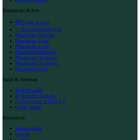
Pharmacies & Prix
🗺️ Carte des prix
✅ Test d'éligibilité 65%
Pharmacies par ville
Pharmacies Paris
Pharmacies Lyon
Pharmacies Marseille
Pharmacies Toulouse
Pharmacies Bordeaux
Pharmacies Nice
Santé & Nutrition
Perte de poids
🌿 Retraites bien-être
Qu'est-ce que le GLP-1 ?
Guide beauté
Ressources
Témoignages
Experts
Contact