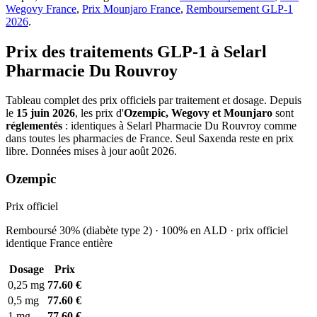
Wegovy France
,
Prix Mounjaro France
,
Remboursement GLP-1
2026
.
Prix des traitements GLP-1 à Selarl
Pharmacie Du Rouvroy
Tableau complet des prix officiels par traitement et dosage. Depuis
le
15 juin 2026
, les prix d'
Ozempic, Wegovy et Mounjaro
sont
réglementés
: identiques à Selarl Pharmacie Du Rouvroy comme
dans toutes les pharmacies de France. Seul Saxenda reste en prix
libre. Données mises à jour août 2026.
Ozempic
Prix officiel
Remboursé 30% (diabète type 2) · 100% en ALD · prix officiel
identique France entière
Dosage
Prix
0,25 mg
77.60 €
0,5 mg
77.60 €
1 mg
77.60 €