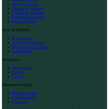
Pharmacies Lyon
Pharmacies Marseille
Pharmacies Toulouse
Pharmacies Bordeaux
Pharmacies Nice
Santé & Nutrition
Perte de poids
🌿 Retraites bien-être
Qu'est-ce que le GLP-1 ?
Guide beauté
Ressources
Témoignages
Experts
Contact
Informations légales
Mentions légales
Confidentialité
Partenaires