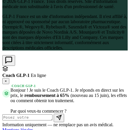
© 2026 GLP-1 France. Tous droits réservés. Site d'information
médicale non substituable à l'avis d'un professionnel de santé.
GLP-1 France est un site d'information indépendant. Il n'est affilié à,
ni approuvé ou sponsorisé par aucun laboratoire pharmaceutique.
Ozempic®, Wegovy®, Rybelsus®, Saxenda® et Victoza® sont des
marques déposées de Novo Nordisk A/S. Mounjaro® et Trulicity®
sont des marques déposées d'Eli Lilly and Company. Ces marques
sont citées à titre strictement informatif, conformément aux
descriptions médicales officielles.
Coach GLP-1
En ligne
×
COACH GLP-1
Bonjour ! Je suis le Coach GLP-1. Je réponds en direct sur les
prix, le
remboursement à 65%
(nouveau au 15 juin), les effets
ou comment obtenir ton traitement.
Par quoi veux-tu commencer ?
Information uniquement — ne remplace pas un avis médical.
Mentions légales