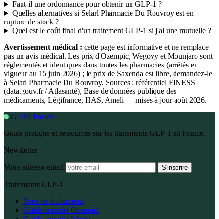
Faut-il une ordonnance pour obtenir un GLP-1 ?
Quelles alternatives si Selarl Pharmacie Du Rouvroy est en
rupture de stock ?
Quel est le coût final d'un traitement GLP-1 si j'ai une mutuelle ?
Avertissement médical :
cette page est informative et ne remplace
pas un avis médical. Les prix d'Ozempic, Wegovy et Mounjaro sont
réglementés et identiques dans toutes les pharmacies (arrêtés en
vigueur au 15 juin 2026) ; le prix de Saxenda est libre, demandez-le
à Selarl Pharmacie Du Rouvroy. Sources : référentiel FINESS
(data.gouv.fr / Atlasanté), Base de données publique des
médicaments, Légifrance, HAS, Ameli — mises à jour août 2026.
GLP-1 France
Guide pratique et ressources sur les traitements GLP-1 en France.
Newsletter
Votre adresse email
S'inscrire
Traitements GLP-1
Tous les traitements
Guide complet Ozempic
Guide complet Wegovy