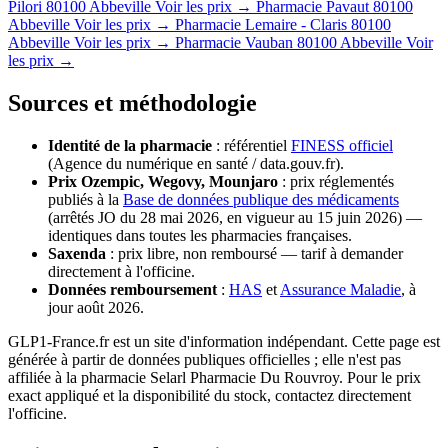
Pilori
80100 Abbeville
Voir les prix →
Pharmacie Pavaut
80100
Abbeville
Voir les prix →
Pharmacie Lemaire - Claris
80100
Abbeville
Voir les prix →
Pharmacie Vauban
80100 Abbeville
Voir
les prix →
Sources et méthodologie
Identité de la pharmacie
: référentiel
FINESS officiel
(Agence du numérique en santé / data.gouv.fr).
Prix Ozempic, Wegovy, Mounjaro
: prix réglementés
publiés à la
Base de données publique des médicaments
(arrêtés JO du 28 mai 2026, en vigueur au 15 juin 2026) —
identiques dans toutes les pharmacies françaises.
Saxenda
: prix libre, non remboursé — tarif à demander
directement à l'officine.
Données remboursement
:
HAS
et
Assurance Maladie
, à
jour août 2026.
GLP1-France.fr est un site d'information indépendant. Cette page est
générée à partir de données publiques officielles ; elle n'est pas
affiliée à la pharmacie Selarl Pharmacie Du Rouvroy. Pour le prix
exact appliqué et la disponibilité du stock, contactez directement
l'officine.