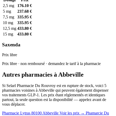
2,5 mg
176.10 €
5 mg
237.68 €
7,5 mg
335.95 €
10 mg
335.95 €
12,5 mg
433.80 €
15 mg
433.80 €
Saxenda
Prix libre
Prix libre · non remboursé · demandez le tarif à la pharmacie
Autres pharmacies à Abbeville
Si Selarl Pharmacie Du Rouvroy est en rupture de stock, voici 5
pharmacies voisines à Abbeville qui peuvent également dispenser
vos traitements GLP-1. Les prix étant réglementés et identiques
partout, la seule question est la disponibilité — appelez avant de
vous déplacer.
Pharmacie Lytras
80100 Abbeville
Voir les prix →
Phamarcie Du