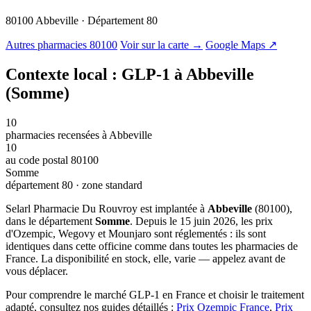
80100 Abbeville · Département 80
© OSM · CARTO |
MapLibre
Autres pharmacies 80100
Voir sur la carte →
Google Maps ↗
Contexte local : GLP-1 à Abbeville
(Somme)
10
pharmacies recensées à Abbeville
10
au code postal 80100
Somme
département 80 · zone standard
Selarl Pharmacie Du Rouvroy est implantée à
Abbeville
(80100),
dans le département
Somme
. Depuis le 15 juin 2026, les prix
d'Ozempic, Wegovy et Mounjaro sont réglementés : ils sont
identiques dans cette officine comme dans toutes les pharmacies de
France. La disponibilité en stock, elle, varie — appelez avant de
vous déplacer.
Pour comprendre le marché GLP-1 en France et choisir le traitement
adapté, consultez nos guides détaillés :
Prix Ozempic France
,
Prix