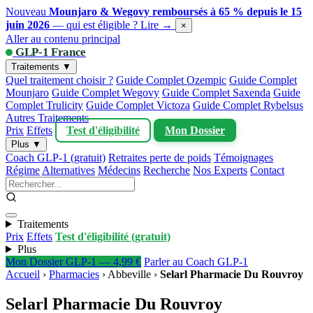
Nouveau
Mounjaro & Wegovy remboursés à 65 % depuis le 15
juin 2026
— qui est éligible ?
Lire →
×
Aller au contenu principal
GLP-1 France
Traitements ▼
Quel traitement choisir ?
Guide Complet Ozempic
Guide Complet
Mounjaro
Guide Complet Wegovy
Guide Complet Saxenda
Guide
Complet Trulicity
Guide Complet Victoza
Guide Complet Rybelsus
Autres Traitements
Prix
Effets
Test d'éligibilité
Mon Dossier
Plus ▼
Coach GLP-1 (gratuit)
Retraites perte de poids
Témoignages
Régime
Alternatives
Médecins
Recherche
Nos Experts
Contact
Traitements
Prix
Effets
Test d'éligibilité (gratuit)
Plus
Mon Dossier GLP-1 — 4,99 €
Parler au Coach GLP-1
Accueil
›
Pharmacies
›
Abbeville
›
Selarl Pharmacie Du Rouvroy
Selarl Pharmacie Du Rouvroy