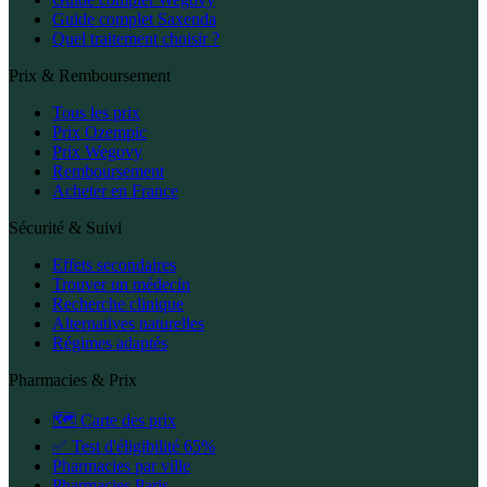
Guide complet Saxenda
Quel traitement choisir ?
Prix & Remboursement
Tous les prix
Prix Ozempic
Prix Wegovy
Remboursement
Acheter en France
Sécurité & Suivi
Effets secondaires
Trouver un médecin
Recherche clinique
Alternatives naturelles
Régimes adaptés
Pharmacies & Prix
🗺️ Carte des prix
✅ Test d'éligibilité 65%
Pharmacies par ville
Pharmacies Paris