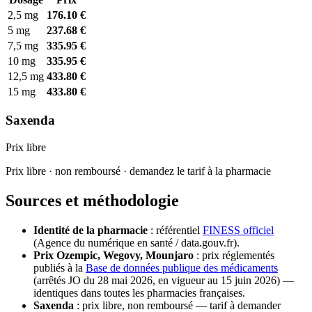
2,5 mg
176.10 €
5 mg
237.68 €
7,5 mg
335.95 €
10 mg
335.95 €
12,5 mg
433.80 €
15 mg
433.80 €
Saxenda
Prix libre
Prix libre · non remboursé · demandez le tarif à la pharmacie
Sources et méthodologie
Identité de la pharmacie
: référentiel
FINESS officiel
(Agence du numérique en santé / data.gouv.fr).
Prix Ozempic, Wegovy, Mounjaro
: prix réglementés
publiés à la
Base de données publique des médicaments
(arrêtés JO du 28 mai 2026, en vigueur au 15 juin 2026) —
identiques dans toutes les pharmacies françaises.
Saxenda
: prix libre, non remboursé — tarif à demander