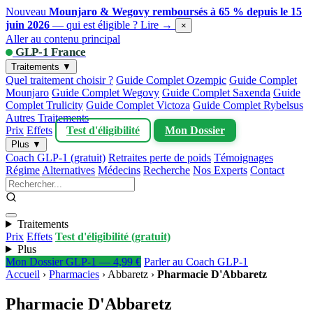
Nouveau
Mounjaro & Wegovy remboursés à 65 % depuis le 15
juin 2026
— qui est éligible ?
Lire →
×
Aller au contenu principal
GLP-1 France
Traitements ▼
Quel traitement choisir ?
Guide Complet Ozempic
Guide Complet
Mounjaro
Guide Complet Wegovy
Guide Complet Saxenda
Guide
Complet Trulicity
Guide Complet Victoza
Guide Complet Rybelsus
Autres Traitements
Prix
Effets
Test d'éligibilité
Mon Dossier
Plus ▼
Coach GLP-1 (gratuit)
Retraites perte de poids
Témoignages
Régime
Alternatives
Médecins
Recherche
Nos Experts
Contact
Traitements
Prix
Effets
Test d'éligibilité (gratuit)
Plus
Mon Dossier GLP-1 — 4,99 €
Parler au Coach GLP-1
Accueil
›
Pharmacies
›
Abbaretz
›
Pharmacie D'Abbaretz
Pharmacie D'Abbaretz