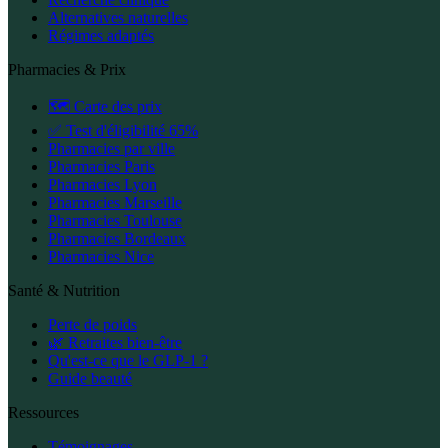
Alternatives naturelles
Régimes adaptés
Pharmacies & Prix
🗺️ Carte des prix
✅ Test d'éligibilité 65%
Pharmacies par ville
Pharmacies Paris
Pharmacies Lyon
Pharmacies Marseille
Pharmacies Toulouse
Pharmacies Bordeaux
Pharmacies Nice
Santé & Nutrition
Perte de poids
🌿 Retraites bien-être
Qu'est-ce que le GLP-1 ?
Guide beauté
Ressources
Témoignages