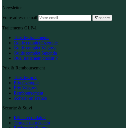
Newsletter
Votre adresse email
S'inscrire
Traitements GLP-1
Tous les traitements
Guide complet Ozempic
Guide complet Wegovy
Guide complet Saxenda
Quel traitement choisir ?
Prix & Remboursement
Tous les prix
Prix Ozempic
Prix Wegovy
Remboursement
Acheter en France
Sécurité & Suivi
Effets secondaires
Trouver un médecin
Recherche clinique