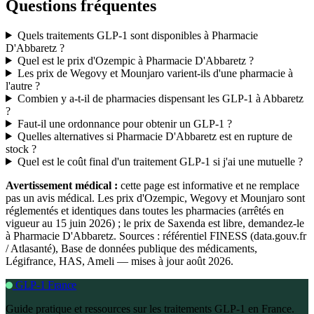
Questions fréquentes
Quels traitements GLP-1 sont disponibles à Pharmacie
D'Abbaretz ?
Quel est le prix d'Ozempic à Pharmacie D'Abbaretz ?
Les prix de Wegovy et Mounjaro varient-ils d'une pharmacie à
l'autre ?
Combien y a-t-il de pharmacies dispensant les GLP-1 à Abbaretz
?
Faut-il une ordonnance pour obtenir un GLP-1 ?
Quelles alternatives si Pharmacie D'Abbaretz est en rupture de
stock ?
Quel est le coût final d'un traitement GLP-1 si j'ai une mutuelle ?
Avertissement médical :
cette page est informative et ne remplace
pas un avis médical. Les prix d'Ozempic, Wegovy et Mounjaro sont
réglementés et identiques dans toutes les pharmacies (arrêtés en
vigueur au 15 juin 2026) ; le prix de Saxenda est libre, demandez-le
à Pharmacie D'Abbaretz. Sources : référentiel FINESS (data.gouv.fr
/ Atlasanté), Base de données publique des médicaments,
Légifrance, HAS, Ameli — mises à jour août 2026.
GLP-1 France
Guide pratique et ressources sur les traitements GLP-1 en France.