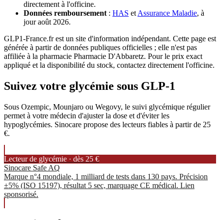
directement à l'officine.
Données remboursement
:
HAS
et
Assurance Maladie
, à
jour août 2026.
GLP1-France.fr est un site d'information indépendant. Cette page est
générée à partir de données publiques officielles ; elle n'est pas
affiliée à la pharmacie Pharmacie D'Abbaretz. Pour le prix exact
appliqué et la disponibilité du stock, contactez directement l'officine.
Suivez votre glycémie sous GLP-1
Sous Ozempic, Mounjaro ou Wegovy, le suivi glycémique régulier
permet à votre médecin d'ajuster la dose et d'éviter les
hypoglycémies. Sinocare propose des lecteurs fiables à partir de 25
€.
Lecteur de glycémie · dès 25 €
Sinocare Safe AQ
Marque n°4 mondiale, 1 milliard de tests dans 130 pays. Précision
±5% (ISO 15197), résultat 5 sec, marquage CE médical. Lien
sponsorisé.