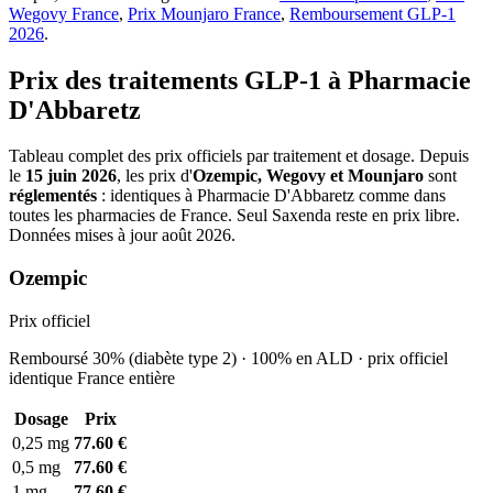
Wegovy France
,
Prix Mounjaro France
,
Remboursement GLP-1
2026
.
Prix des traitements GLP-1 à Pharmacie
D'Abbaretz
Tableau complet des prix officiels par traitement et dosage. Depuis
le
15 juin 2026
, les prix d'
Ozempic, Wegovy et Mounjaro
sont
réglementés
: identiques à Pharmacie D'Abbaretz comme dans
toutes les pharmacies de France. Seul Saxenda reste en prix libre.
Données mises à jour août 2026.
Ozempic
Prix officiel
Remboursé 30% (diabète type 2) · 100% en ALD · prix officiel
identique France entière
Dosage
Prix
0,25 mg
77.60 €
0,5 mg
77.60 €
1 mg
77.60 €