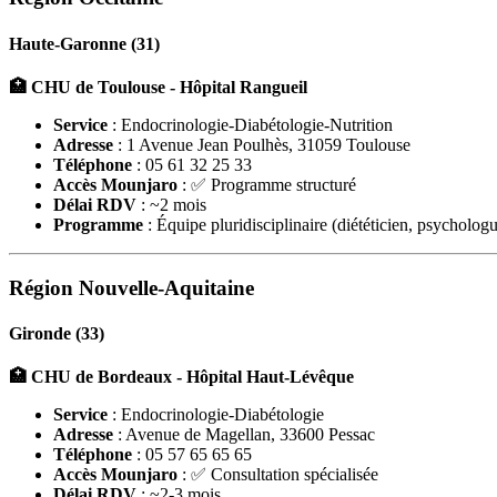
Haute-Garonne (31)
🏥 CHU de Toulouse - Hôpital Rangueil
Service
: Endocrinologie-Diabétologie-Nutrition
Adresse
: 1 Avenue Jean Poulhès, 31059 Toulouse
Téléphone
: 05 61 32 25 33
Accès Mounjaro
: ✅ Programme structuré
Délai RDV
: ~2 mois
Programme
: Équipe pluridisciplinaire (diététicien, psychologu
Région Nouvelle-Aquitaine
Gironde (33)
🏥 CHU de Bordeaux - Hôpital Haut-Lévêque
Service
: Endocrinologie-Diabétologie
Adresse
: Avenue de Magellan, 33600 Pessac
Téléphone
: 05 57 65 65 65
Accès Mounjaro
: ✅ Consultation spécialisée
Délai RDV
: ~2-3 mois