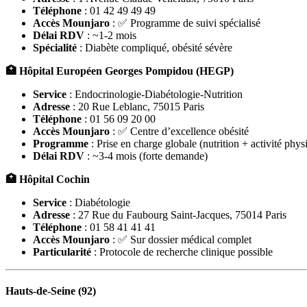
Téléphone
: 01 42 49 49 49
Accès Mounjaro
: ✅ Programme de suivi spécialisé
Délai RDV
: ~1-2 mois
Spécialité
: Diabète compliqué, obésité sévère
🏥 Hôpital Européen Georges Pompidou (HEGP)
Service
: Endocrinologie-Diabétologie-Nutrition
Adresse
: 20 Rue Leblanc, 75015 Paris
Téléphone
: 01 56 09 20 00
Accès Mounjaro
: ✅ Centre d’excellence obésité
Programme
: Prise en charge globale (nutrition + activité phys
Délai RDV
: ~3-4 mois (forte demande)
🏥 Hôpital Cochin
Service
: Diabétologie
Adresse
: 27 Rue du Faubourg Saint-Jacques, 75014 Paris
Téléphone
: 01 58 41 41 41
Accès Mounjaro
: ✅ Sur dossier médical complet
Particularité
: Protocole de recherche clinique possible
Hauts-de-Seine (92)