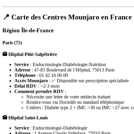
📍 Carte des Centres Mounjaro en France
Région Île-de-France
Paris (75)
🏥 Hôpital Pitié-Salpêtrière
Service
: Endocrinologie-Diabétologie-Nutrition
Adresse
: 47-83 Boulevard de l’Hôpital, 75013 Paris
Téléphone
: 01 42 16 00 00
Accès Mounjaro
: ✅ Disponible sur prescription spécialisée
Délai RDV
: ~2-3 mois
Comment prendre RDV
:
Nécessite une lettre de votre médecin traitant
Rendez-vous via Doctolib ou standard téléphonique
Critères : Diabète type 2 + IMC >30 ou IMC >27 avec c
🏥 Hôpital Saint-Louis
Service
: Endocrinologie-Diabétologie
Adresse
: 1 Avenue Claude Vellefaux, 75010 Paris