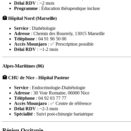
Délai RDV
: ~2 mois
Programme
: Éducation thérapeutique incluse
🏥 Hôpital Nord (Marseille)
Service
: Diabétologie
Adresse
: Chemin des Bourrely, 13015 Marseille
Téléphone
: 04 91 96 50 00
Accès Mounjaro
: ✅ Prescription possible
Délai RDV
: ~1-2 mois
Alpes-Maritimes (06)
🏥 CHU de Nice - Hôpital Pasteur
Service
: Endocrinologie-Diabétologie
Adresse
: 30 Voie Romaine, 06000 Nice
Téléphone
: 04 92 03 77 77
Accès Mounjaro
: ✅ Centre de référence
Délai RDV
: ~2-3 mois
Spécialité
: Suivi post-chirurgie bariatrique
Région Occitanie