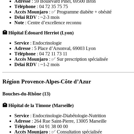
Adresse
: 59 Boulevard Pinel, 69500 Bron
Téléphone
: 04 72 35 75 75
Accès Mounjaro
: ✅ Programme diabète + obésité
Délai RDV
: ~2-3 mois
Note
: Centre d’excellence reconnu
🏥 Hôpital Édouard Herriot (Lyon)
Service
: Endocrinologie
Adresse
: 5 Place d’Arsonval, 69003 Lyon
Téléphone
: 04 72 11 73 11
Accès Mounjaro
: ✅ Sur prescription spécialisée
Délai RDV
: ~1-2 mois
Région Provence-Alpes-Côte d’Azur
Bouches-du-Rhône (13)
🏥 Hôpital de la Timone (Marseille)
Service
: Endocrinologie-Diabétologie-Nutrition
Adresse
: 264 Rue Saint-Pierre, 13005 Marseille
Téléphone
: 04 91 38 00 00
Accès Mounjaro
: ✅ Consultation spécialisée