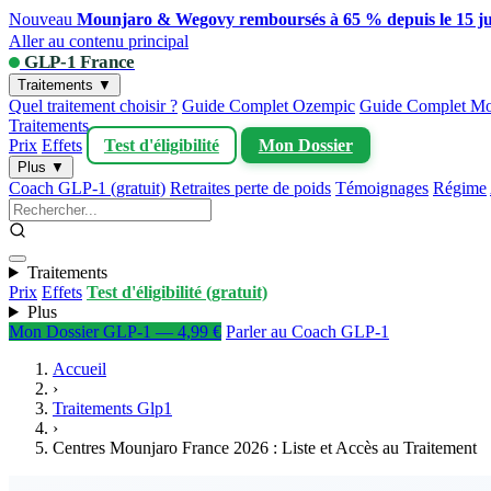
Nouveau
Mounjaro & Wegovy remboursés à 65 % depuis le 15 ju
Aller au contenu principal
GLP-1 France
Traitements ▼
Quel traitement choisir ?
Guide Complet Ozempic
Guide Complet Mo
Traitements
Prix
Effets
Test d'éligibilité
Mon Dossier
Plus ▼
Coach GLP-1 (gratuit)
Retraites perte de poids
Témoignages
Régime
Traitements
Prix
Effets
Test d'éligibilité (gratuit)
Plus
Mon Dossier GLP-1 — 4,99 €
Parler au Coach GLP-1
Accueil
›
Traitements Glp1
›
Centres Mounjaro France 2026 : Liste et Accès au Traitement