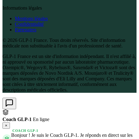
Informations légales
Mentions légales
Confidentialité
Partenaires
© 2026 GLP-1 France. Tous droits réservés. Site d'information
médicale non substituable à l'avis d'un professionnel de santé.
GLP-1 France est un site d'information indépendant. Il n'est affilié à,
ni approuvé ou sponsorisé par aucun laboratoire pharmaceutique.
Ozempic®, Wegovy®, Rybelsus®, Saxenda® et Victoza® sont des
marques déposées de Novo Nordisk A/S. Mounjaro® et Trulicity®
sont des marques déposées d'Eli Lilly and Company. Ces marques
sont citées à titre strictement informatif, conformément aux
descriptions médicales officielles.
Coach GLP-1
En ligne
×
COACH GLP-1
Bonjour ! Je suis le Coach GLP-1. Je réponds en direct sur les