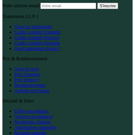
Votre adresse email
S'inscrire
Traitements GLP-1
Tous les traitements
Guide complet Ozempic
Guide complet Wegovy
Guide complet Saxenda
Quel traitement choisir ?
Prix & Remboursement
Tous les prix
Prix Ozempic
Prix Wegovy
Remboursement
Acheter en France
Sécurité & Suivi
Effets secondaires
Trouver un médecin
Recherche clinique
Alternatives naturelles
Régimes adaptés