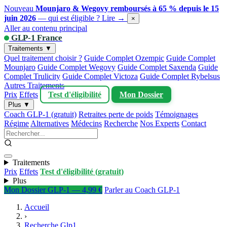
Nouveau
Mounjaro & Wegovy remboursés à 65 % depuis le 15
juin 2026
— qui est éligible ?
Lire →
×
Aller au contenu principal
GLP-1 France
Traitements ▼
Quel traitement choisir ?
Guide Complet Ozempic
Guide Complet
Mounjaro
Guide Complet Wegovy
Guide Complet Saxenda
Guide
Complet Trulicity
Guide Complet Victoza
Guide Complet Rybelsus
Autres Traitements
Prix
Effets
Test d'éligibilité
Mon Dossier
Plus ▼
Coach GLP-1 (gratuit)
Retraites perte de poids
Témoignages
Régime
Alternatives
Médecins
Recherche
Nos Experts
Contact
Traitements
Prix
Effets
Test d'éligibilité (gratuit)
Plus
Mon Dossier GLP-1 — 4,99 €
Parler au Coach GLP-1
Accueil
›
Recherche Glp1