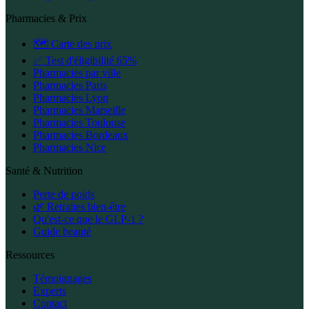
Pharmacies & Prix
🗺️ Carte des prix
✅ Test d'éligibilité 65%
Pharmacies par ville
Pharmacies Paris
Pharmacies Lyon
Pharmacies Marseille
Pharmacies Toulouse
Pharmacies Bordeaux
Pharmacies Nice
Santé & Nutrition
Perte de poids
🌿 Retraites bien-être
Qu'est-ce que le GLP-1 ?
Guide beauté
Ressources
Témoignages
Experts
Contact