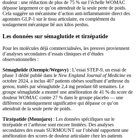
douleur : une réduction de plus de 75 % sur l’échelle WOMAC
dépasse largement ce qu’on attendrait de la seule perte de poids.
Cela suggère un mécanisme d’action anti-inflammatoire direct des
agonistes GLP-1 sur le tissu articulaire, en complément du
soulagement mécanique lié aux kilos perdus.
Les données sur sémaglutide et tirzépatide
Pour les molécules déjà commercialisées, les preuves proviennent
d’analyses secondaires d’essais cliniques et d’études
observationnelles :
Sémaglutide (Ozempic/Wegovy)
: L’essai STEP-9, un essai de
phase 3 dédié publié dans le
New England Journal of Medicine
en
octobre 2024, a inclus 407 patients obèses souffrant d’arthrose du
genou, traités par sémaglutide 2,4 mg pendant 68 semaines. Le
groupe sémaglutide a montré une amélioration de 41 % du score de
douleur WOMAC contre 27 % dans le groupe placebo — une
différence statistiquement significative qui dépasse ce qu’on
attendrait de la seule perte de poids.
Tirzépatide (Mounjaro)
: Les données spécifiques sur le
tirzépatide et l’arthrose sont encore limitées. Des analyses
secondaires des essais SURMOUNT sur l’obésité rapportent une
amélioration des scores de douleur articulaire chez les patients