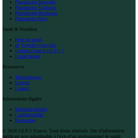
Pharmacies Marseille
Pharmacies Toulouse
Pharmacies Bordeaux
Pharmacies Nice
Santé & Nutrition
Perte de poids
🌿 Retraites bien-être
Qu'est-ce que le GLP-1 ?
Guide beauté
Ressources
Témoignages
Experts
Contact
Informations légales
Mentions légales
Confidentialité
Partenaires
© 2026 GLP-1 France. Tous droits réservés. Site d'information
médicale non substituable à l'avis d'un professionnel de santé.