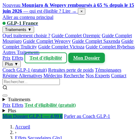
Nouveau
Mounjaro & Wegovy remboursés à 65 % depuis le 15
juin 2026
— qui est éligible ?
Lire →
×
Aller au contenu principal
GLP-1 France
Traitements ▼
Quel traitement choisir ?
Guide Complet Ozempic
Guide Complet
Mounjaro
Guide Complet Wegovy
Guide Complet Saxenda
Guide
Complet Trulicity
Guide Complet Victoza
Guide Complet Rybelsus
Autres Traitements
Prix
Effets
Test d'éligibilité
Mon Dossier
Plus ▼
Coach GLP-1 (gratuit)
Retraites perte de poids
Témoignages
Régime
Alternatives
Médecins
Recherche
Nos Experts
Contact
Traitements
Prix
Effets
Test d'éligibilité (gratuit)
Plus
Mon Dossier GLP-1 — 4,99 €
Parler au Coach GLP-1
Accueil
›
Effets Secondaires Glp1