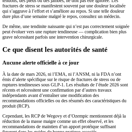
tendons, des pieds ou des jambes, ne doit pas être ignorée. Les
fractures de stress se manifestent souvent par une douleur localisée
qui s’aggrave à l’effort et s’améliore au repos. Si une telle douleur
dure plus d’une semaine malgré le repos, consultez un médecin.
De même, une tendinite naissante qui n’est pas correctement soignée
peut évoluer vers une rupture tendineuse — complication bien plus
grave nécessitant parfois une intervention chirurgicale.
Ce que disent les autorités de santé
Aucune alerte officielle à ce jour
À la date de mars 2026, ni l’EMA, ni l’ANSM, ni la FDA n’ont
émis d’alerte spécifique sur le risque de fractures de stress ou de
ruptures tendineuses sous GLP-1. Les résultats de l’étude 2026 sont
récents et nécessitent une confirmation par d’autres travaux
indépendants avant d’entraîner une modification des
recommandations officielles ou des résumés des caractéristiques du
produit (RCP).
Cependant, les RCP de Wegovy et d’Ozempic mentionnent déjà la
réduction de la masse maigre comme un effet observé, et les
recommandations de maintien d’un apport protéique suffisant
figurent dans les guides de bonne pratique associés.