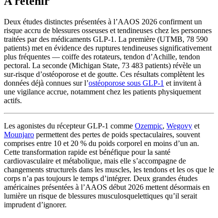
A retenir
Deux études distinctes présentées à l’AAOS 2026 confirment un
risque accru de blessures osseuses et tendineuses chez les personnes
traitées par des médicaments GLP-1. La première (UTMB, 78 590
patients) met en évidence des ruptures tendineuses significativement
plus fréquentes — coiffe des rotateurs, tendon d’Achille, tendon
pectoral. La seconde (Michigan State, 73 483 patients) révèle un
sur-risque d’ostéoporose et de goutte. Ces résultats complètent les
données déjà connues sur l’
ostéoporose sous GLP-1
et invitent à
une vigilance accrue, notamment chez les patients physiquement
actifs.
Les agonistes du récepteur GLP-1 comme
Ozempic
,
Wegovy
et
Mounjaro
permettent des pertes de poids spectaculaires, souvent
comprises entre 10 et 20 % du poids corporel en moins d’un an.
Cette transformation rapide est bénéfique pour la santé
cardiovasculaire et métabolique, mais elle s’accompagne de
changements structurels dans les muscles, les tendons et les os que le
corps n’a pas toujours le temps d’intégrer. Deux grandes études
américaines présentées à l’AAOS début 2026 mettent désormais en
lumière un risque de blessures musculosquelettiques qu’il serait
imprudent d’ignorer.