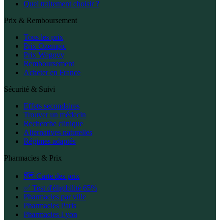
Quel traitement choisir ?
Prix & Remboursement
Tous les prix
Prix Ozempic
Prix Wegovy
Remboursement
Acheter en France
Sécurité & Suivi
Effets secondaires
Trouver un médecin
Recherche clinique
Alternatives naturelles
Régimes adaptés
Pharmacies & Prix
🗺️ Carte des prix
✅ Test d'éligibilité 65%
Pharmacies par ville
Pharmacies Paris
Pharmacies Lyon