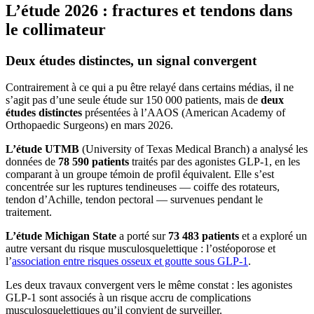
L’étude 2026 : fractures et tendons dans
le collimateur
Deux études distinctes, un signal convergent
Contrairement à ce qui a pu être relayé dans certains médias, il ne
s’agit pas d’une seule étude sur 150 000 patients, mais de
deux
études distinctes
présentées à l’AAOS (American Academy of
Orthopaedic Surgeons) en mars 2026.
L’étude UTMB
(University of Texas Medical Branch) a analysé les
données de
78 590 patients
traités par des agonistes GLP-1, en les
comparant à un groupe témoin de profil équivalent. Elle s’est
concentrée sur les ruptures tendineuses — coiffe des rotateurs,
tendon d’Achille, tendon pectoral — survenues pendant le
traitement.
L’étude Michigan State
a porté sur
73 483 patients
et a exploré un
autre versant du risque musculosquelettique : l’ostéoporose et
l’
association entre risques osseux et goutte sous GLP-1
.
Les deux travaux convergent vers le même constat : les agonistes
GLP-1 sont associés à un risque accru de complications
musculosquelettiques qu’il convient de surveiller.