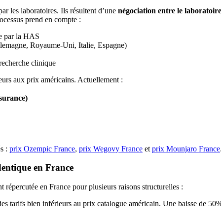
r les laboratoires. Ils résultent d’une
négociation entre le laboratoi
rocessus prend en compte :
e par la HAS
lemagne, Royaume-Uni, Italie, Espagne)
recherche clinique
eurs aux prix américains. Actuellement :
surance)
és :
prix Ozempic France
,
prix Wegovy France
et
prix Mounjaro France
identique en France
épercutée en France pour plusieurs raisons structurelles :
es tarifs bien inférieurs au prix catalogue américain. Une baisse de 50