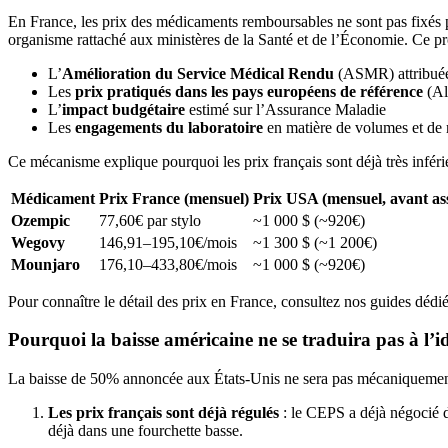
En France, les prix des médicaments remboursables ne sont pas fixés pa
organisme rattaché aux ministères de la Santé et de l’Économie. Ce p
L’
Amélioration du Service Médical Rendu
(ASMR) attribué
Les
prix pratiqués dans les pays européens de référence
(Al
L’
impact budgétaire
estimé sur l’Assurance Maladie
Les
engagements du laboratoire
en matière de volumes et de 
Ce mécanisme explique pourquoi les prix français sont déjà très inféri
Médicament
Prix France (mensuel)
Prix USA (mensuel, avant as
Ozempic
77,60€ par stylo
~1 000 $ (~920€)
Wegovy
146,91–195,10€/mois
~1 300 $ (~1 200€)
Mounjaro
176,10–433,80€/mois
~1 000 $ (~920€)
Pour connaître le détail des prix en France, consultez nos guides dédi
Pourquoi la baisse américaine ne se traduira pas à l’
La baisse de 50% annoncée aux États-Unis ne sera pas mécaniquement r
Les prix français sont déjà régulés
: le CEPS a déjà négocié d
déjà dans une fourchette basse.