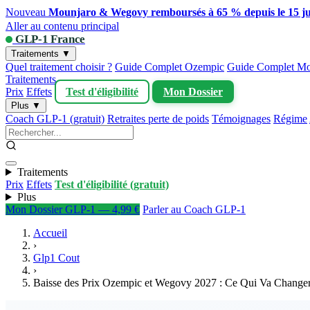
Nouveau
Mounjaro & Wegovy remboursés à 65 % depuis le 15 ju
Aller au contenu principal
GLP-1 France
Traitements ▼
Quel traitement choisir ?
Guide Complet Ozempic
Guide Complet Mo
Traitements
Prix
Effets
Test d'éligibilité
Mon Dossier
Plus ▼
Coach GLP-1 (gratuit)
Retraites perte de poids
Témoignages
Régime
Traitements
Prix
Effets
Test d'éligibilité (gratuit)
Plus
Mon Dossier GLP-1 — 4,99 €
Parler au Coach GLP-1
Accueil
›
Glp1 Cout
›
Baisse des Prix Ozempic et Wegovy 2027 : Ce Qui Va Changer