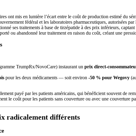
ires ont mis en lumière l’écart entre le coût de production estimé du sém
gouvernement fédéral et les laboratoires pharmaceutiques, autorisées par 
ionné ses traitements à base de tirzépatide à des prix inférieurs, captant
eporté ou abandonné leur traitement en raison du coût, créant une pressi
s
programme TrumpRx/NovoCare) instaurant un
prix direct-consommateu
ois
pour les deux médicaments — soit environ
-50 % pour Wegovy
(au
 réellement payé par les patients américains, qui bénéficient souvent d
nt le coût pour les patients sans couverture ou avec une couverture par
ix radicalement différents
ce