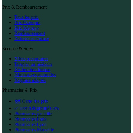
Prix & Remboursement
Tous les prix
Prix Ozempic
Prix Wegovy
Remboursement
Acheter en France
Sécurité & Suivi
Effets secondaires
Trouver un médecin
Recherche clinique
Alternatives naturelles
Régimes adaptés
Pharmacies & Prix
🗺️ Carte des prix
✅ Test d'éligibilité 65%
Pharmacies par ville
Pharmacies Paris
Pharmacies Lyon
Pharmacies Marseille