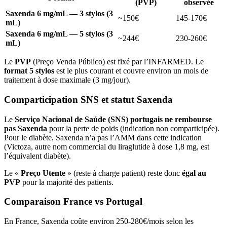
(PVP)
observée
Saxenda 6 mg/mL — 3 stylos (3
~150€
145-170€
mL)
Saxenda 6 mg/mL — 5 stylos (3
~244€
230-260€
mL)
Le
PVP
(Preço Venda Público) est fixé par l’INFARMED. Le
format 5 stylos
est le plus courant et couvre environ un mois de
traitement à dose maximale (3 mg/jour).
Comparticipation SNS et statut Saxenda
Le
Serviço Nacional de Saúde (SNS) portugais ne rembourse
pas Saxenda
pour la perte de poids (indication non comparticipée).
Pour le diabète, Saxenda n’a pas l’AMM dans cette indication
(Victoza, autre nom commercial du liraglutide à dose 1,8 mg, est
l’équivalent diabète).
Le «
Preço Utente
» (reste à charge patient) reste donc
égal au
PVP
pour la majorité des patients.
Comparaison France vs Portugal
En France, Saxenda coûte environ 250-280€/mois selon les