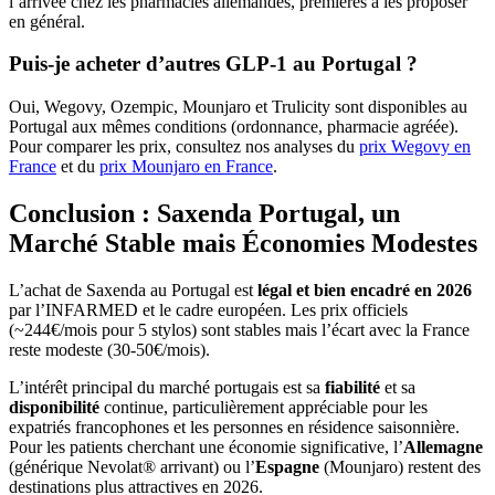
l’arrivée chez les pharmacies allemandes, premières à les proposer
en général.
Puis-je acheter d’autres GLP-1 au Portugal ?
Oui, Wegovy, Ozempic, Mounjaro et Trulicity sont disponibles au
Portugal aux mêmes conditions (ordonnance, pharmacie agréée).
Pour comparer les prix, consultez nos analyses du
prix Wegovy en
France
et du
prix Mounjaro en France
.
Conclusion : Saxenda Portugal, un
Marché Stable mais Économies Modestes
L’achat de Saxenda au Portugal est
légal et bien encadré en 2026
par l’INFARMED et le cadre européen. Les prix officiels
(~244€/mois pour 5 stylos) sont stables mais l’écart avec la France
reste modeste (30-50€/mois).
L’intérêt principal du marché portugais est sa
fiabilité
et sa
disponibilité
continue, particulièrement appréciable pour les
expatriés francophones et les personnes en résidence saisonnière.
Pour les patients cherchant une économie significative, l’
Allemagne
(générique Nevolat® arrivant) ou l’
Espagne
(Mounjaro) restent des
destinations plus attractives en 2026.