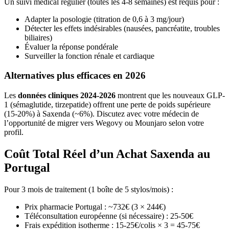
Un suivi médical régulier (toutes les 4-8 semaines) est requis pour :
Adapter la posologie (titration de 0,6 à 3 mg/jour)
Détecter les effets indésirables (nausées, pancréatite, troubles
biliaires)
Évaluer la réponse pondérale
Surveiller la fonction rénale et cardiaque
Alternatives plus efficaces en 2026
Les
données cliniques 2024-2026
montrent que les nouveaux GLP-
1 (sémaglutide, tirzepatide) offrent une perte de poids supérieure
(15-20%) à Saxenda (~6%). Discutez avec votre médecin de
l’opportunité de migrer vers Wegovy ou Mounjaro selon votre
profil.
Coût Total Réel d’un Achat Saxenda au
Portugal
Pour 3 mois de traitement (1 boîte de 5 stylos/mois) :
Prix pharmacie Portugal : ~732€ (3 × 244€)
Téléconsultation européenne (si nécessaire) : 25-50€
Frais expédition isotherme : 15-25€/colis × 3 = 45-75€