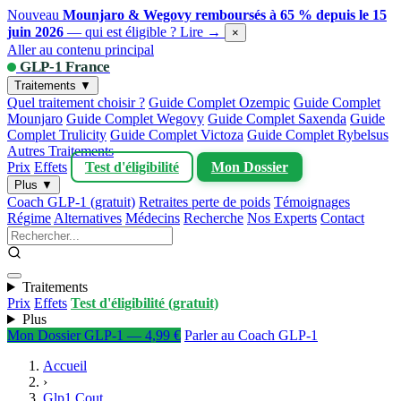
Nouveau
Mounjaro & Wegovy remboursés à 65 % depuis le 15
juin 2026
— qui est éligible ?
Lire →
×
Aller au contenu principal
GLP-1 France
Traitements ▼
Quel traitement choisir ?
Guide Complet Ozempic
Guide Complet
Mounjaro
Guide Complet Wegovy
Guide Complet Saxenda
Guide
Complet Trulicity
Guide Complet Victoza
Guide Complet Rybelsus
Autres Traitements
Prix
Effets
Test d'éligibilité
Mon Dossier
Plus ▼
Coach GLP-1 (gratuit)
Retraites perte de poids
Témoignages
Régime
Alternatives
Médecins
Recherche
Nos Experts
Contact
Traitements
Prix
Effets
Test d'éligibilité (gratuit)
Plus
Mon Dossier GLP-1 — 4,99 €
Parler au Coach GLP-1
Accueil
›
Glp1 Cout