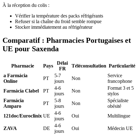
À la réception du colis :
Vérifier la température des packs réfrigérants
Refuser si la chaîne du froid semble rompue
Stocker immédiatement au réfrigérateur
Comparatif : Pharmacies Portugaises et
UE pour Saxenda
Délai
Pharmacie
Pays
Téléconsultation
Particularité
FR
a Farmácia
5-7
Service
PT
Non
Online
jours
francophone
4-6
Format 3 et 5
Farmácia Clabel
PT
Non
jours
stylos
Farmácia
5-8
Spécialiste
PT
Non
Amparo
jours
obésité
4-6
121doc/Euroclinix
UE
Oui
Multilingue
jours
4-6
ZAVA
DE
Oui
Médecin UE
jours