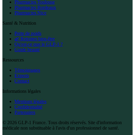
Pharmacies Toulouse
Pharmacies Bordeaux
Pharmacies Nice
Santé & Nutrition
Perte de poids
🌿 Retraites bien-être
Qu'est-ce que le GLP-1 ?
Guide beauté
Ressources
Témoignages
Experts
Contact
Informations légales
Mentions légales
Confidentialité
Partenaires
© 2026 GLP-1 France. Tous droits réservés. Site d'information
médicale non substituable à l'avis d'un professionnel de santé.