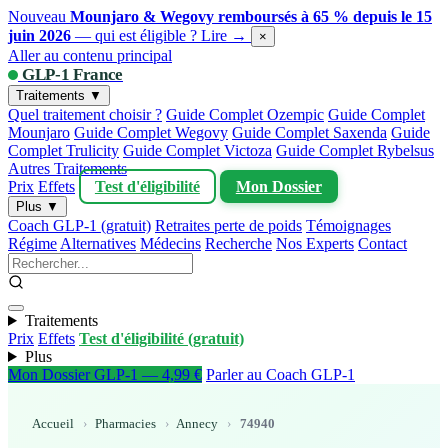
Nouveau
Mounjaro & Wegovy remboursés à 65 % depuis le 15
juin 2026
— qui est éligible ?
Lire →
×
Aller au contenu principal
GLP-1 France
Traitements ▼
Quel traitement choisir ?
Guide Complet Ozempic
Guide Complet
Mounjaro
Guide Complet Wegovy
Guide Complet Saxenda
Guide
Complet Trulicity
Guide Complet Victoza
Guide Complet Rybelsus
Autres Traitements
Prix
Effets
Test d'éligibilité
Mon Dossier
Plus ▼
Coach GLP-1 (gratuit)
Retraites perte de poids
Témoignages
Régime
Alternatives
Médecins
Recherche
Nos Experts
Contact
Traitements
Prix
Effets
Test d'éligibilité (gratuit)
Plus
Mon Dossier GLP-1 — 4,99 €
Parler au Coach GLP-1
Accueil
›
Pharmacies
›
Annecy
›
74940