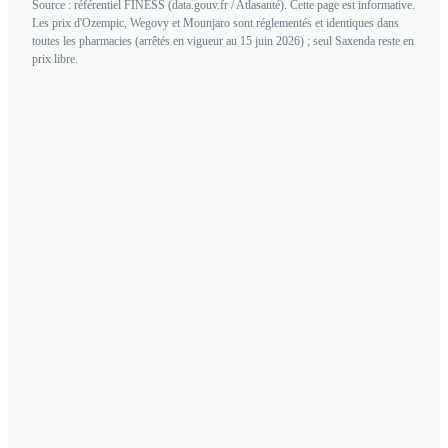
Source : référentiel FINESS (data.gouv.fr / Atlasanté). Cette page est informative.
Les prix d'Ozempic, Wegovy et Mounjaro sont réglementés et identiques dans
toutes les pharmacies (arrêtés en vigueur au 15 juin 2026) ; seul Saxenda reste en
prix libre.