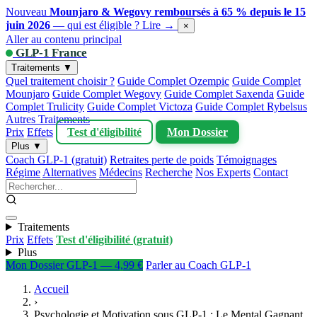
Nouveau
Mounjaro & Wegovy remboursés à 65 % depuis le 15
juin 2026
— qui est éligible ?
Lire →
×
Aller au contenu principal
GLP-1 France
Traitements ▼
Quel traitement choisir ?
Guide Complet Ozempic
Guide Complet
Mounjaro
Guide Complet Wegovy
Guide Complet Saxenda
Guide
Complet Trulicity
Guide Complet Victoza
Guide Complet Rybelsus
Autres Traitements
Prix
Effets
Test d'éligibilité
Mon Dossier
Plus ▼
Coach GLP-1 (gratuit)
Retraites perte de poids
Témoignages
Régime
Alternatives
Médecins
Recherche
Nos Experts
Contact
Traitements
Prix
Effets
Test d'éligibilité (gratuit)
Plus
Mon Dossier GLP-1 — 4,99 €
Parler au Coach GLP-1
Accueil
›
Psychologie et Motivation sous GLP-1 : Le Mental Gagnant