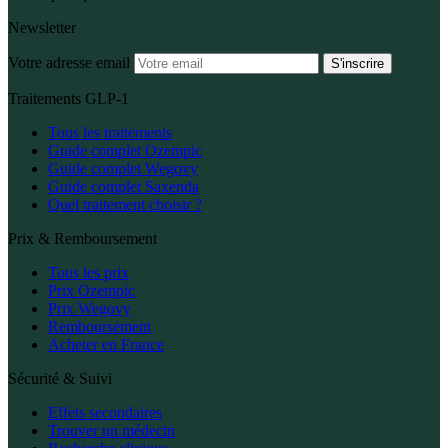
Newsletter
Votre adresse email
S'inscrire
Traitements GLP-1
Tous les traitements
Guide complet Ozempic
Guide complet Wegovy
Guide complet Saxenda
Quel traitement choisir ?
Prix & Remboursement
Tous les prix
Prix Ozempic
Prix Wegovy
Remboursement
Acheter en France
Sécurité & Suivi
Effets secondaires
Trouver un médecin