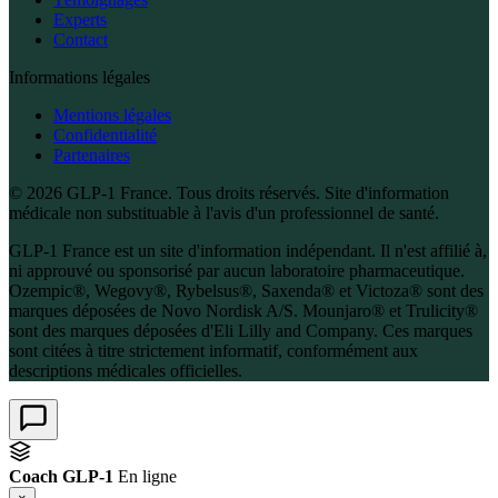
Experts
Contact
Informations légales
Mentions légales
Confidentialité
Partenaires
© 2026 GLP-1 France. Tous droits réservés. Site d'information
médicale non substituable à l'avis d'un professionnel de santé.
GLP-1 France est un site d'information indépendant. Il n'est affilié à,
ni approuvé ou sponsorisé par aucun laboratoire pharmaceutique.
Ozempic®, Wegovy®, Rybelsus®, Saxenda® et Victoza® sont des
marques déposées de Novo Nordisk A/S. Mounjaro® et Trulicity®
sont des marques déposées d'Eli Lilly and Company. Ces marques
sont citées à titre strictement informatif, conformément aux
descriptions médicales officielles.
Coach GLP-1
En ligne