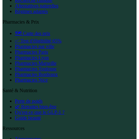
Recherche clinique
Alternatives naturelles
Régimes adaptés
Pharmacies & Prix
🗺️ Carte des prix
✅ Test d'éligibilité 65%
Pharmacies par ville
Pharmacies Paris
Pharmacies Lyon
Pharmacies Marseille
Pharmacies Toulouse
Pharmacies Bordeaux
Pharmacies Nice
Santé & Nutrition
Perte de poids
🌿 Retraites bien-être
Qu'est-ce que le GLP-1 ?
Guide beauté
Ressources
Témoignages