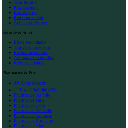
Tous les prix
Prix Ozempic
Prix Wegovy
Remboursement
Acheter en France
Sécurité & Suivi
Effets secondaires
Trouver un médecin
Recherche clinique
Alternatives naturelles
Régimes adaptés
Pharmacies & Prix
🗺️ Carte des prix
✅ Test d'éligibilité 65%
Pharmacies par ville
Pharmacies Paris
Pharmacies Lyon
Pharmacies Marseille
Pharmacies Toulouse
Pharmacies Bordeaux
Pharmacies Nice