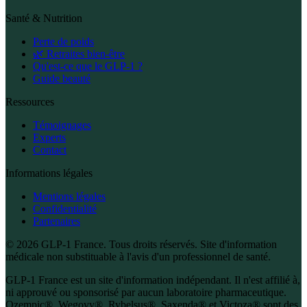
Santé & Nutrition
Perte de poids
🌿 Retraites bien-être
Qu'est-ce que le GLP-1 ?
Guide beauté
Ressources
Témoignages
Experts
Contact
Informations légales
Mentions légales
Confidentialité
Partenaires
© 2026 GLP-1 France. Tous droits réservés. Site d'information
médicale non substituable à l'avis d'un professionnel de santé.
GLP-1 France est un site d'information indépendant. Il n'est affilié à,
ni approuvé ou sponsorisé par aucun laboratoire pharmaceutique.
Ozempic®, Wegovy®, Rybelsus®, Saxenda® et Victoza® sont des