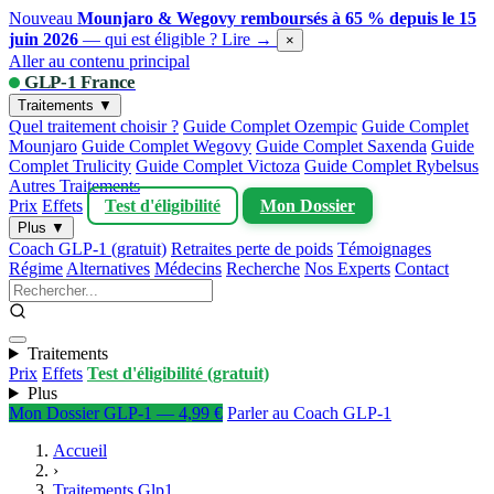
Nouveau
Mounjaro & Wegovy remboursés à 65 % depuis le 15
juin 2026
— qui est éligible ?
Lire →
×
Aller au contenu principal
GLP-1 France
Traitements ▼
Quel traitement choisir ?
Guide Complet Ozempic
Guide Complet
Mounjaro
Guide Complet Wegovy
Guide Complet Saxenda
Guide
Complet Trulicity
Guide Complet Victoza
Guide Complet Rybelsus
Autres Traitements
Prix
Effets
Test d'éligibilité
Mon Dossier
Plus ▼
Coach GLP-1 (gratuit)
Retraites perte de poids
Témoignages
Régime
Alternatives
Médecins
Recherche
Nos Experts
Contact
Traitements
Prix
Effets
Test d'éligibilité (gratuit)
Plus
Mon Dossier GLP-1 — 4,99 €
Parler au Coach GLP-1
Accueil
›
Traitements Glp1