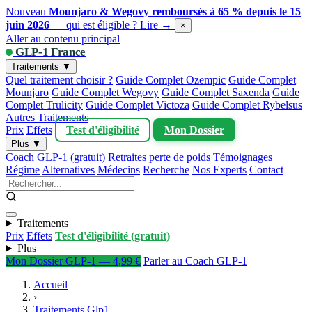
Nouveau
Mounjaro & Wegovy remboursés à 65 % depuis le 15
juin 2026
— qui est éligible ?
Lire →
×
Aller au contenu principal
GLP-1 France
Traitements ▼
Quel traitement choisir ?
Guide Complet Ozempic
Guide Complet
Mounjaro
Guide Complet Wegovy
Guide Complet Saxenda
Guide
Complet Trulicity
Guide Complet Victoza
Guide Complet Rybelsus
Autres Traitements
Prix
Effets
Test d'éligibilité
Mon Dossier
Plus ▼
Coach GLP-1 (gratuit)
Retraites perte de poids
Témoignages
Régime
Alternatives
Médecins
Recherche
Nos Experts
Contact
Traitements
Prix
Effets
Test d'éligibilité (gratuit)
Plus
Mon Dossier GLP-1 — 4,99 €
Parler au Coach GLP-1
Accueil
›
Traitements Glp1