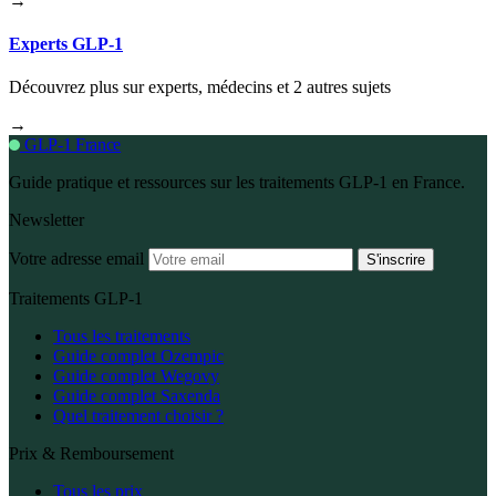
→
Experts GLP-1
Découvrez plus sur experts, médecins et 2 autres sujets
→
GLP-1 France
Guide pratique et ressources sur les traitements GLP-1 en France.
Newsletter
Votre adresse email
S'inscrire
Traitements GLP-1
Tous les traitements
Guide complet Ozempic
Guide complet Wegovy
Guide complet Saxenda
Quel traitement choisir ?
Prix & Remboursement
Tous les prix