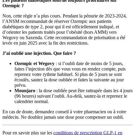
Les patients diabétiques sont-ils toujours prioritaires sur
Ozempic ?
Non, cette règle n’a plus cours. Pendant la pénurie de 2023-2024,
l’ANSM recommandait de réserver Ozempic aux patients
diabétiques de type 2, pour qui il est officiellement indiqué, et
d’orienter les patients traités pour l’obésité (hors AMM) vers
Wegovy ou Saxenda. Cette recommandation de priorisation a été
levée en juin 2025 avec la fin des restrictions.
J’ai oublié une injection. Que faire ?
Ozempic et Wegovy
: si l’oubli date de moins de 5 jours,
faites l’injection dès que vous vous en rendez compte, puis
reprenez votre rythme habituel. Si plus de 5 jours se sont
écoulés, sautez la dose oubliée et faites la suivante au jour
prévu.
Mounjaro
: la dose oubliée peut être rattrapée dans les 4 jours
(96 heures) suivant l’oubli. Au-delà, sautez-la et reprenez le
calendrier normal.
En cas de doute, demandez conseil à votre pharmacien ou à votre
médecin. Ne doublez jamais une dose pour compenser un oubli.
Pour en savoir plus sur les
conditions de prescription GLP-1 en