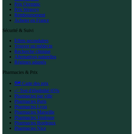
Prix Ozempic
Prix Wegovy
Remboursement
Acheter en France
Sécurité & Suivi
Effets secondaires
Trouver un médecin
Recherche clinique
Alternatives naturelles
Régimes adaptés
Pharmacies & Prix
🗺️ Carte des prix
✅ Test d'éligibilité 65%
Pharmacies par ville
Pharmacies Paris
Pharmacies Lyon
Pharmacies Marseille
Pharmacies Toulouse
Pharmacies Bordeaux
Pharmacies Nice