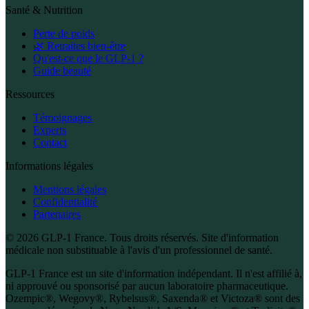
Santé & Nutrition
Perte de poids
🌿 Retraites bien-être
Qu'est-ce que le GLP-1 ?
Guide beauté
Ressources
Témoignages
Experts
Contact
Informations légales
Mentions légales
Confidentialité
Partenaires
© 2026 GLP-1 France. Tous droits réservés. Site d'information
médicale non substituable à l'avis d'un professionnel de santé.
GLP-1 France est un site d'information indépendant. Il n'est affilié à,
ni approuvé ou sponsorisé par aucun laboratoire pharmaceutique.
Ozempic®, Wegovy®, Rybelsus®, Saxenda® et Victoza® sont des