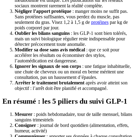
métabolisme est unique. Les publications sur les réseaux
sociaux montrent rarement la réalité complète.
Négliger l’apport protéique
: manger moins ne suffit pas.
Sans protéines suffisantes, vous perdez du muscle, pas
seulement du gras. Visez 1,2 à 1,5 g de
protéines
par kg de
poids corporel par jour.
Oublier les bilans sanguins
: les GLP-1 sont bien tolérés,
mais un suivi biologique régulier reste indispensable pour
détecter précocement toute anomalie.
Modifier sa dose sans avis médical
: que ce soit pour
accélérer les résultats ou économiser des stylos,
l’automédication est dangereuse.
Ignorer les signaux de son corps
: une fatigue inhabituelle,
une chute de cheveux ou un moral en berne méritent une
consultation, pas un haussement d’épaules.
Arrêter le traitement brutalement
après avoir atteint son
objectif : l’arrêt doit être planifié et accompagné.
En résumé : les 5 piliers du suivi GLP-1
Mesurer
: poids hebdomadaire, tour de taille mensuel, bilans
sanguins trimestriels
Consigner
: journal de bord quotidien (alimentation, effets,
humeur, activité)
Communiquer
: apporter ses données à chaque consultation,