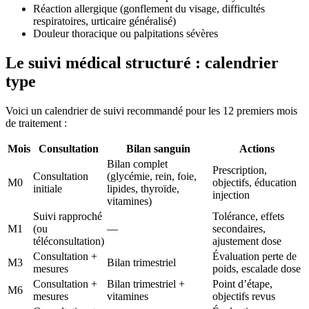
Réaction allergique (gonflement du visage, difficultés
respiratoires, urticaire généralisé)
Douleur thoracique ou palpitations sévères
Le suivi médical structuré : calendrier
type
Voici un calendrier de suivi recommandé pour les 12 premiers mois
de traitement :
Mois
Consultation
Bilan sanguin
Actions
Bilan complet
Prescription,
Consultation
(glycémie, rein, foie,
M0
objectifs, éducation
initiale
lipides, thyroïde,
injection
vitamines)
Suivi rapproché
Tolérance, effets
M1
(ou
—
secondaires,
téléconsultation)
ajustement dose
Consultation +
Évaluation perte de
M3
Bilan trimestriel
mesures
poids, escalade dose
Consultation +
Bilan trimestriel +
Point d’étape,
M6
mesures
vitamines
objectifs revus