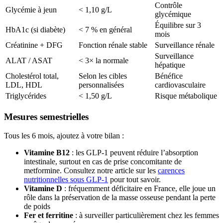
Contrôle
Glycémie à jeun
< 1,10 g/L
glycémique
Équilibre sur 3
HbA1c (si diabète)
< 7 % en général
mois
Créatinine + DFG
Fonction rénale stable
Surveillance rénale
Surveillance
ALAT / ASAT
< 3× la normale
hépatique
Cholestérol total,
Selon les cibles
Bénéfice
LDL, HDL
personnalisées
cardiovasculaire
Triglycérides
< 1,50 g/L
Risque métabolique
Mesures semestrielles
Tous les 6 mois, ajoutez à votre bilan :
Vitamine B12
: les GLP-1 peuvent réduire l’absorption
intestinale, surtout en cas de prise concomitante de
metformine. Consultez notre article sur les
carences
nutritionnelles sous GLP-1
pour tout savoir.
Vitamine D
: fréquemment déficitaire en France, elle joue un
rôle dans la préservation de la masse osseuse pendant la perte
de poids
Fer et ferritine
: à surveiller particulièrement chez les femmes