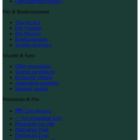
Quel traitement choisir ?
Prix & Remboursement
Tous les prix
Prix Ozempic
Prix Wegovy
Remboursement
Acheter en France
Sécurité & Suivi
Effets secondaires
Trouver un médecin
Recherche clinique
Alternatives naturelles
Régimes adaptés
Pharmacies & Prix
🗺️ Carte des prix
✅ Test d'éligibilité 65%
Pharmacies par ville
Pharmacies Paris
Pharmacies Lyon