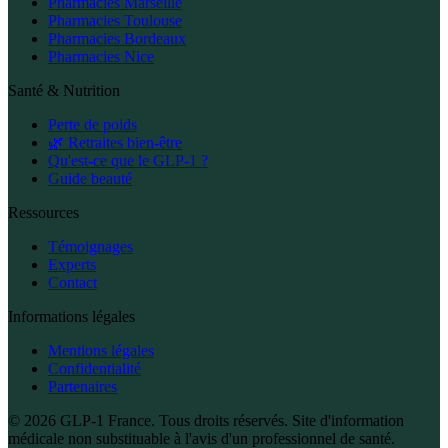
Pharmacies Marseille
Pharmacies Toulouse
Pharmacies Bordeaux
Pharmacies Nice
Santé & Nutrition
Perte de poids
🌿 Retraites bien-être
Qu'est-ce que le GLP-1 ?
Guide beauté
Ressources
Témoignages
Experts
Contact
Informations légales
Mentions légales
Confidentialité
Partenaires
© 2026 GLP-1 France. Tous droits réservés. Site d'information
médicale non substituable à l'avis d'un professionnel de santé.