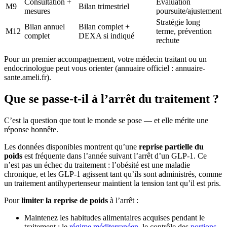
Consultation +
Évaluation
M9
Bilan trimestriel
mesures
poursuite/ajustement
Stratégie long
Bilan annuel
Bilan complet +
M12
terme, prévention
complet
DEXA si indiqué
rechute
Pour un premier accompagnement, votre médecin traitant ou un
endocrinologue peut vous orienter (annuaire officiel : annuaire-
sante.ameli.fr).
Que se passe-t-il à l’arrêt du traitement ?
C’est la question que tout le monde se pose — et elle mérite une
réponse honnête.
Les données disponibles montrent qu’une
reprise partielle du
poids
est fréquente dans l’année suivant l’arrêt d’un GLP-1. Ce
n’est pas un échec du traitement : l’obésité est une maladie
chronique, et les GLP-1 agissent tant qu’ils sont administrés, comme
un traitement antihypertenseur maintient la tension tant qu’il est pris.
Pour
limiter la reprise de poids
à l’arrêt :
Maintenez les habitudes alimentaires acquises pendant le
traitement : le
régime méditerranéen
, le contrôle des
portions