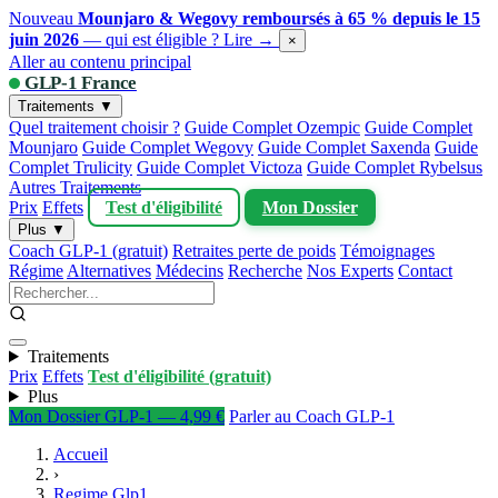
Nouveau
Mounjaro & Wegovy remboursés à 65 % depuis le 15
juin 2026
— qui est éligible ?
Lire →
×
Aller au contenu principal
GLP-1 France
Traitements ▼
Quel traitement choisir ?
Guide Complet Ozempic
Guide Complet
Mounjaro
Guide Complet Wegovy
Guide Complet Saxenda
Guide
Complet Trulicity
Guide Complet Victoza
Guide Complet Rybelsus
Autres Traitements
Prix
Effets
Test d'éligibilité
Mon Dossier
Plus ▼
Coach GLP-1 (gratuit)
Retraites perte de poids
Témoignages
Régime
Alternatives
Médecins
Recherche
Nos Experts
Contact
Traitements
Prix
Effets
Test d'éligibilité (gratuit)
Plus
Mon Dossier GLP-1 — 4,99 €
Parler au Coach GLP-1
Accueil
›
Regime Glp1