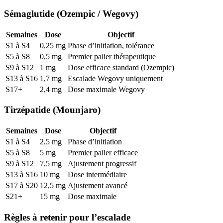
Sémaglutide (Ozempic / Wegovy)
Semaines
Dose
Objectif
S1 à S4
0,25 mg
Phase d’initiation, tolérance
S5 à S8
0,5 mg
Premier palier thérapeutique
S9 à S12
1 mg
Dose efficace standard (Ozempic)
S13 à S16
1,7 mg
Escalade Wegovy uniquement
S17+
2,4 mg
Dose maximale Wegovy
Tirzépatide (Mounjaro)
Semaines
Dose
Objectif
S1 à S4
2,5 mg
Phase d’initiation
S5 à S8
5 mg
Premier palier efficace
S9 à S12
7,5 mg
Ajustement progressif
S13 à S16
10 mg
Dose intermédiaire
S17 à S20
12,5 mg
Ajustement avancé
S21+
15 mg
Dose maximale
Règles à retenir pour l’escalade