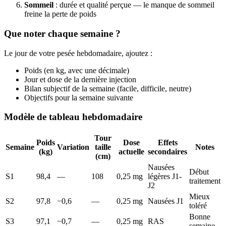
Sommeil
: durée et qualité perçue — le manque de sommeil
freine la perte de poids
Que noter chaque semaine ?
Le jour de votre pesée hebdomadaire, ajoutez :
Poids (en kg, avec une décimale)
Jour et dose de la dernière injection
Bilan subjectif de la semaine (facile, difficile, neutre)
Objectifs pour la semaine suivante
Modèle de tableau hebdomadaire
Tour
Poids
Dose
Effets
Semaine
Variation
taille
Notes
(kg)
actuelle
secondaires
(cm)
Nausées
Début
S1
98,4
—
108
0,25 mg
légères J1-
traitement
J2
Mieux
S2
97,8
−0,6
—
0,25 mg
Nausées J1
toléré
Bonne
S3
97,1
−0,7
—
0,25 mg
RAS
semaine