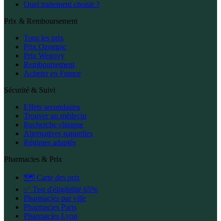
Quel traitement choisir ?
Prix & Remboursement
Tous les prix
Prix Ozempic
Prix Wegovy
Remboursement
Acheter en France
Sécurité & Suivi
Effets secondaires
Trouver un médecin
Recherche clinique
Alternatives naturelles
Régimes adaptés
Pharmacies & Prix
🗺️ Carte des prix
✅ Test d'éligibilité 65%
Pharmacies par ville
Pharmacies Paris
Pharmacies Lyon