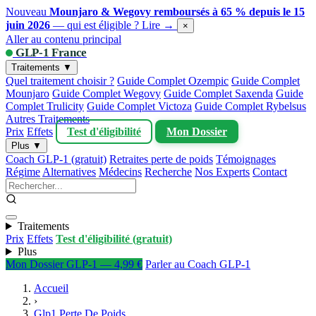
Nouveau
Mounjaro & Wegovy remboursés à 65 % depuis le 15
juin 2026
— qui est éligible ?
Lire →
×
Aller au contenu principal
GLP-1 France
Traitements ▼
Quel traitement choisir ?
Guide Complet Ozempic
Guide Complet
Mounjaro
Guide Complet Wegovy
Guide Complet Saxenda
Guide
Complet Trulicity
Guide Complet Victoza
Guide Complet Rybelsus
Autres Traitements
Prix
Effets
Test d'éligibilité
Mon Dossier
Plus ▼
Coach GLP-1 (gratuit)
Retraites perte de poids
Témoignages
Régime
Alternatives
Médecins
Recherche
Nos Experts
Contact
Traitements
Prix
Effets
Test d'éligibilité (gratuit)
Plus
Mon Dossier GLP-1 — 4,99 €
Parler au Coach GLP-1
Accueil
›
Glp1 Perte De Poids