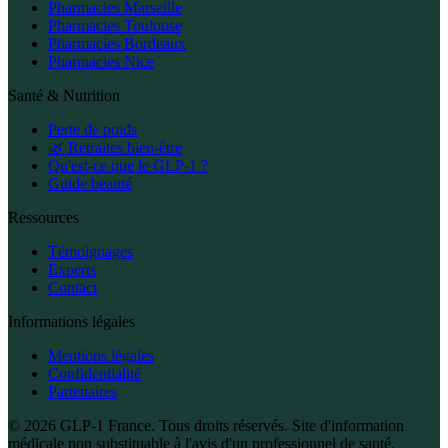
Pharmacies Marseille
Pharmacies Toulouse
Pharmacies Bordeaux
Pharmacies Nice
Santé & Nutrition
Perte de poids
🌿 Retraites bien-être
Qu'est-ce que le GLP-1 ?
Guide beauté
Ressources
Témoignages
Experts
Contact
Informations légales
Mentions légales
Confidentialité
Partenaires
© 2026 GLP-1 France. Tous droits réservés. Site d'information
médicale non substituable à l'avis d'un professionnel de santé.