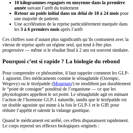
10 kilogrammes regagnés en moyenne dans la première
année
suivant l’arrêt du traitement
Retour au poids initial dans un délai de 18 à 24 mois
pour
une majorité de patients
Une accélération de la reprise particulièrement marquée dans
les
3 à 6 premiers mois
après l’arrêt
Ces chiffres sont d’autant plus significatifs qu’ils contrastent avec la
vitesse de reprise après un régime seul, qui tend à être plus
progressive — même si le résultat final à 2 ans est souvent similaire.
Pourquoi c’est si rapide ? La biologie du rebond
Pour comprendre ce phénomène, il faut rappeler comment les GLP-
1 agissent. Des médicaments comme le sémaglutide (Ozempic,
Wegovy) ou le tirzépatide (
Mounjaro
/) ne modifient pas durablement
le “point de consigne” pondéral de l’organisme — ce que les
physiologistes appellent le
set point
. Le sémaglutide agit en mimant
l’action de l’hormone GLP-1 naturelle, tandis que le tirzépatide est
un double agoniste qui mime à la fois le GLP-1 et le GIP, pour
réduire l’appétit et ralentir la vidange gastrique.
Quand le médicament est arrêté, ces effets disparaissent rapidement.
Le corps reprend ses réflexes biologiques originels :