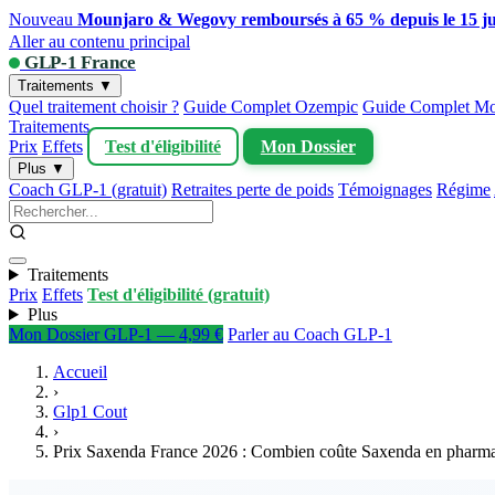
Nouveau
Mounjaro & Wegovy remboursés à 65 % depuis le 15 ju
Aller au contenu principal
GLP-1 France
Traitements ▼
Quel traitement choisir ?
Guide Complet Ozempic
Guide Complet Mo
Traitements
Prix
Effets
Test d'éligibilité
Mon Dossier
Plus ▼
Coach GLP-1 (gratuit)
Retraites perte de poids
Témoignages
Régime
Traitements
Prix
Effets
Test d'éligibilité (gratuit)
Plus
Mon Dossier GLP-1 — 4,99 €
Parler au Coach GLP-1
Accueil
›
Glp1 Cout
›
Prix Saxenda France 2026 : Combien coûte Saxenda en pharma