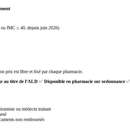
ement
 ou IMC ≥ 40, depuis juin 2026)
 prix est libre et fixé par chaque pharmacie.
ge au titre de l’ALD
✅
Disponible en pharmacie sur ordonnance
tionniste ou médecin traitant
ursé
édicaments non remboursés