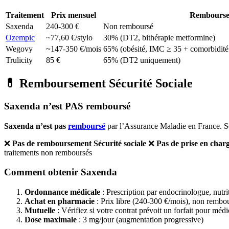
Traitement
Prix mensuel
Rembours
Saxenda
240-300 €
Non remboursé
Ozempic
~77,60 €/stylo
30% (DT2, bithérapie metformine)
Wegovy
~147-350 €/mois
65% (obésité, IMC ≥ 35 + comorbidité
Trulicity
85 €
65% (DT2 uniquement)
💊 Remboursement Sécurité Sociale
Saxenda n’est PAS remboursé
Saxenda n’est pas
remboursé
par l’Assurance Maladie en France. Son
❌
Pas de remboursement Sécurité sociale
❌
Pas de prise en char
traitements non remboursés
Comment obtenir Saxenda
Ordonnance médicale
: Prescription par endocrinologue, nutri
Achat en pharmacie
: Prix libre (240-300 €/mois), non rembo
Mutuelle
: Vérifiez si votre contrat prévoit un forfait pour m
Dose maximale
: 3 mg/jour (augmentation progressive)