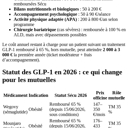
remboursées Sécu
Bilans nutritionnels et biologiques
: 50 à 200 €
Accompagnement psychologique
: 50 à 90 €/séance
Activité physique adaptée (APA)
: 200 à 800 €/an selon
programme
Chirurgie bariatrique
(cas sévères) : remboursée à 100 % en
ALD, mais avec dépassements possibles
Le coût annuel restant à charge pour un patient suivant un traitement
GLP-1 remboursé à 65 %, hors mutuelle, peut atteindre
2 000 à 3
000 €
la première année (ticket modérateur + frais
d’accompagnement).
Statut des GLP-1 en 2026 : ce qui change
pour les mutuelles
Prix
Rôle
Médicament
Indication
Statut Sécu 2026
officine
mutuelle
Remboursé 65 %
147–
Wegovy
TM 35
Obésité
(depuis 15/06/2026,
350
(sémaglutide)
%
sous conditions)
€/mois
Remboursé 65 %
176–
Mounjaro
TM 35
Obésité
(depuis 15/06/2026,
433