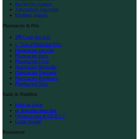
Recherche clinique
Alternatives naturelles
Régimes adaptés
Pharmacies & Prix
🗺️ Carte des prix
✅ Test d'éligibilité 65%
Pharmacies par ville
Pharmacies Paris
Pharmacies Lyon
Pharmacies Marseille
Pharmacies Toulouse
Pharmacies Bordeaux
Pharmacies Nice
Santé & Nutrition
Perte de poids
🌿 Retraites bien-être
Qu'est-ce que le GLP-1 ?
Guide beauté
Ressources