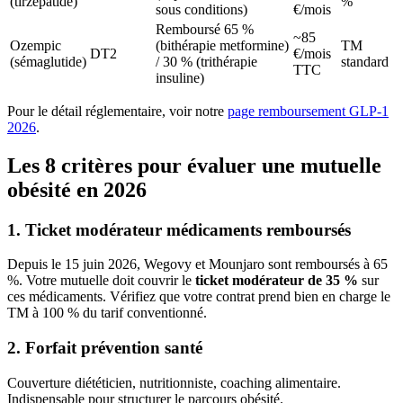
(tirzépatide)
%
sous conditions)
€/mois
Remboursé 65 %
~85
Ozempic
(bithérapie metformine)
TM
DT2
€/mois
(sémaglutide)
/ 30 % (trithérapie
standard
TTC
insuline)
Pour le détail réglementaire, voir notre
page remboursement GLP-1
2026
.
Les 8 critères pour évaluer une mutuelle
obésité en 2026
1. Ticket modérateur médicaments remboursés
Depuis le 15 juin 2026, Wegovy et Mounjaro sont remboursés à 65
%. Votre mutuelle doit couvrir le
ticket modérateur de 35 %
sur
ces médicaments. Vérifiez que votre contrat prend bien en charge le
TM à 100 % du tarif conventionné.
2. Forfait prévention santé
Couverture diététicien, nutritionniste, coaching alimentaire.
Indispensable pour structurer le parcours obésité.