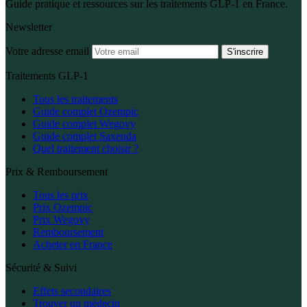
Guide pratique et ressources sur les traitements GLP-1 en France.
Newsletter
Votre adresse email
S'inscrire
Traitements GLP-1
Tous les traitements
Guide complet Ozempic
Guide complet Wegovy
Guide complet Saxenda
Quel traitement choisir ?
Prix & Remboursement
Tous les prix
Prix Ozempic
Prix Wegovy
Remboursement
Acheter en France
Sécurité & Suivi
Effets secondaires
Trouver un médecin