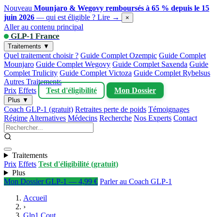
Nouveau
Mounjaro & Wegovy remboursés à 65 % depuis le 15
juin 2026
— qui est éligible ?
Lire →
×
Aller au contenu principal
GLP-1 France
Traitements ▼
Quel traitement choisir ?
Guide Complet Ozempic
Guide Complet
Mounjaro
Guide Complet Wegovy
Guide Complet Saxenda
Guide
Complet Trulicity
Guide Complet Victoza
Guide Complet Rybelsus
Autres Traitements
Prix
Effets
Test d'éligibilité
Mon Dossier
Plus ▼
Coach GLP-1 (gratuit)
Retraites perte de poids
Témoignages
Régime
Alternatives
Médecins
Recherche
Nos Experts
Contact
Traitements
Prix
Effets
Test d'éligibilité (gratuit)
Plus
Mon Dossier GLP-1 — 4,99 €
Parler au Coach GLP-1
Accueil
›
Glp1 Cout