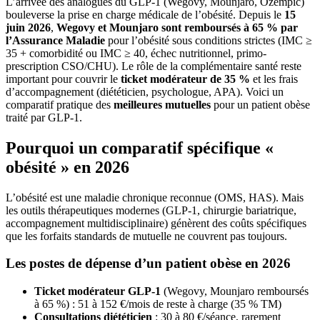
L’arrivée des analogues du GLP-1 (Wegovy, Mounjaro, Ozempic)
bouleverse la prise en charge médicale de l’obésité. Depuis le
15
juin 2026
,
Wegovy et Mounjaro sont remboursés à 65 % par
l’Assurance Maladie
pour l’obésité sous conditions strictes (IMC ≥
35 + comorbidité ou IMC ≥ 40, échec nutritionnel, primo-
prescription CSO/CHU). Le rôle de la complémentaire santé reste
important pour couvrir le
ticket modérateur de 35 %
et les frais
d’accompagnement (diététicien, psychologue, APA). Voici un
comparatif pratique des
meilleures mutuelles
pour un patient obèse
traité par GLP-1.
Pourquoi un comparatif spécifique «
obésité » en 2026
L’obésité est une maladie chronique reconnue (OMS, HAS). Mais
les outils thérapeutiques modernes (GLP-1, chirurgie bariatrique,
accompagnement multidisciplinaire) génèrent des coûts spécifiques
que les forfaits standards de mutuelle ne couvrent pas toujours.
Les postes de dépense d’un patient obèse en 2026
Ticket modérateur GLP-1
(Wegovy, Mounjaro remboursés
à 65 %) : 51 à 152 €/mois de reste à charge (35 % TM)
Consultations diététicien
: 30 à 80 €/séance, rarement