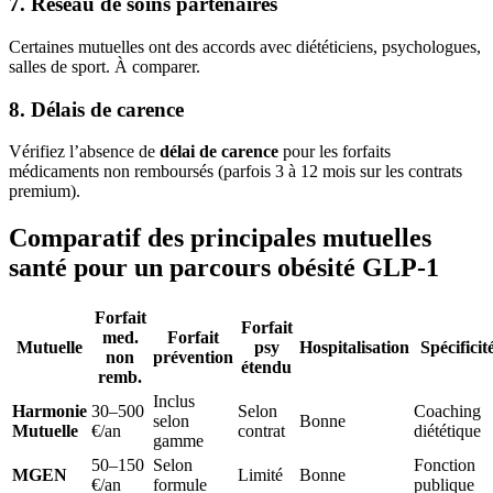
7. Réseau de soins partenaires
Certaines mutuelles ont des accords avec diététiciens, psychologues,
salles de sport. À comparer.
8. Délais de carence
Vérifiez l’absence de
délai de carence
pour les forfaits
médicaments non remboursés (parfois 3 à 12 mois sur les contrats
premium).
Comparatif des principales mutuelles
santé pour un parcours obésité GLP-1
Forfait
Forfait
med.
Forfait
Mutuelle
psy
Hospitalisation
Spécificit
non
prévention
étendu
remb.
Inclus
Harmonie
30–500
Selon
Coaching
selon
Bonne
Mutuelle
€/an
contrat
diététique
gamme
50–150
Selon
Fonction
MGEN
Limité
Bonne
€/an
formule
publique