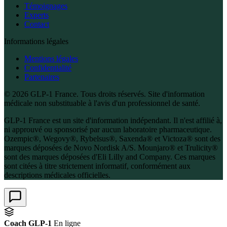
Témoignages
Experts
Contact
Informations légales
Mentions légales
Confidentialité
Partenaires
© 2026 GLP-1 France. Tous droits réservés. Site d'information
médicale non substituable à l'avis d'un professionnel de santé.
GLP-1 France est un site d'information indépendant. Il n'est affilié à,
ni approuvé ou sponsorisé par aucun laboratoire pharmaceutique.
Ozempic®, Wegovy®, Rybelsus®, Saxenda® et Victoza® sont des
marques déposées de Novo Nordisk A/S. Mounjaro® et Trulicity®
sont des marques déposées d'Eli Lilly and Company. Ces marques
sont citées à titre strictement informatif, conformément aux
descriptions médicales officielles.
Coach GLP-1
En ligne