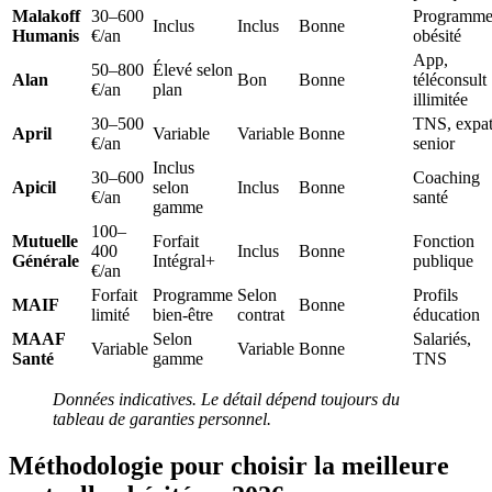
Malakoff
30–600
Programme
Inclus
Inclus
Bonne
Humanis
€/an
obésité
App,
50–800
Élevé selon
Alan
Bon
Bonne
téléconsult
€/an
plan
illimitée
30–500
TNS, expat
April
Variable
Variable
Bonne
€/an
senior
Inclus
30–600
Coaching
Apicil
selon
Inclus
Bonne
€/an
santé
gamme
100–
Mutuelle
Forfait
Fonction
400
Inclus
Bonne
Générale
Intégral+
publique
€/an
Forfait
Programme
Selon
Profils
MAIF
Bonne
limité
bien-être
contrat
éducation
MAAF
Selon
Salariés,
Variable
Variable
Bonne
Santé
gamme
TNS
Données indicatives. Le détail dépend toujours du
tableau de garanties personnel.
Méthodologie pour choisir la meilleure