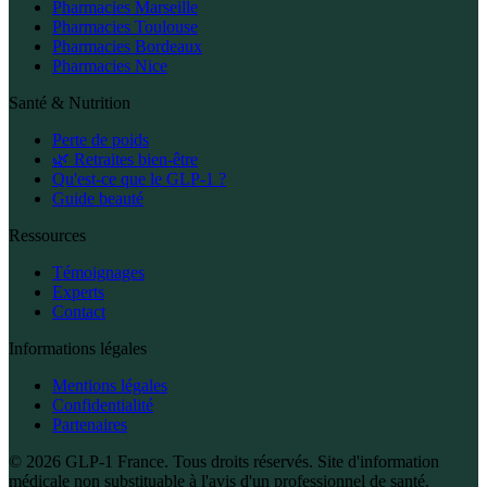
Pharmacies Marseille
Pharmacies Toulouse
Pharmacies Bordeaux
Pharmacies Nice
Santé & Nutrition
Perte de poids
🌿 Retraites bien-être
Qu'est-ce que le GLP-1 ?
Guide beauté
Ressources
Témoignages
Experts
Contact
Informations légales
Mentions légales
Confidentialité
Partenaires
© 2026 GLP-1 France. Tous droits réservés. Site d'information
médicale non substituable à l'avis d'un professionnel de santé.