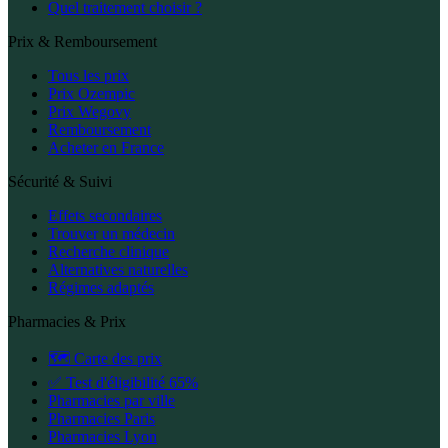
Quel traitement choisir ?
Prix & Remboursement
Tous les prix
Prix Ozempic
Prix Wegovy
Remboursement
Acheter en France
Sécurité & Suivi
Effets secondaires
Trouver un médecin
Recherche clinique
Alternatives naturelles
Régimes adaptés
Pharmacies & Prix
🗺️ Carte des prix
✅ Test d'éligibilité 65%
Pharmacies par ville
Pharmacies Paris
Pharmacies Lyon