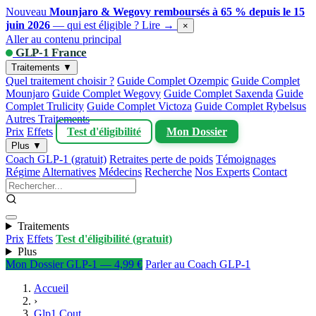
Nouveau
Mounjaro & Wegovy remboursés à 65 % depuis le 15
juin 2026
— qui est éligible ?
Lire →
×
Aller au contenu principal
GLP-1 France
Traitements ▼
Quel traitement choisir ?
Guide Complet Ozempic
Guide Complet
Mounjaro
Guide Complet Wegovy
Guide Complet Saxenda
Guide
Complet Trulicity
Guide Complet Victoza
Guide Complet Rybelsus
Autres Traitements
Prix
Effets
Test d'éligibilité
Mon Dossier
Plus ▼
Coach GLP-1 (gratuit)
Retraites perte de poids
Témoignages
Régime
Alternatives
Médecins
Recherche
Nos Experts
Contact
Traitements
Prix
Effets
Test d'éligibilité (gratuit)
Plus
Mon Dossier GLP-1 — 4,99 €
Parler au Coach GLP-1
Accueil
›
Glp1 Cout