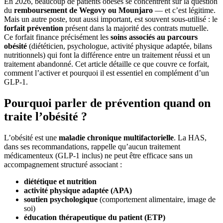
En 2026, beaucoup de patients obèses se concentrent sur la question
du
remboursement de Wegovy ou Mounjaro
— et c’est légitime.
Mais un autre poste, tout aussi important, est souvent sous-utilisé : le
forfait prévention
présent dans la majorité des contrats mutuelle.
Ce forfait finance précisément les
soins associés au parcours
obésité
(diététicien, psychologue, activité physique adaptée, bilans
nutritionnels) qui font la différence entre un traitement réussi et un
traitement abandonné. Cet article détaille ce que couvre ce forfait,
comment l’activer et pourquoi il est essentiel en complément d’un
GLP-1.
Pourquoi parler de prévention quand on
traite l’obésité ?
L’obésité est une
maladie chronique multifactorielle
. La HAS,
dans ses recommandations, rappelle qu’aucun traitement
médicamenteux (GLP-1 inclus) ne peut être efficace sans un
accompagnement structuré associant :
diététique et nutrition
activité physique adaptée (APA)
soutien psychologique
(comportement alimentaire, image de
soi)
éducation thérapeutique du patient (ETP)