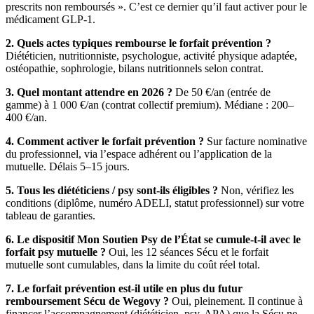
prescrits non remboursés ». C’est ce dernier qu’il faut activer pour le
médicament GLP-1.
2. Quels actes typiques rembourse le forfait prévention ?
Diététicien, nutritionniste, psychologue, activité physique adaptée,
ostéopathie, sophrologie, bilans nutritionnels selon contrat.
3. Quel montant attendre en 2026 ?
De 50 €/an (entrée de
gamme) à 1 000 €/an (contrat collectif premium). Médiane : 200–
400 €/an.
4. Comment activer le forfait prévention ?
Sur facture nominative
du professionnel, via l’espace adhérent ou l’application de la
mutuelle. Délais 5–15 jours.
5. Tous les diététiciens / psy sont-ils éligibles ?
Non, vérifiez les
conditions (diplôme, numéro ADELI, statut professionnel) sur votre
tableau de garanties.
6. Le dispositif Mon Soutien Psy de l’État se cumule-t-il avec le
forfait psy mutuelle ?
Oui, les 12 séances Sécu et le forfait
mutuelle sont cumulables, dans la limite du coût réel total.
7. Le forfait prévention est-il utile en plus du futur
remboursement Sécu de Wegovy ?
Oui, pleinement. Il continue à
financer l’accompagnement (diététicien, psy, APA) que la Sécu ne