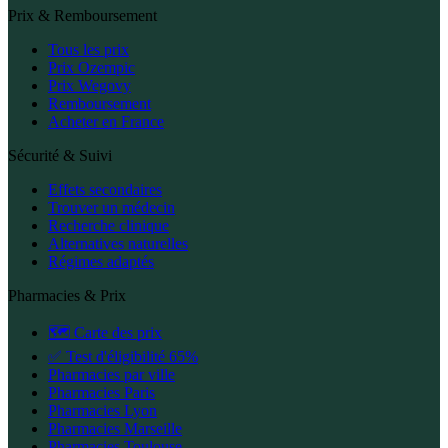
Prix & Remboursement
Tous les prix
Prix Ozempic
Prix Wegovy
Remboursement
Acheter en France
Sécurité & Suivi
Effets secondaires
Trouver un médecin
Recherche clinique
Alternatives naturelles
Régimes adaptés
Pharmacies & Prix
🗺️ Carte des prix
✅ Test d'éligibilité 65%
Pharmacies par ville
Pharmacies Paris
Pharmacies Lyon
Pharmacies Marseille
Pharmacies Toulouse