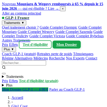
Nouveau
Mounjaro & Wegovy remboursés à 65 % depuis le 15
juin 2026
— qui est éligible ?
Lire →
×
Aller au contenu principal
GLP-1 France
Traitements ▼
Quel traitement choisir ?
Guide Complet Ozempic
Guide Complet
Mounjaro
Guide Complet Wegovy
Guide Complet Saxenda
Guide
Complet Trulicity
Guide Complet Victoza
Guide Complet Rybelsus
Autres Traitements
Prix
Effets
Test d'éligibilité
Mon Dossier
Plus ▼
Coach GLP-1 (gratuit)
Retraites perte de poids
Témoignages
Régime
Alternatives
Médecins
Recherche
Nos Experts
Contact
Traitements
Prix
Effets
Test d'éligibilité (gratuit)
Plus
Mon Dossier GLP-1 — 4,99 €
Parler au Coach GLP-1
Accueil
›
Glp1 Cout