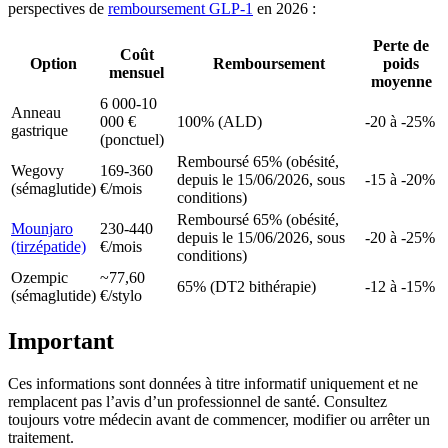
perspectives de
remboursement GLP-1
en 2026 :
Perte de
Coût
Option
Remboursement
poids
mensuel
moyenne
6 000-10
Anneau
000 €
100% (ALD)
-20 à -25%
gastrique
(ponctuel)
Remboursé 65% (obésité,
Wegovy
169-360
depuis le 15/06/2026, sous
-15 à -20%
(sémaglutide)
€/mois
conditions)
Remboursé 65% (obésité,
Mounjaro
230-440
depuis le 15/06/2026, sous
-20 à -25%
(tirzépatide)
€/mois
conditions)
Ozempic
~77,60
65% (DT2 bithérapie)
-12 à -15%
(sémaglutide)
€/stylo
Important
Ces informations sont données à titre informatif uniquement et ne
remplacent pas l’avis d’un professionnel de santé. Consultez
toujours votre médecin avant de commencer, modifier ou arrêter un
traitement.