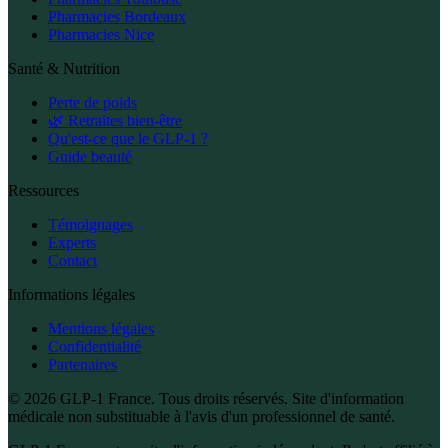
Pharmacies Bordeaux
Pharmacies Nice
Santé & Nutrition
Perte de poids
🌿 Retraites bien-être
Qu'est-ce que le GLP-1 ?
Guide beauté
Ressources
Témoignages
Experts
Contact
Informations légales
Mentions légales
Confidentialité
Partenaires
© 2026 GLP-1 France. Tous droits réservés. Site d'information
médicale non substituable à l'avis d'un professionnel de santé.