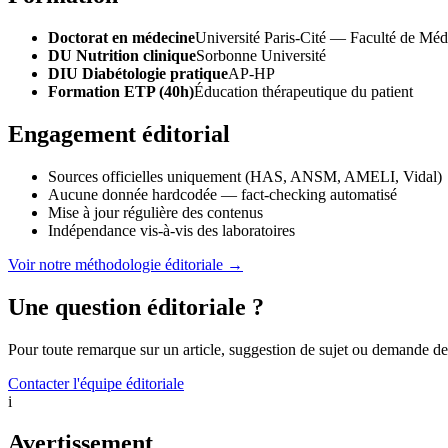
Doctorat en médecine
Université Paris-Cité — Faculté de Méd
DU Nutrition clinique
Sorbonne Université
DIU Diabétologie pratique
AP-HP
Formation ETP (40h)
Éducation thérapeutique du patient
Engagement éditorial
Sources officielles uniquement (HAS, ANSM, AMELI, Vidal)
Aucune donnée hardcodée — fact-checking automatisé
Mise à jour régulière des contenus
Indépendance vis-à-vis des laboratoires
Voir notre méthodologie éditoriale
→
Une question éditoriale ?
Pour toute remarque sur un article, suggestion de sujet ou demande de 
Contacter l'équipe éditoriale
i
Avertissement