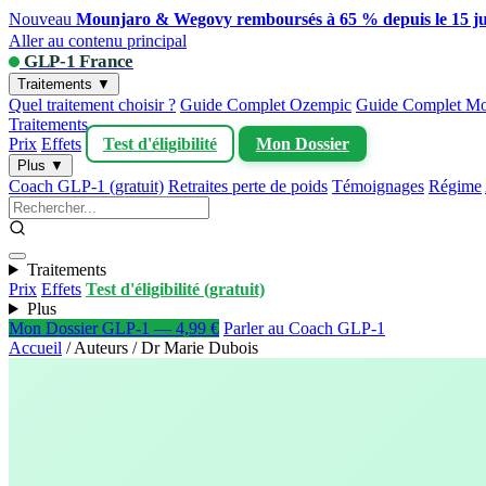
Nouveau
Mounjaro & Wegovy remboursés à 65 % depuis le 15 ju
Aller au contenu principal
GLP-1 France
Traitements ▼
Quel traitement choisir ?
Guide Complet Ozempic
Guide Complet Mo
Traitements
Prix
Effets
Test d'éligibilité
Mon Dossier
Plus ▼
Coach GLP-1 (gratuit)
Retraites perte de poids
Témoignages
Régime
Traitements
Prix
Effets
Test d'éligibilité (gratuit)
Plus
Mon Dossier GLP-1 — 4,99 €
Parler au Coach GLP-1
Accueil
/
Auteurs
/
Dr Marie Dubois