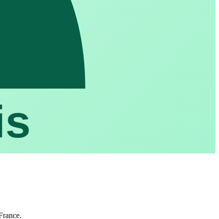
is
France.