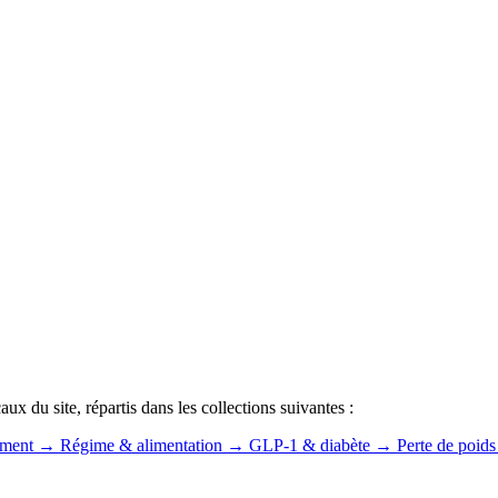
x du site, répartis dans les collections suivantes :
ement
→
Régime & alimentation
→
GLP-1 & diabète
→
Perte de poids