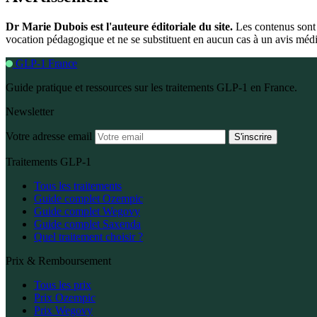
Dr Marie Dubois est l'auteure éditoriale du site.
Les contenus sont 
vocation pédagogique et ne se substituent en aucun cas à un avis médic
GLP-1 France
Guide pratique et ressources sur les traitements GLP-1 en France.
Newsletter
Votre adresse email
S'inscrire
Traitements GLP-1
Tous les traitements
Guide complet Ozempic
Guide complet Wegovy
Guide complet Saxenda
Quel traitement choisir ?
Prix & Remboursement
Tous les prix
Prix Ozempic
Prix Wegovy