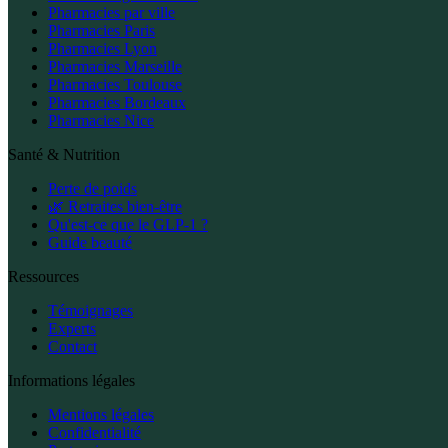
Pharmacies par ville
Pharmacies Paris
Pharmacies Lyon
Pharmacies Marseille
Pharmacies Toulouse
Pharmacies Bordeaux
Pharmacies Nice
Santé & Nutrition
Perte de poids
🌿 Retraites bien-être
Qu'est-ce que le GLP-1 ?
Guide beauté
Ressources
Témoignages
Experts
Contact
Informations légales
Mentions légales
Confidentialité