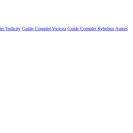
t Trulicity
Guide Complet Victoza
Guide Complet Rybelsus
Autres
© OSM · CARTO |
MapLibre