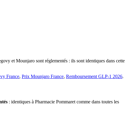
govy et Mounjaro sont réglementés : ils sont identiques dans cette
vy France
,
Prix Mounjaro France
,
Remboursement GLP-1 2026
.
ntés
: identiques à Pharmacie Pommaret comme dans toutes les