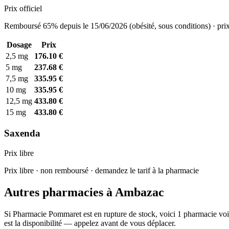
Prix officiel
Remboursé 65% depuis le 15/06/2026 (obésité, sous conditions) · prix
Dosage
Prix
2,5 mg
176.10 €
5 mg
237.68 €
7,5 mg
335.95 €
10 mg
335.95 €
12,5 mg
433.80 €
15 mg
433.80 €
Saxenda
Prix libre
Prix libre · non remboursé · demandez le tarif à la pharmacie
Autres pharmacies à Ambazac
Si Pharmacie Pommaret est en rupture de stock, voici 1 pharmacie voi
est la disponibilité — appelez avant de vous déplacer.