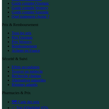
Guide complet Ozempic
Guide complet Wegovy
Guide complet Saxenda
Quel traitement choisir ?
Prix & Remboursement
Tous les prix
Prix Ozempic
Prix Wegovy
Remboursement
Acheter en France
Sécurité & Suivi
Effets secondaires
Trouver un médecin
Recherche clinique
Alternatives naturelles
Régimes adaptés
Pharmacies & Prix
🗺️ Carte des prix
✅ Test d'éligibilité 65%