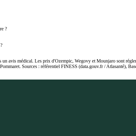
re ?
 ?
as un avis médical. Les prix d'Ozempic, Wegovy et Mounjaro sont régleme
ie Pommaret. Sources : référentiel FINESS (data.gouv.fr / Atlasanté),