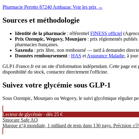
Pharmacie Perotto
87240 Ambazac
Voir les prix →
Sources et méthodologie
Identité de la pharmacie
: référentiel
FINESS officiel
(Agence 
Prix Ozempic, Wegovy, Mounjaro
: prix réglementés publiés 
pharmacies françaises.
Saxenda
: prix libre, non remboursé — tarif à demander directe
Données remboursement
:
HAS
et
Assurance Maladie
, à jou
GLP1-France.fr est un site d'information indépendant. Cette page est gé
disponibilité du stock, contactez directement l'officine.
Suivez votre glycémie sous GLP-1
Sous Ozempic, Mounjaro ou Wegovy, le suivi glycémique régulier permet
Lecteur de glycémie · dès 25 €
Sinocare Safe AQ
Marque n°4 mondiale, 1 milliard de tests dans 130 pays. Précision ±