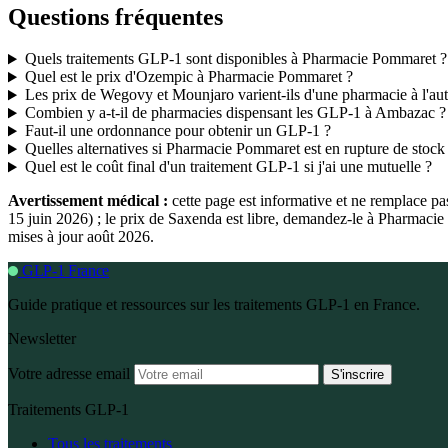
Questions fréquentes
Quels traitements GLP-1 sont disponibles à Pharmacie Pommaret ?
Quel est le prix d'Ozempic à Pharmacie Pommaret ?
Les prix de Wegovy et Mounjaro varient-ils d'une pharmacie à l'aut
Combien y a-t-il de pharmacies dispensant les GLP-1 à Ambazac ?
Faut-il une ordonnance pour obtenir un GLP-1 ?
Quelles alternatives si Pharmacie Pommaret est en rupture de stock
Quel est le coût final d'un traitement GLP-1 si j'ai une mutuelle ?
Avertissement médical :
cette page est informative et ne remplace p
15 juin 2026) ; le prix de Saxenda est libre, demandez-le à Pharmac
mises à jour août 2026.
GLP-1 France
Guide pratique et ressources sur les traitements GLP-1 en France.
Newsletter
Votre adresse email
S'inscrire
Traitements GLP-1
Tous les traitements