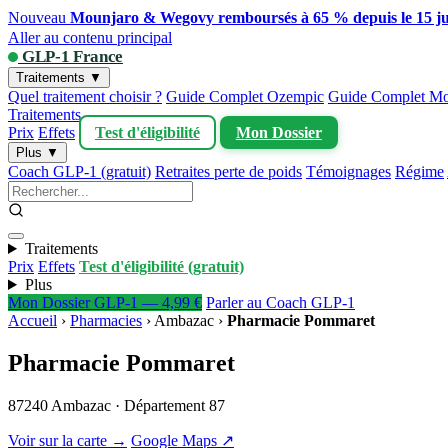
Nouveau
Mounjaro & Wegovy remboursés à 65 % depuis le 15 ju
Aller au contenu principal
GLP-1 France
Traitements ▼
Quel traitement choisir ?
Guide Complet Ozempic
Guide Complet Mo
Traitements
Prix
Effets
Test d'éligibilité
Mon Dossier
Plus ▼
Coach GLP-1 (gratuit)
Retraites perte de poids
Témoignages
Régime
Traitements
Prix
Effets
Test d'éligibilité (gratuit)
Plus
Mon Dossier GLP-1 — 4,99 €
Parler au Coach GLP-1
Accueil
›
Pharmacies
›
Ambazac
›
Pharmacie Pommaret
Pharmacie Pommaret
87240 Ambazac · Département 87
Voir sur la carte →
Google Maps ↗