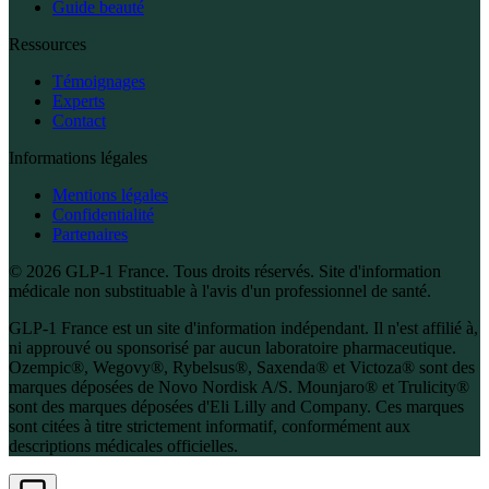
Guide beauté
Ressources
Témoignages
Experts
Contact
Informations légales
Mentions légales
Confidentialité
Partenaires
© 2026 GLP-1 France. Tous droits réservés. Site d'information
médicale non substituable à l'avis d'un professionnel de santé.
GLP-1 France est un site d'information indépendant. Il n'est affilié à,
ni approuvé ou sponsorisé par aucun laboratoire pharmaceutique.
Ozempic®, Wegovy®, Rybelsus®, Saxenda® et Victoza® sont des
marques déposées de Novo Nordisk A/S. Mounjaro® et Trulicity®
sont des marques déposées d'Eli Lilly and Company. Ces marques
sont citées à titre strictement informatif, conformément aux
descriptions médicales officielles.