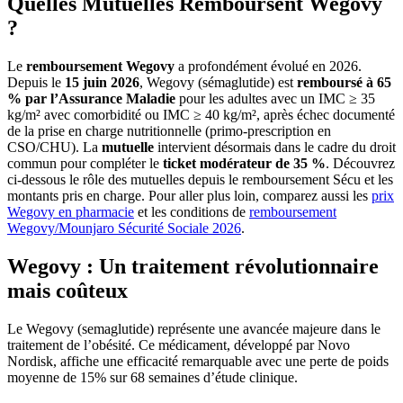
Quelles Mutuelles Remboursent Wegovy
?
Le
remboursement Wegovy
a profondément évolué en 2026.
Depuis le
15 juin 2026
, Wegovy (sémaglutide) est
remboursé à 65
% par l’Assurance Maladie
pour les adultes avec un IMC ≥ 35
kg/m² avec comorbidité ou IMC ≥ 40 kg/m², après échec documenté
de la prise en charge nutritionnelle (primo-prescription en
CSO/CHU). La
mutuelle
intervient désormais dans le cadre du droit
commun pour compléter le
ticket modérateur de 35 %
. Découvrez
ci-dessous le rôle des mutuelles depuis le remboursement Sécu et les
montants pris en charge. Pour aller plus loin, comparez aussi les
prix
Wegovy en pharmacie
et les conditions de
remboursement
Wegovy/Mounjaro Sécurité Sociale 2026
.
Wegovy : Un traitement révolutionnaire
mais coûteux
Le Wegovy (semaglutide) représente une avancée majeure dans le
traitement de l’obésité. Ce médicament, développé par Novo
Nordisk, affiche une efficacité remarquable avec une perte de poids
moyenne de 15% sur 68 semaines d’étude clinique.