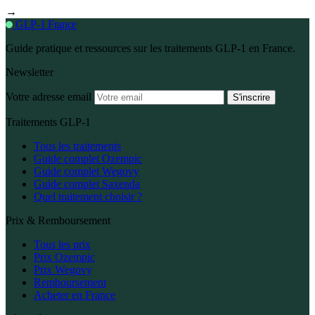
→
GLP-1 France
Guide pratique et ressources sur les traitements GLP-1 en France.
Newsletter
Votre adresse email
S'inscrire
Traitements GLP-1
Tous les traitements
Guide complet Ozempic
Guide complet Wegovy
Guide complet Saxenda
Quel traitement choisir ?
Prix & Remboursement
Tous les prix
Prix Ozempic
Prix Wegovy
Remboursement
Acheter en France