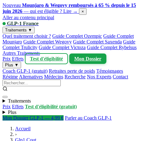
Nouveau
Mounjaro & Wegovy remboursés à 65 % depuis le 15
juin 2026
— qui est éligible ?
Lire →
×
Aller au contenu principal
GLP-1 France
Traitements ▼
Quel traitement choisir ?
Guide Complet Ozempic
Guide Complet
Mounjaro
Guide Complet Wegovy
Guide Complet Saxenda
Guide
Complet Trulicity
Guide Complet Victoza
Guide Complet Rybelsus
Autres Traitements
Prix
Effets
Test d'éligibilité
Mon Dossier
Plus ▼
Coach GLP-1 (gratuit)
Retraites perte de poids
Témoignages
Régime
Alternatives
Médecins
Recherche
Nos Experts
Contact
Traitements
Prix
Effets
Test d'éligibilité (gratuit)
Plus
Mon Dossier GLP-1 — 4,99 €
Parler au Coach GLP-1
Accueil
›
Glp1 Cout