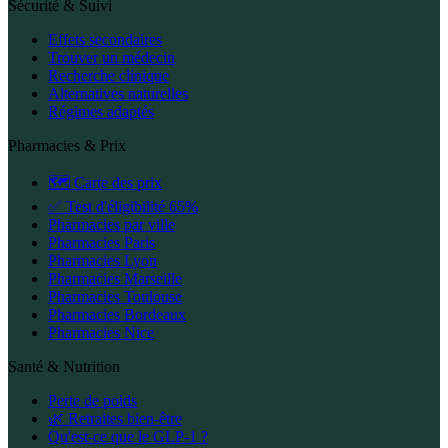
Sécurité & Suivi
Effets secondaires
Trouver un médecin
Recherche clinique
Alternatives naturelles
Régimes adaptés
Pharmacies & Prix
🗺️ Carte des prix
✅ Test d'éligibilité 65%
Pharmacies par ville
Pharmacies Paris
Pharmacies Lyon
Pharmacies Marseille
Pharmacies Toulouse
Pharmacies Bordeaux
Pharmacies Nice
Santé & Nutrition
Perte de poids
🌿 Retraites bien-être
Qu'est-ce que le GLP-1 ?