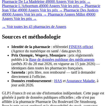
Pharmacie De La Madeleine
49000 Angers
Voir les prix →
Pharmacie L'Arboretum
49000 Angers
Voir les prix →
Pharmacie
Jean Vilar
49000 Angers
Voir les prix →
Pharmacie Des Justices
49000 Angers
Voir les prix →
Pharmacie Angers Millot
49000
Angers
Voir les prix →
→ Voir toutes les 43 pharmacies de Angers
Sources et méthodologie
Identité de la pharmacie
: référentiel
FINESS officiel
(Agence du numérique en santé / data.gouv.fr).
Prix Ozempic, Wegovy, Mounjaro
: prix réglementés
publiés à la
Base de données publique des médicaments
(arrêtés JO du 28 mai 2026, en vigueur au 15 juin 2026) —
identiques dans toutes les pharmacies françaises.
Saxenda
: prix libre, non remboursé — tarif à demander
directement à l'officine.
Données remboursement
:
HAS
et
Assurance Maladie
, à
jour août 2026.
GLP1-France.fr est un site d'information indépendant. Cette page est
générée à partir de données publiques officielles ; elle n'est pas
affiliée à la pharmacie Pharmacie Du Boulevard De Strasbourg.
Pour le prix exact appliqué et la disponibilité du stock, contactez