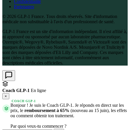
Confidentialité
Partenaires
© 2026 GLP-1 France. Tous droits réservés. Site d'information
médicale non substituable à l'avis d'un professionnel de santé.
GLP-1 France est un site d'information indépendant. Il n'est affilié à,
ni approuvé ou sponsorisé par aucun laboratoire pharmaceutique.
Ozempic®, Wegovy®, Rybelsus®, Saxenda® et Victoza® sont des
marques déposées de Novo Nordisk A/S. Mounjaro® et Trulicity®
sont des marques déposées d'Eli Lilly and Company. Ces marques
sont citées à titre strictement informatif, conformément aux
descriptions médicales officielles.
Coach GLP-1
En ligne
×
COACH GLP-1
Bonjour ! Je suis le Coach GLP-1. Je réponds en direct sur les
prix, le
remboursement à 65%
(nouveau au 15 juin), les effets
ou comment obtenir ton traitement.
Par quoi veux-tu commencer ?