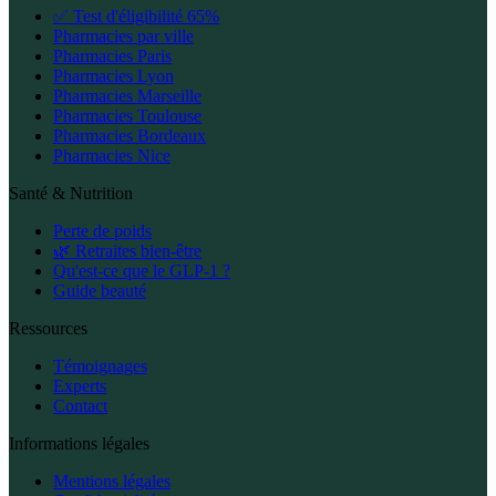
✅ Test d'éligibilité 65%
Pharmacies par ville
Pharmacies Paris
Pharmacies Lyon
Pharmacies Marseille
Pharmacies Toulouse
Pharmacies Bordeaux
Pharmacies Nice
Santé & Nutrition
Perte de poids
🌿 Retraites bien-être
Qu'est-ce que le GLP-1 ?
Guide beauté
Ressources
Témoignages
Experts
Contact
Informations légales
Mentions légales