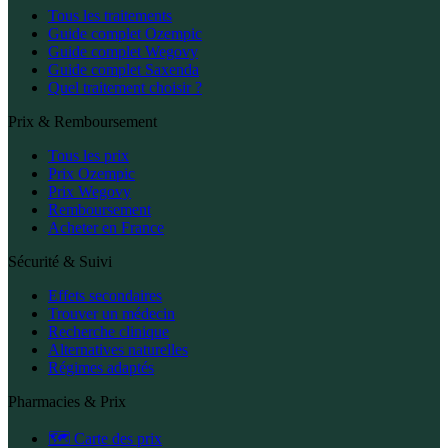
Tous les traitements
Guide complet Ozempic
Guide complet Wegovy
Guide complet Saxenda
Quel traitement choisir ?
Prix & Remboursement
Tous les prix
Prix Ozempic
Prix Wegovy
Remboursement
Acheter en France
Sécurité & Suivi
Effets secondaires
Trouver un médecin
Recherche clinique
Alternatives naturelles
Régimes adaptés
Pharmacies & Prix
🗺️ Carte des prix