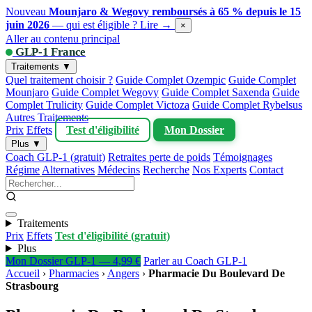
Nouveau
Mounjaro & Wegovy remboursés à 65 % depuis le 15
juin 2026
— qui est éligible ?
Lire →
×
Aller au contenu principal
GLP-1 France
Traitements ▼
Quel traitement choisir ?
Guide Complet Ozempic
Guide Complet
Mounjaro
Guide Complet Wegovy
Guide Complet Saxenda
Guide
Complet Trulicity
Guide Complet Victoza
Guide Complet Rybelsus
Autres Traitements
Prix
Effets
Test d'éligibilité
Mon Dossier
Plus ▼
Coach GLP-1 (gratuit)
Retraites perte de poids
Témoignages
Régime
Alternatives
Médecins
Recherche
Nos Experts
Contact
Traitements
Prix
Effets
Test d'éligibilité (gratuit)
Plus
Mon Dossier GLP-1 — 4,99 €
Parler au Coach GLP-1
Accueil
›
Pharmacies
›
Angers
›
Pharmacie Du Boulevard De
Strasbourg