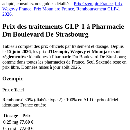
adapté, consultez nos guides détaillés :
Prix Ozempic France
,
Prix
Wegovy France
,
Prix Mounjaro France
,
Remboursement GLP-1
2026
.
Prix des traitements GLP-1 à Pharmacie
Du Boulevard De Strasbourg
Tableau complet des prix officiels par traitement et dosage. Depuis
le
15 juin 2026
, les prix d'
Ozempic, Wegovy et Mounjaro
sont
réglementés
: identiques à Pharmacie Du Boulevard De Strasbourg
comme dans toutes les pharmacies de France. Seul Saxenda reste en
prix libre. Données mises à jour août 2026.
Ozempic
Prix officiel
Remboursé 30% (diabète type 2) · 100% en ALD · prix officiel
identique France entière
Dosage
Prix
0,25 mg
77.60 €
0,5 mg
77.60 €