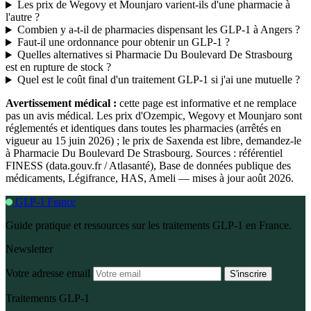
Les prix de Wegovy et Mounjaro varient-ils d'une pharmacie à
l'autre ?
Combien y a-t-il de pharmacies dispensant les GLP-1 à Angers ?
Faut-il une ordonnance pour obtenir un GLP-1 ?
Quelles alternatives si Pharmacie Du Boulevard De Strasbourg
est en rupture de stock ?
Quel est le coût final d'un traitement GLP-1 si j'ai une mutuelle ?
Avertissement médical :
cette page est informative et ne remplace
pas un avis médical. Les prix d'Ozempic, Wegovy et Mounjaro sont
réglementés et identiques dans toutes les pharmacies (arrêtés en
vigueur au 15 juin 2026) ; le prix de Saxenda est libre, demandez-le
à Pharmacie Du Boulevard De Strasbourg. Sources : référentiel
FINESS (data.gouv.fr / Atlasanté), Base de données publique des
médicaments, Légifrance, HAS, Ameli — mises à jour août 2026.
GLP-1 France
Guide pratique et ressources sur les traitements GLP-1 en France.
Newsletter
Votre adresse email
S'inscrire
Traitements GLP-1