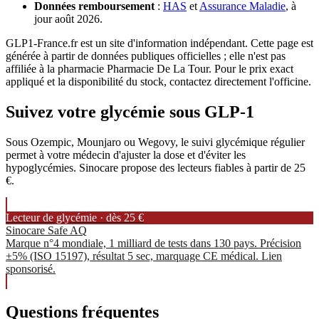
Données remboursement
:
HAS
et
Assurance Maladie
, à
jour août 2026.
GLP1-France.fr est un site d'information indépendant. Cette page est
générée à partir de données publiques officielles ; elle n'est pas
affiliée à la pharmacie Pharmacie De La Tour. Pour le prix exact
appliqué et la disponibilité du stock, contactez directement l'officine.
Suivez votre glycémie sous GLP-1
Sous Ozempic, Mounjaro ou Wegovy, le suivi glycémique régulier
permet à votre médecin d'ajuster la dose et d'éviter les
hypoglycémies. Sinocare propose des lecteurs fiables à partir de 25
€.
Lecteur de glycémie · dès 25 €
Sinocare Safe AQ
Marque n°4 mondiale, 1 milliard de tests dans 130 pays. Précision
±5% (ISO 15197), résultat 5 sec, marquage CE médical. Lien
sponsorisé.
Questions fréquentes