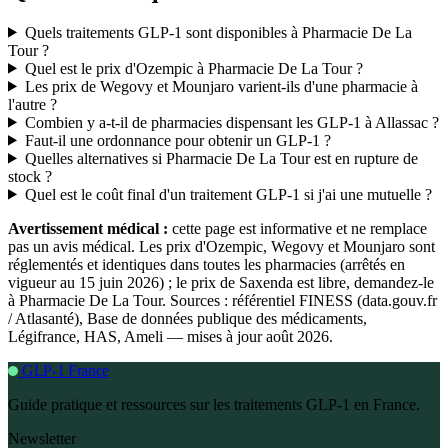
Quels traitements GLP-1 sont disponibles à Pharmacie De La
Tour ?
Quel est le prix d'Ozempic à Pharmacie De La Tour ?
Les prix de Wegovy et Mounjaro varient-ils d'une pharmacie à
l'autre ?
Combien y a-t-il de pharmacies dispensant les GLP-1 à Allassac ?
Faut-il une ordonnance pour obtenir un GLP-1 ?
Quelles alternatives si Pharmacie De La Tour est en rupture de
stock ?
Quel est le coût final d'un traitement GLP-1 si j'ai une mutuelle ?
Avertissement médical :
cette page est informative et ne remplace
pas un avis médical. Les prix d'Ozempic, Wegovy et Mounjaro sont
réglementés et identiques dans toutes les pharmacies (arrêtés en
vigueur au 15 juin 2026) ; le prix de Saxenda est libre, demandez-le
à Pharmacie De La Tour. Sources : référentiel FINESS (data.gouv.fr
/ Atlasanté), Base de données publique des médicaments,
Légifrance, HAS, Ameli — mises à jour août 2026.
GLP-1 France
Guide pratique et ressources sur les traitements GLP-1 en France.
Newsletter