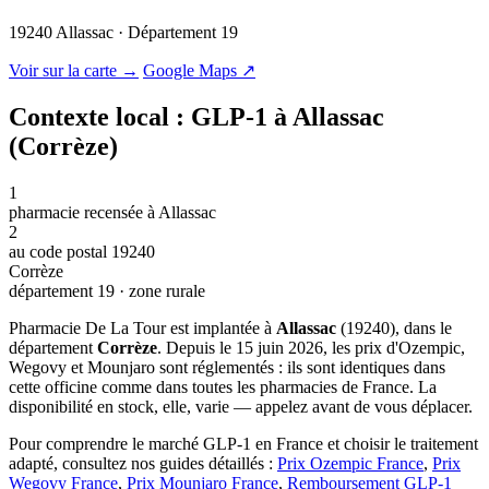
19240 Allassac · Département 19
© OSM · CARTO |
MapLibre
Voir sur la carte →
Google Maps ↗
Contexte local : GLP-1 à Allassac
(Corrèze)
1
pharmacie recensée à Allassac
2
au code postal 19240
Corrèze
département 19 · zone rurale
Pharmacie De La Tour est implantée à
Allassac
(19240), dans le
département
Corrèze
. Depuis le 15 juin 2026, les prix d'Ozempic,
Wegovy et Mounjaro sont réglementés : ils sont identiques dans
cette officine comme dans toutes les pharmacies de France. La
disponibilité en stock, elle, varie — appelez avant de vous déplacer.
Pour comprendre le marché GLP-1 en France et choisir le traitement
adapté, consultez nos guides détaillés :
Prix Ozempic France
,
Prix
Wegovy France
,
Prix Mounjaro France
,
Remboursement GLP-1