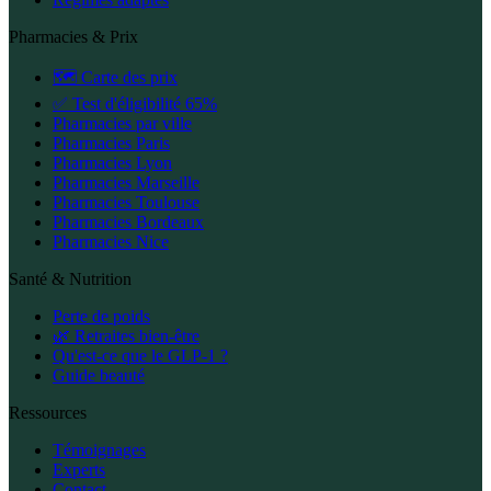
Pharmacies & Prix
🗺️ Carte des prix
✅ Test d'éligibilité 65%
Pharmacies par ville
Pharmacies Paris
Pharmacies Lyon
Pharmacies Marseille
Pharmacies Toulouse
Pharmacies Bordeaux
Pharmacies Nice
Santé & Nutrition
Perte de poids
🌿 Retraites bien-être
Qu'est-ce que le GLP-1 ?
Guide beauté
Ressources
Témoignages
Experts
Contact