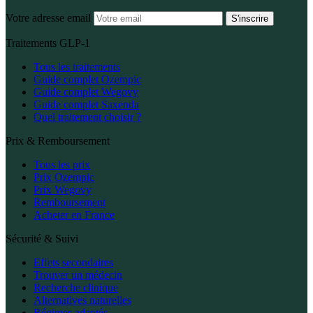
Votre adresse email
S'inscrire
Traitements GLP-1
Tous les traitements
Guide complet Ozempic
Guide complet Wegovy
Guide complet Saxenda
Quel traitement choisir ?
Prix & Remboursement
Tous les prix
Prix Ozempic
Prix Wegovy
Remboursement
Acheter en France
Sécurité & Suivi
Effets secondaires
Trouver un médecin
Recherche clinique
Alternatives naturelles
Régimes adaptés