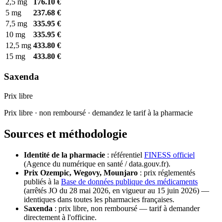
2,5 mg
176.10 €
5 mg
237.68 €
7,5 mg
335.95 €
10 mg
335.95 €
12,5 mg
433.80 €
15 mg
433.80 €
Saxenda
Prix libre
Prix libre · non remboursé · demandez le tarif à la pharmacie
Sources et méthodologie
Identité de la pharmacie
: référentiel
FINESS officiel
(Agence du numérique en santé / data.gouv.fr).
Prix Ozempic, Wegovy, Mounjaro
: prix réglementés
publiés à la
Base de données publique des médicaments
(arrêtés JO du 28 mai 2026, en vigueur au 15 juin 2026) —
identiques dans toutes les pharmacies françaises.
Saxenda
: prix libre, non remboursé — tarif à demander
directement à l'officine.