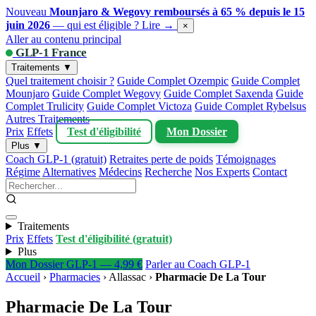
Nouveau
Mounjaro & Wegovy remboursés à 65 % depuis le 15
juin 2026
— qui est éligible ?
Lire →
×
Aller au contenu principal
GLP-1 France
Traitements ▼
Quel traitement choisir ?
Guide Complet Ozempic
Guide Complet
Mounjaro
Guide Complet Wegovy
Guide Complet Saxenda
Guide
Complet Trulicity
Guide Complet Victoza
Guide Complet Rybelsus
Autres Traitements
Prix
Effets
Test d'éligibilité
Mon Dossier
Plus ▼
Coach GLP-1 (gratuit)
Retraites perte de poids
Témoignages
Régime
Alternatives
Médecins
Recherche
Nos Experts
Contact
Traitements
Prix
Effets
Test d'éligibilité (gratuit)
Plus
Mon Dossier GLP-1 — 4,99 €
Parler au Coach GLP-1
Accueil
›
Pharmacies
›
Allassac
›
Pharmacie De La Tour
Pharmacie De La Tour