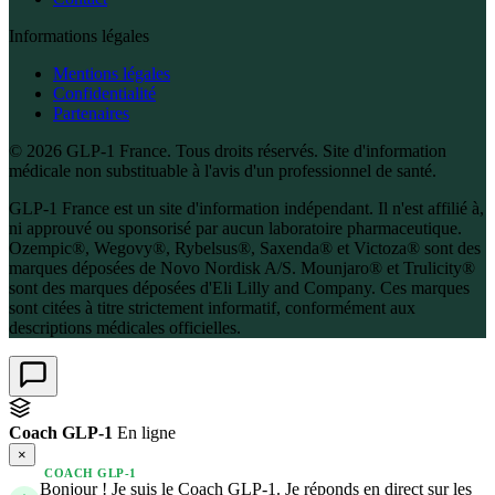
Informations légales
Mentions légales
Confidentialité
Partenaires
© 2026 GLP-1 France. Tous droits réservés. Site d'information
médicale non substituable à l'avis d'un professionnel de santé.
GLP-1 France est un site d'information indépendant. Il n'est affilié à,
ni approuvé ou sponsorisé par aucun laboratoire pharmaceutique.
Ozempic®, Wegovy®, Rybelsus®, Saxenda® et Victoza® sont des
marques déposées de Novo Nordisk A/S. Mounjaro® et Trulicity®
sont des marques déposées d'Eli Lilly and Company. Ces marques
sont citées à titre strictement informatif, conformément aux
descriptions médicales officielles.
Coach GLP-1
En ligne
×
COACH GLP-1
Bonjour ! Je suis le Coach GLP-1. Je réponds en direct sur les