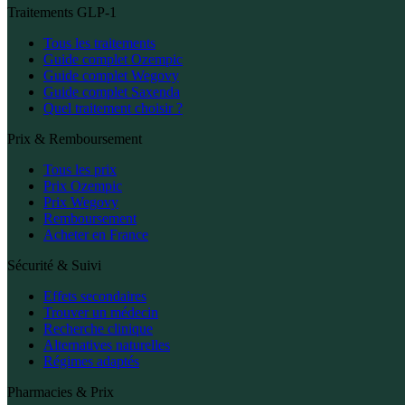
Traitements GLP-1
Tous les traitements
Guide complet Ozempic
Guide complet Wegovy
Guide complet Saxenda
Quel traitement choisir ?
Prix & Remboursement
Tous les prix
Prix Ozempic
Prix Wegovy
Remboursement
Acheter en France
Sécurité & Suivi
Effets secondaires
Trouver un médecin
Recherche clinique
Alternatives naturelles
Régimes adaptés
Pharmacies & Prix