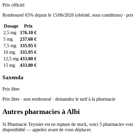
Prix officiel
Remboursé 65% depuis le 15/06/2026 (obésité, sous conditions) · prix
Dosage
Prix
2,5 mg
176.10 €
5 mg
237.68 €
7,5 mg
335.95 €
10 mg
335.95 €
12,5 mg
433.80 €
15 mg
433.80 €
Saxenda
Prix libre
Prix libre · non remboursé · demandez le tarif à la pharmacie
Autres pharmacies à Albi
Si Pharmacie Teyssier est en rupture de stock, voici 5 pharmacies vois
disponibilité — appelez avant de vous déplacer.