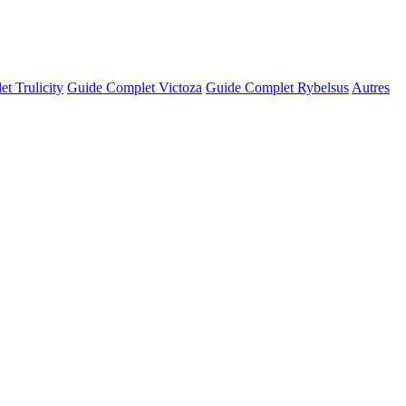
t Trulicity
Guide Complet Victoza
Guide Complet Rybelsus
Autres
© OSM · CARTO |
MapLibre