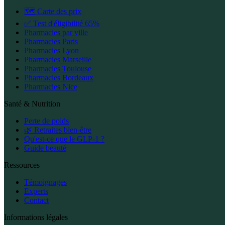
🗺️ Carte des prix
✅ Test d'éligibilité 65%
Pharmacies par ville
Pharmacies Paris
Pharmacies Lyon
Pharmacies Marseille
Pharmacies Toulouse
Pharmacies Bordeaux
Pharmacies Nice
Santé & Nutrition
Perte de poids
🌿 Retraites bien-être
Qu'est-ce que le GLP-1 ?
Guide beauté
Ressources
Témoignages
Experts
Contact
Informations légales