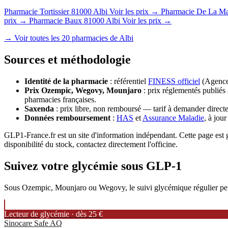
Pharmacie Tortissier
81000 Albi
Voir les prix →
Pharmacie De La Ma
prix →
Pharmacie Baux
81000 Albi
Voir les prix →
→ Voir toutes les 20 pharmacies de Albi
Sources et méthodologie
Identité de la pharmacie
: référentiel
FINESS officiel
(Agence 
Prix Ozempic, Wegovy, Mounjaro
: prix réglementés publiés 
pharmacies françaises.
Saxenda
: prix libre, non remboursé — tarif à demander directe
Données remboursement
:
HAS
et
Assurance Maladie
, à jou
GLP1-France.fr est un site d'information indépendant. Cette page est gé
disponibilité du stock, contactez directement l'officine.
Suivez votre glycémie sous GLP-1
Sous Ozempic, Mounjaro ou Wegovy, le suivi glycémique régulier permet
Lecteur de glycémie · dès 25 €
Sinocare Safe AQ