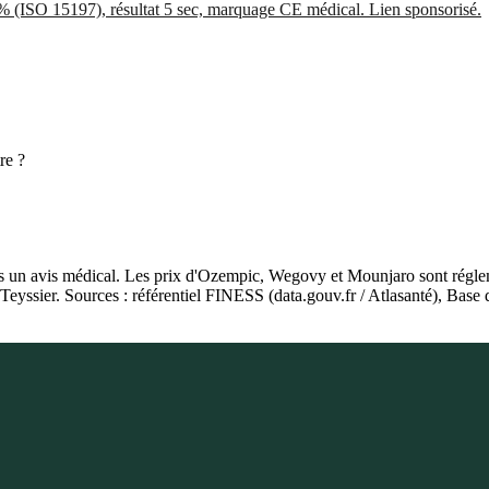
5% (ISO 15197), résultat 5 sec, marquage CE médical. Lien sponsorisé.
re ?
as un avis médical. Les prix d'Ozempic, Wegovy et Mounjaro sont régleme
e Teyssier. Sources : référentiel FINESS (data.gouv.fr / Atlasanté), 