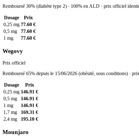
Remboursé 30% (diabète type 2) · 100% en ALD · prix officiel identi
Dosage
Prix
0,25 mg
77.60 €
0,5 mg
77.60 €
1 mg
77.60 €
Wegovy
Prix officiel
Remboursé 65% depuis le 15/06/2026 (obésité, sous conditions) · prix
Dosage
Prix
0,25 mg
146.91 €
0,5 mg
146.91 €
1 mg
146.91 €
1,7 mg
169.31 €
2,4 mg
195.10 €
Mounjaro