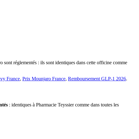
 sont réglementés : ils sont identiques dans cette officine comme
vy France
,
Prix Mounjaro France
,
Remboursement GLP-1 2026
.
ntés
: identiques à Pharmacie Teyssier comme dans toutes les