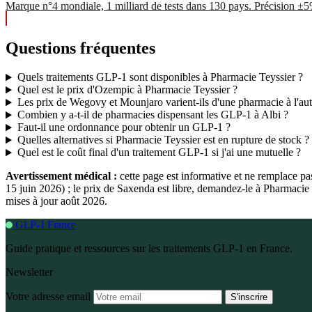
Marque n°4 mondiale, 1 milliard de tests dans 130 pays. Précision ±
Questions fréquentes
Quels traitements GLP-1 sont disponibles à Pharmacie Teyssier ?
Quel est le prix d'Ozempic à Pharmacie Teyssier ?
Les prix de Wegovy et Mounjaro varient-ils d'une pharmacie à l'aut
Combien y a-t-il de pharmacies dispensant les GLP-1 à Albi ?
Faut-il une ordonnance pour obtenir un GLP-1 ?
Quelles alternatives si Pharmacie Teyssier est en rupture de stock ?
Quel est le coût final d'un traitement GLP-1 si j'ai une mutuelle ?
Avertissement médical :
cette page est informative et ne remplace p
15 juin 2026) ; le prix de Saxenda est libre, demandez-le à Pharmaci
mises à jour août 2026.
GLP-1 France
Guide pratique et ressources sur les traitements GLP-1 en France.
Newsletter
Votre adresse email
S'inscrire