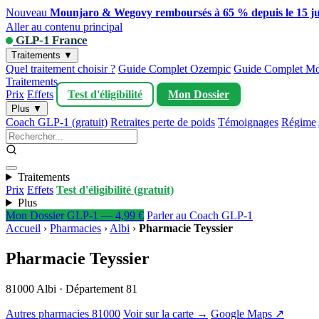
Nouveau
Mounjaro & Wegovy remboursés à 65 % depuis le 15 ju
Aller au contenu principal
GLP-1 France
Traitements ▼
Quel traitement choisir ?
Guide Complet Ozempic
Guide Complet Mo
Traitements
Prix
Effets
Test d'éligibilité
Mon Dossier
Plus ▼
Coach GLP-1 (gratuit)
Retraites perte de poids
Témoignages
Régime
Traitements
Prix
Effets
Test d'éligibilité (gratuit)
Plus
Mon Dossier GLP-1 — 4,99 €
Parler au Coach GLP-1
Accueil
›
Pharmacies
›
Albi
›
Pharmacie Teyssier
Pharmacie Teyssier
81000 Albi · Département 81
Autres pharmacies 81000
Voir sur la carte →
Google Maps ↗