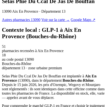
Selas Phie Du Ccal De Jas De Bouffan
13090 Aix En Provence · Département 13
© OSM · CARTO |
MapLibre
Autres pharmacies 13090
Voir sur la carte →
Google Maps ↗
Contexte local : GLP-1 à Aix En
Provence (Bouches-du-Rhône)
51
pharmacies recensées à Aix En Provence
18
au code postal 13090
Bouches-du-Rhône
département 13 · zone urbaine premium
Selas Phie Du Ccal De Jas De Bouffan est implantée à
Aix En
Provence
(13090), dans le département
Bouches-du-Rhône
.
Depuis le 15 juin 2026, les prix d'Ozempic, Wegovy et Mounjaro
sont réglementés : ils sont identiques dans cette officine comme dans
toutes les pharmacies de France. La disponibilité en stock, elle, varie
— appelez avant de vous déplacer.
Pour comprendre le marché GLP-1 en France et choisir le traitement