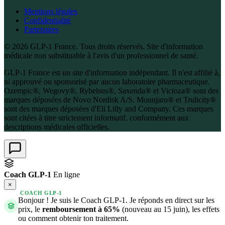
Mentions légales
Confidentialité
Partenaires
© 2026 GLP-1 France. Tous droits réservés. Site d'information
médicale non substituable à l'avis d'un professionnel de santé.
GLP-1 France est un site d'information indépendant. Il n'est affilié à,
ni approuvé ou sponsorisé par aucun laboratoire pharmaceutique.
Ozempic®, Wegovy®, Rybelsus®, Saxenda® et Victoza® sont des
marques déposées de Novo Nordisk A/S. Mounjaro® et Trulicity®
sont des marques déposées d'Eli Lilly and Company. Ces marques
sont citées à titre strictement informatif, conformément aux
descriptions médicales officielles.
Coach GLP-1
En ligne
×
COACH GLP-1
Bonjour ! Je suis le Coach GLP-1. Je réponds en direct sur les
prix, le
remboursement à 65%
(nouveau au 15 juin), les effets
ou comment obtenir ton traitement.