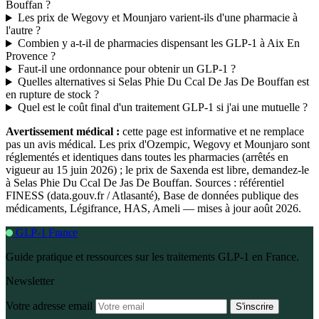
Bouffan ?
Les prix de Wegovy et Mounjaro varient-ils d'une pharmacie à
l'autre ?
Combien y a-t-il de pharmacies dispensant les GLP-1 à Aix En
Provence ?
Faut-il une ordonnance pour obtenir un GLP-1 ?
Quelles alternatives si Selas Phie Du Ccal De Jas De Bouffan est
en rupture de stock ?
Quel est le coût final d'un traitement GLP-1 si j'ai une mutuelle ?
Avertissement médical :
cette page est informative et ne remplace
pas un avis médical. Les prix d'Ozempic, Wegovy et Mounjaro sont
réglementés et identiques dans toutes les pharmacies (arrêtés en
vigueur au 15 juin 2026) ; le prix de Saxenda est libre, demandez-le
à Selas Phie Du Ccal De Jas De Bouffan. Sources : référentiel
FINESS (data.gouv.fr / Atlasanté), Base de données publique des
médicaments, Légifrance, HAS, Ameli — mises à jour août 2026.
GLP-1 France
Guide pratique et ressources sur les traitements GLP-1 en France.
Newsletter
Votre adresse email
S'inscrire