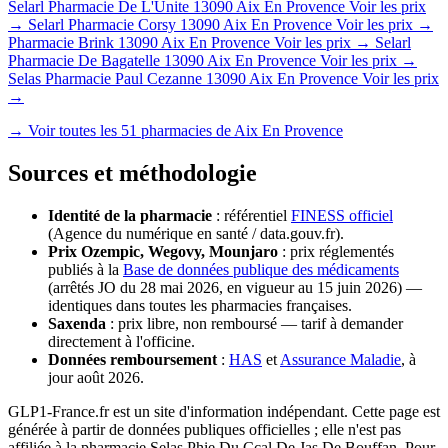
Selarl Pharmacie De L'Unite
13090 Aix En Provence
Voir les prix
→
Selarl Pharmacie Corsy
13090 Aix En Provence
Voir les prix →
Pharmacie Brink
13090 Aix En Provence
Voir les prix →
Selarl
Pharmacie De Bagatelle
13090 Aix En Provence
Voir les prix →
Selas Pharmacie Paul Cezanne
13090 Aix En Provence
Voir les prix
→
→ Voir toutes les 51 pharmacies de Aix En Provence
Sources et méthodologie
Identité de la pharmacie
: référentiel
FINESS officiel
(Agence du numérique en santé / data.gouv.fr).
Prix Ozempic, Wegovy, Mounjaro
: prix réglementés
publiés à la
Base de données publique des médicaments
(arrêtés JO du 28 mai 2026, en vigueur au 15 juin 2026) —
identiques dans toutes les pharmacies françaises.
Saxenda
: prix libre, non remboursé — tarif à demander
directement à l'officine.
Données remboursement
:
HAS
et
Assurance Maladie
, à
jour août 2026.
GLP1-France.fr est un site d'information indépendant. Cette page est
générée à partir de données publiques officielles ; elle n'est pas
affiliée à la pharmacie Selas Phie Du Ccal De Jas De Bouffan. Pour