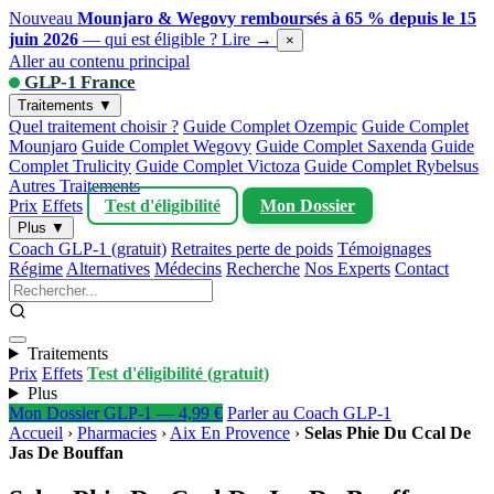
Nouveau
Mounjaro & Wegovy remboursés à 65 % depuis le 15
juin 2026
— qui est éligible ?
Lire →
×
Aller au contenu principal
GLP-1 France
Traitements ▼
Quel traitement choisir ?
Guide Complet Ozempic
Guide Complet
Mounjaro
Guide Complet Wegovy
Guide Complet Saxenda
Guide
Complet Trulicity
Guide Complet Victoza
Guide Complet Rybelsus
Autres Traitements
Prix
Effets
Test d'éligibilité
Mon Dossier
Plus ▼
Coach GLP-1 (gratuit)
Retraites perte de poids
Témoignages
Régime
Alternatives
Médecins
Recherche
Nos Experts
Contact
Traitements
Prix
Effets
Test d'éligibilité (gratuit)
Plus
Mon Dossier GLP-1 — 4,99 €
Parler au Coach GLP-1
Accueil
›
Pharmacies
›
Aix En Provence
›
Selas Phie Du Ccal De
Jas De Bouffan