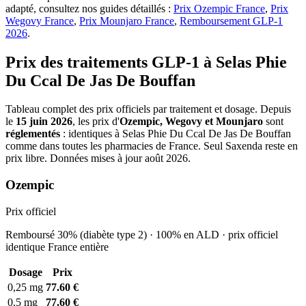
adapté, consultez nos guides détaillés :
Prix Ozempic France
,
Prix
Wegovy France
,
Prix Mounjaro France
,
Remboursement GLP-1
2026
.
Prix des traitements GLP-1 à Selas Phie
Du Ccal De Jas De Bouffan
Tableau complet des prix officiels par traitement et dosage. Depuis
le
15 juin 2026
, les prix d'
Ozempic, Wegovy et Mounjaro
sont
réglementés
: identiques à Selas Phie Du Ccal De Jas De Bouffan
comme dans toutes les pharmacies de France. Seul Saxenda reste en
prix libre. Données mises à jour août 2026.
Ozempic
Prix officiel
Remboursé 30% (diabète type 2) · 100% en ALD · prix officiel
identique France entière
Dosage
Prix
0,25 mg
77.60 €
0,5 mg
77.60 €