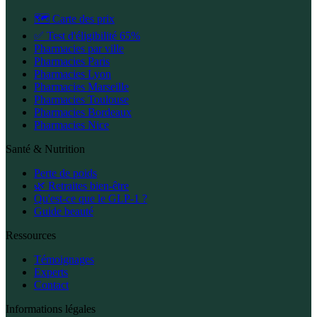
🗺️ Carte des prix
✅ Test d'éligibilité 65%
Pharmacies par ville
Pharmacies Paris
Pharmacies Lyon
Pharmacies Marseille
Pharmacies Toulouse
Pharmacies Bordeaux
Pharmacies Nice
Santé & Nutrition
Perte de poids
🌿 Retraites bien-être
Qu'est-ce que le GLP-1 ?
Guide beauté
Ressources
Témoignages
Experts
Contact
Informations légales