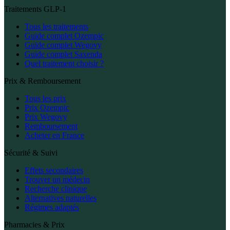
Traitements GLP-1
Tous les traitements
Guide complet Ozempic
Guide complet Wegovy
Guide complet Saxenda
Quel traitement choisir ?
Prix & Remboursement
Tous les prix
Prix Ozempic
Prix Wegovy
Remboursement
Acheter en France
Sécurité & Suivi
Effets secondaires
Trouver un médecin
Recherche clinique
Alternatives naturelles
Régimes adaptés
Pharmacies & Prix